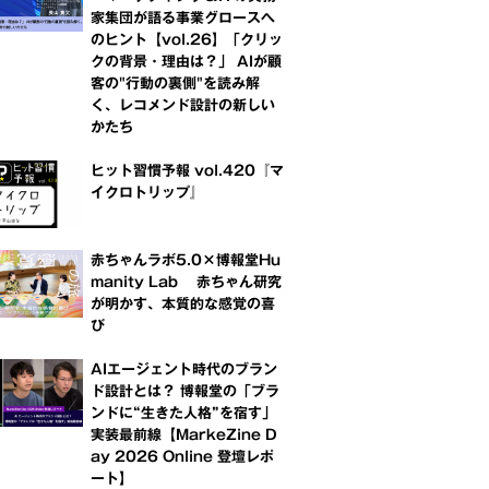
家集団が語る事業グロースへ
のヒント【vol.26】「クリッ
クの背景・理由は？」 AIが顧
客の"行動の裏側"を読み解
く、レコメンド設計の新しい
かたち
ヒット習慣予報 vol.420『マ
イクロトリップ』
赤ちゃんラボ5.0×博報堂Hu
manity Lab 赤ちゃん研究
が明かす、本質的な感覚の喜
び
AIエージェント時代のブラン
ド設計とは？ 博報堂の「ブラ
ンドに“生きた人格”を宿す」
実装最前線【MarkeZine D
ay 2026 Online 登壇レポ
ート】