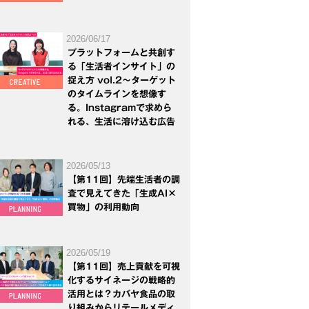
2026/06/17
プラットフォームと共創す
る「生活者インサイト」の
捉え方 vol.2～ターゲット
のタイムラインを想像す
る。Instagramで求めら
れる、生活に溶け込む広告
2026/05/13
【第11回】先端生活者の調
査で見えてきた「生成AI×
買物」の利用動向
2026/05/19
【第11回】売上貢献を可視
化するサイネージの戦略的
活用とは？カバヤ食品の取
り組みからリテールメディ