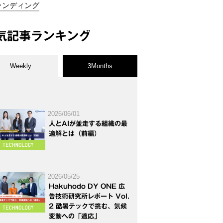
ランディング
気記事ランキング
Weekly
3Months
2026/06/01
人とAIが並走する組織の最
適解とは（前編）
2026/05/25
Hakuhodo DY ONE 広
告技術研究所レポート Vol.
2 酷暑テックで挑む、気候
変動への「適応」