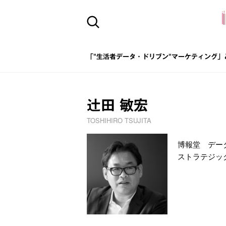
「"生活者データ・ドリブン"マーケティング」
辻田 敏宏
TOSHIHIRO TSUJITA
博報堂 デー
ストラテジッ