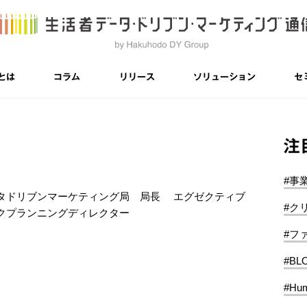
とは
コラム
リリース
ソリューション
セ
注
#事
タドリブンマーケティング局 局長 エグゼクティブ
#ク
クプランニングディレクター
#フ
#BL
#Hum