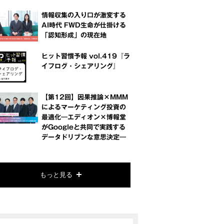
情報収集の入り口が激変する
AI時代 FWD生命が仕掛ける
「認知形成」の現在地
ヒット習慣予報 vol.419『ラ
イフログ・シェアリング』
【第12回】因果推論×MMM
によるマーケティング投資の
最適化―エディオン×博報堂
がGoogleと共同で実践する
データドリブンな意思決定―
もっと見る