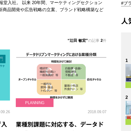
報堂入社。 以来 20年間、マーケティングセクション
#ブ
新商品開発や広告戦略の立案、ブランド戦略構築など
人
辻田 敏宏
の記事
2
件
1
2
PLANNING
.09.26
2018.09.07
グ入
業種別課題に対応する、データド