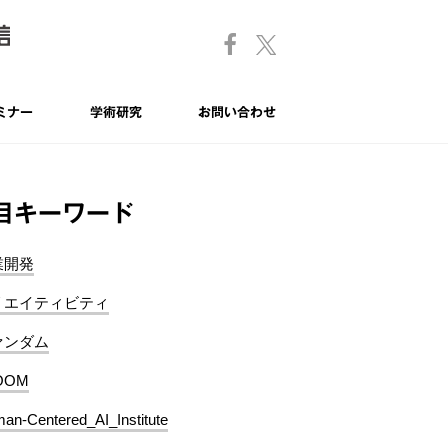
ミナー
学術研究
お問い合わせ
目キーワード
業開発
リエイティビティ
ァンダム
OOM
an-Centered_AI_Institute