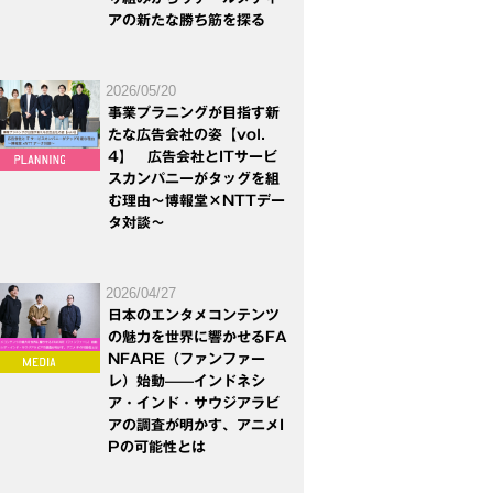
アの新たな勝ち筋を探る
2026/05/20
事業プラニングが目指す新
たな広告会社の姿【vol.
4】 広告会社とITサービ
スカンパニーがタッグを組
む理由～博報堂×NTTデー
タ対談～
2026/04/27
日本のエンタメコンテンツ
の魅力を世界に響かせるFA
NFARE（ファンファー
レ）始動——インドネシ
ア・インド・サウジアラビ
アの調査が明かす、アニメI
Pの可能性とは