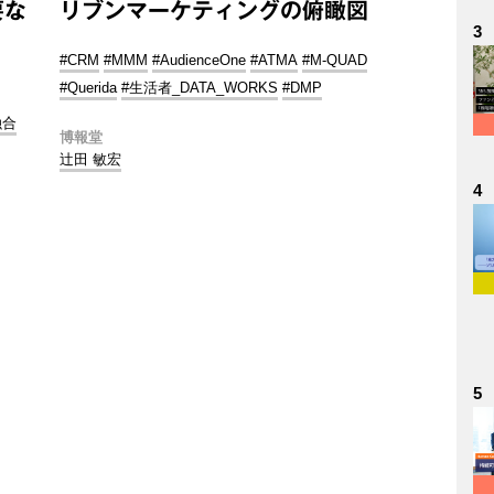
要な
リブンマーケティングの俯瞰図
3
#CRM
#MMM
#AudienceOne
#ATMA
#M-QUAD
#Querida
#生活者_DATA_WORKS
#DMP
融合
博報堂
辻田 敏宏
4
5