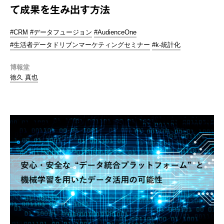
て成果を生み出す方法
#CRM
#データフュージョン
#AudienceOne
#生活者データドリブンマーケティングセミナー
#k-統計化
博報堂
徳久 真也