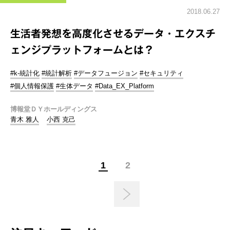
2018.06.27
生活者発想を高度化させるデータ・エクスチ
ェンジプラットフォームとは？
#k-統計化
#統計解析
#データフュージョン
#セキュリティ
#個人情報保護
#生体データ
#Data_EX_Platform
博報堂ＤＹホールディングス
青木 雅人
小西 克己
1
2