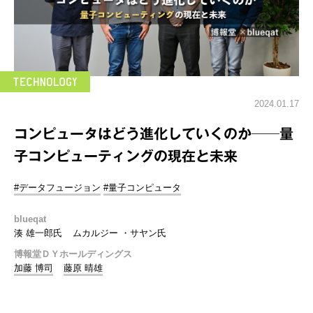
2024.01.17
コンピュータはどう進化していくのか──量
子コンピューティングの現在と未来
#データフュージョン
#量子コンピュータ
blueqat
湊 雄一郎氏
ムカルジー ・サヤン氏
博報堂ＤＹホールディングス
加藤 博司
藤原 晴雄