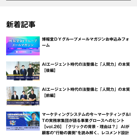
新着記事
博報堂ＤＹグループメールマガジンお申込みフォ
ーム
AIエージェント時代の法整備と「人間力」の本質
【後編】
AIエージェント時代の法整備と「人間力」の本質
【前編】
マーケティングシステムの今～マーケティング＆I
Tの実務家集団が語る事業グロースへのヒント
【vol.26】「クリックの背景・理由は？」 AIが
顧客の"行動の裏側"を読み解く、レコメンド設計