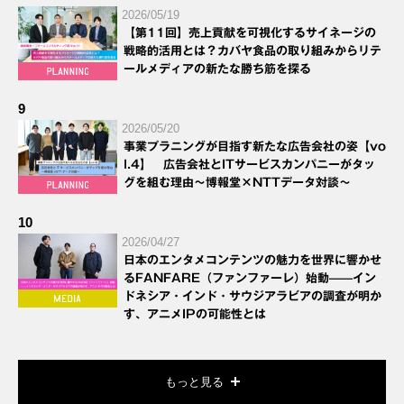
2026/05/19
【第11回】売上貢献を可視化するサイネージの
戦略的活用とは？カバヤ食品の取り組みからリテ
ールメディアの新たな勝ち筋を探る
9
2026/05/20
事業プラニングが目指す新たな広告会社の姿【vo
l.4】 広告会社とITサービスカンパニーがタッ
グを組む理由～博報堂×NTTデータ対談～
10
2026/04/27
日本のエンタメコンテンツの魅力を世界に響かせ
るFANFARE（ファンファーレ）始動——イン
ドネシア・インド・サウジアラビアの調査が明か
す、アニメIPの可能性とは
もっと見る