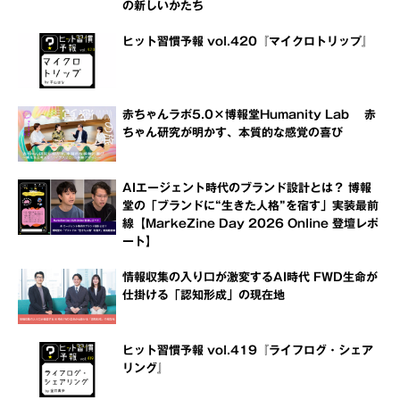
の新しいかたち
ヒット習慣予報 vol.420『マイクロトリップ』
赤ちゃんラボ5.0×博報堂Humanity Lab 赤
ちゃん研究が明かす、本質的な感覚の喜び
AIエージェント時代のブランド設計とは？ 博報
堂の「ブランドに“生きた人格”を宿す」実装最前
線【MarkeZine Day 2026 Online 登壇レポ
ート】
情報収集の入り口が激変するAI時代 FWD生命が
仕掛ける「認知形成」の現在地
ヒット習慣予報 vol.419『ライフログ・シェア
リング』