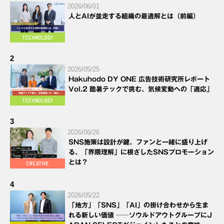
2026/06/01
人とAIが並走する組織の最適解とは（前編）
2
2026/05/25
Hakuhodo DY ONE 広告技術研究所レポート
Vol.2 酷暑テックで挑む、気候変動への「適応」
3
2026/06/26
SNS施策は設計が鍵。ファンと一緒に盛り上げ
る、「界隈理解」に根ざしたSNSプロモーション
とは？
4
2026/05/22
「地方」「SNS」「AI」の掛け合わせから生ま
れる新しい価値 ──ソウルドアウトグループにJ