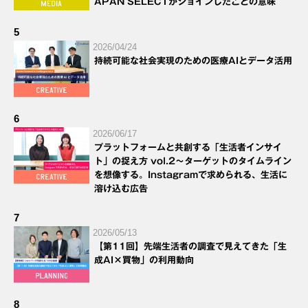
APAN SELECTがジョインしたことの意味
5
2026/04/24
持続可能な社会実現のための医療AIとデータ活用
6
2026/06/17
プラットフォームと共創する「生活者インサイ
ト」の捉え方 vol.2～ターゲットのタイムライン
を想像する。Instagramで求められる、生活に
溶け込む広告
7
2026/05/13
【第11回】先端生活者の調査で見えてきた「生
成AI×買物」の利用動向
8