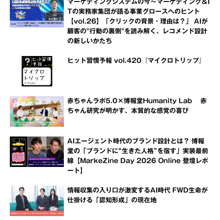
マーケティングシステムの今～マーケティング＆I
Tの実務家集団が語る事業グロースへのヒント
【vol.26】「クリックの背景・理由は？」 AIが
顧客の"行動の裏側"を読み解く、レコメンド設計
の新しいかたち
ヒット習慣予報 vol.420『マイクロトリップ』
赤ちゃんラボ5.0×博報堂Humanity Lab 赤
ちゃん研究が明かす、本質的な感覚の喜び
AIエージェント時代のブランド設計とは？ 博報
堂の「ブランドに“生きた人格”を宿す」実装最前
線【MarkeZine Day 2026 Online 登壇レポ
ート】
情報収集の入り口が激変するAI時代 FWD生命が
仕掛ける「認知形成」の現在地