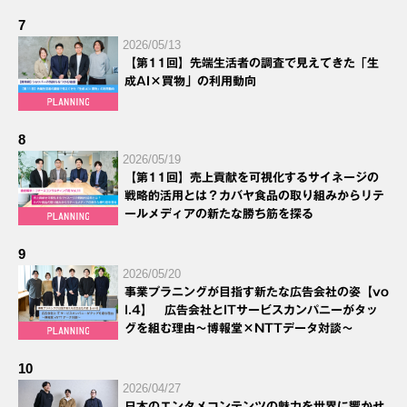
7
2026/05/13
【第11回】先端生活者の調査で見えてきた「生
成AI×買物」の利用動向
8
2026/05/19
【第11回】売上貢献を可視化するサイネージの
戦略的活用とは？カバヤ食品の取り組みからリテ
ールメディアの新たな勝ち筋を探る
9
2026/05/20
事業プラニングが目指す新たな広告会社の姿【vo
l.4】 広告会社とITサービスカンパニーがタッ
グを組む理由～博報堂×NTTデータ対談～
10
2026/04/27
日本のエンタメコンテンツの魅力を世界に響かせ