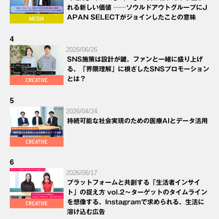
れる新しい価値 ──ソウルドアウトグループにJ
APAN SELECTがジョインしたことの意味
4
2026/06/26
SNS施策は設計が鍵。ファンと一緒に盛り上げ
る、「界隈理解」に根ざしたSNSプロモーション
とは？
5
2026/04/24
持続可能な社会実現のための医療AIとデータ活用
6
2026/06/17
プラットフォームと共創する「生活者インサイ
ト」の捉え方 vol.2～ターゲットのタイムライン
を想像する。Instagramで求められる、生活に
溶け込む広告