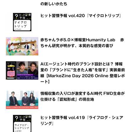
の新しいかたち
ヒット習慣予報 vol.420『マイクロトリップ』
赤ちゃんラボ5.0×博報堂Humanity Lab 赤
ちゃん研究が明かす、本質的な感覚の喜び
AIエージェント時代のブランド設計とは？ 博報
堂の「ブランドに“生きた人格”を宿す」実装最前
線【MarkeZine Day 2026 Online 登壇レポ
ート】
情報収集の入り口が激変するAI時代 FWD生命が
仕掛ける「認知形成」の現在地
ヒット習慣予報 vol.419『ライフログ・シェア
リング』