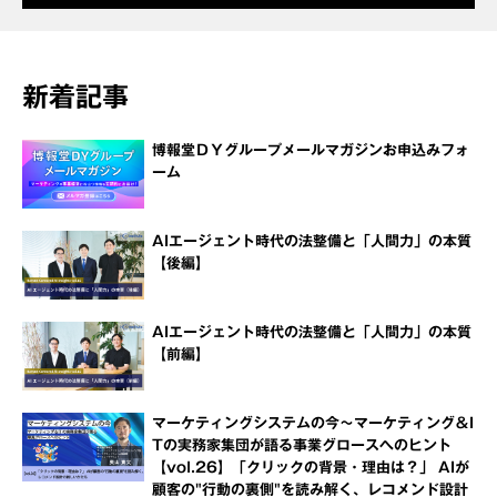
新着記事
博報堂ＤＹグループメールマガジンお申込みフォ
ーム
AIエージェント時代の法整備と「人間力」の本質
【後編】
AIエージェント時代の法整備と「人間力」の本質
【前編】
マーケティングシステムの今～マーケティング＆I
Tの実務家集団が語る事業グロースへのヒント
【vol.26】「クリックの背景・理由は？」 AIが
顧客の"行動の裏側"を読み解く、レコメンド設計