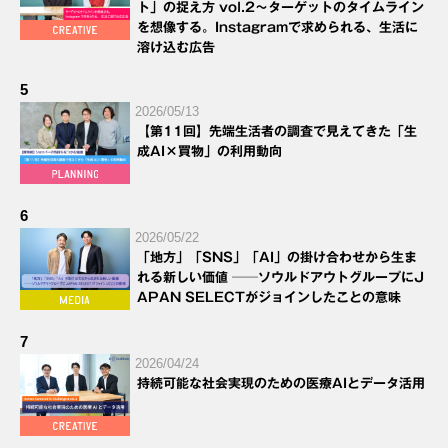
ト」の捉え方 vol.2～ターゲットのタイムライン
を想像する。Instagramで求められる、生活に
溶け込む広告
5
2026/05/13
【第11回】先端生活者の調査で見えてきた「生
成AI×買物」の利用動向
6
2026/05/22
「地方」「SNS」「AI」の掛け合わせから生ま
れる新しい価値 ──ソウルドアウトグループにJ
APAN SELECTがジョインしたことの意味
7
2026/04/24
持続可能な社会実現のための医療AIとデータ活用