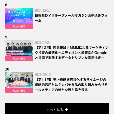
8
2024/12/17
博報堂ＤＹグループメールマガジンお申込みフォ
ーム
9
2026/07/24
【第12回】因果推論×MMMによるマーケティン
グ投資の最適化―エディオン×博報堂がGoogle
と共同で実践するデータドリブンな意思決定―
10
2026/05/19
【第11回】売上貢献を可視化するサイネージの
戦略的活用とは？カバヤ食品の取り組みからリテ
ールメディアの新たな勝ち筋を探る
もっと見る