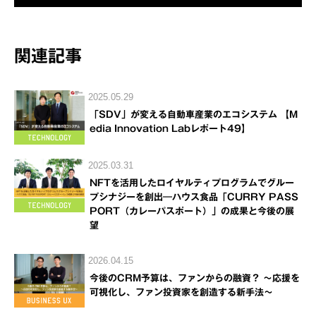
関連記事
2025.05.29
「SDV」が変える自動車産業のエコシステム 【M
edia Innovation Labレポート49】
2025.03.31
NFTを活用したロイヤルティプログラムでグルー
プシナジーを創出―ハウス食品「CURRY PASS
PORT（カレーパスポート）」の成果と今後の展
望
2026.04.15
今後のCRM予算は、ファンからの融資？ ～応援を
可視化し、ファン投資家を創造する新手法～