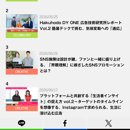
2
2026/05/25
Hakuhodo DY ONE 広告技術研究所レポート
Vol.2 酷暑テックで挑む、気候変動への「適応」
3
2026/06/26
SNS施策は設計が鍵。ファンと一緒に盛り上げ
る、「界隈理解」に根ざしたSNSプロモーション
とは？
4
2026/06/17
プラットフォームと共創する「生活者インサイ
ト」の捉え方 vol.2～ターゲットのタイムライン
を想像する。Instagramで求められる、生活に
溶け込む広告
5