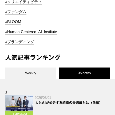
#クリエイティビティ
#ファンダム
#BLOOM
#Human-Centered_AI_Institute
#ブランディング
人気記事ランキング
Weekly
3Months
1
2026/06/01
人とAIが並走する組織の最適解とは（前編）