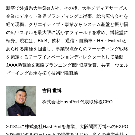
新卒で外資系大手SIer入社。その後、大手メディアサービス
企業にてネット業界ブランディングに従事、総合広告会社を
経て現職。クリエイティブ・事業からシステム基盤と振り幅
の広いスキルを最大限に活かすフィールドを求め、博報堂に
転身。現在は、BtoB、飲料、通信・自動車・HR・Fintechと
あらゆる業種を担当し、事業視点からのマーケティング戦略
を策定するチーフイノベーションディレクターとして活動。
JAAA懸賞論文戦略プランニング部門3度受賞、共著「ウェル
ビーイング市場を拓く技術開発戦略」
吉田 世博
株式会社HashPort 代表取締役CEO
2018年に株式会社HashPortを創業。大阪関西万博へのEXPO
2025デジタルウォレットの提供をはじめ、多くの事業会社・