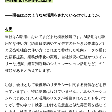
――現在はどのようなAI活用をされているのでしょうか。
村田
当社はAI活用においてまだまだ模索段階です。AI活用は①汎
用的な使い方（議事録要約やアイデアのたたき台作成など）
と②当社独自の使い方（これまで蓄積した社内データを通じ
た顧客提案、業務効率化の実現、自社状況の正確かつタイム
リーな把握、経営判断時のシミュレーション活用など）の2
種類があると考えています。
①は、会社として最低限のリテラシーに関する発信などを行
っていますが、特に制限は設けていません。ハルシネーショ
ンをはじめとしたAI活用のリスクが着目されることも多いで
すが、昔のネット検索における注意点と似た雰囲気を感じて
います。検索で挙がった情報が本当に正しいか、1つ1つ疑い