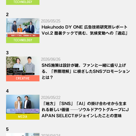
2
2026/05/25
Hakuhodo DY ONE 広告技術研究所レポート
Vol.2 酷暑テックで挑む、気候変動への「適応」
3
2026/06/26
SNS施策は設計が鍵。ファンと一緒に盛り上げ
る、「界隈理解」に根ざしたSNSプロモーション
とは？
4
2026/05/22
「地方」「SNS」「AI」の掛け合わせから生ま
れる新しい価値 ──ソウルドアウトグループにJ
APAN SELECTがジョインしたことの意味
5
2026/04/24