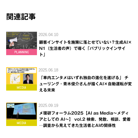
関連記事
2026.04.10
顧客インサイトを施策に落とせていない？生成AI×
N1（生活者の声）で導く「パブリックインサイ
ト」
2025.06.18
「車内エンタメはいずれ独自の進化を遂げる」 チ
ューリング・青木俊介さんが描くAI×自動運転が変
える未来
2025.09.19
メ環研フォーラム2025【AI as Media～メディ
アとしての AI～】 vol.2 検索、発散、相談、愛着
─調査から見えてきた生活者とAIの関係性