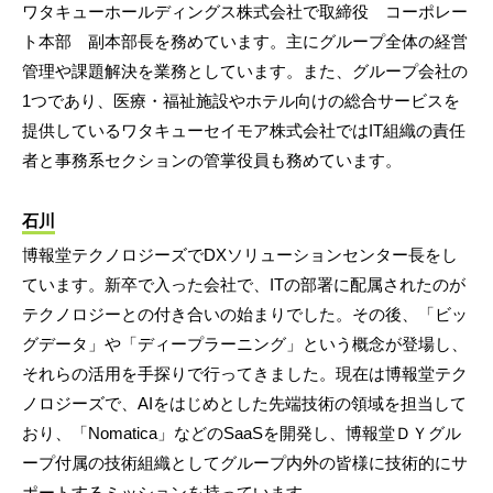
ワタキューホールディングス株式会社で取締役 コーポレー
ト本部 副本部長を務めています。主にグループ全体の経営
管理や課題解決を業務としています。また、グループ会社の
1つであり、医療・福祉施設やホテル向けの総合サービスを
提供しているワタキューセイモア株式会社ではIT組織の責任
者と事務系セクションの管掌役員も務めています。
石川
博報堂テクノロジーズでDXソリューションセンター長をし
ています。新卒で入った会社で、ITの部署に配属されたのが
テクノロジーとの付き合いの始まりでした。その後、「ビッ
グデータ」や「ディープラーニング」という概念が登場し、
それらの活用を手探りで行ってきました。現在は博報堂テク
ノロジーズで、AIをはじめとした先端技術の領域を担当して
おり、「Nomatica」などのSaaSを開発し、博報堂ＤＹグル
ープ付属の技術組織としてグループ内外の皆様に技術的にサ
ポートするミッションを持っています。