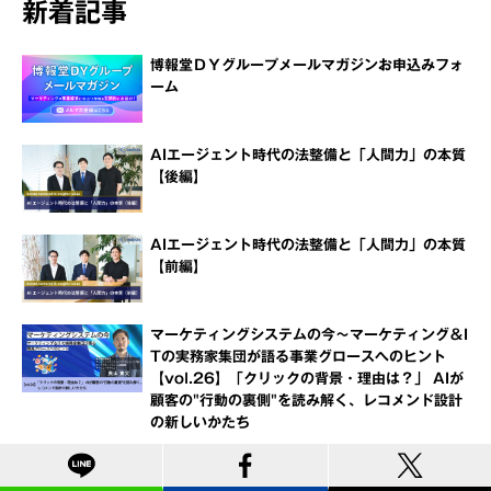
新着記事
博報堂ＤＹグループメールマガジンお申込みフォ
ーム
AIエージェント時代の法整備と「人間力」の本質
【後編】
AIエージェント時代の法整備と「人間力」の本質
【前編】
マーケティングシステムの今～マーケティング＆I
Tの実務家集団が語る事業グロースへのヒント
【vol.26】「クリックの背景・理由は？」 AIが
顧客の"行動の裏側"を読み解く、レコメンド設計
の新しいかたち
ヒット習慣予報 vol.420『マイクロトリップ』