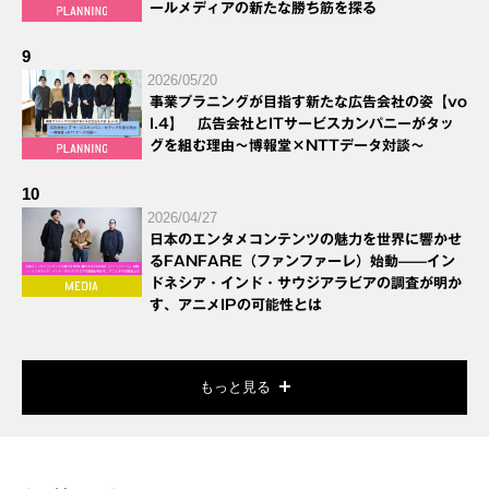
ールメディアの新たな勝ち筋を探る
9
2026/05/20
事業プラニングが目指す新たな広告会社の姿【vo
l.4】 広告会社とITサービスカンパニーがタッ
グを組む理由～博報堂×NTTデータ対談～
10
2026/04/27
日本のエンタメコンテンツの魅力を世界に響かせ
るFANFARE（ファンファーレ）始動——イン
ドネシア・インド・サウジアラビアの調査が明か
す、アニメIPの可能性とは
もっと見る