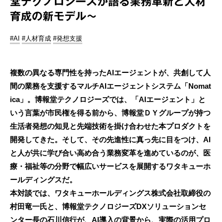
堂テクノロジーズが語る業務革新と人材
育成の新モデル～
#AI
#人材育成
#発想支援
複数の異なる専門性を持ったAIエージェントが、共創して人
間の業務を支援するマルチAIエージェントシステム「Nomat
ica」。博報堂テクノロジーズでは、「AIエージェント」と
いう言葉が市民権を得る前から、博報堂ＤＹグループが持つ
生活者発想の知見と先端技術を掛け合わせた本プロダクトを
開発してきた。そして、その先進性に真っ先に目をつけ、AI
と人が共に学び合い高め合う業務変革を進めているのが、医
療・福祉等の分野で幅広いサービスを展開するワタキューホ
ールディングスだ。
本対談では、ワタキューホールディングス株式会社取締役の
村田竜一氏と、博報堂テクノロジーズDXソリューションセ
ンター長の石川信行が、AI導入の背景から、実際の活用プロ