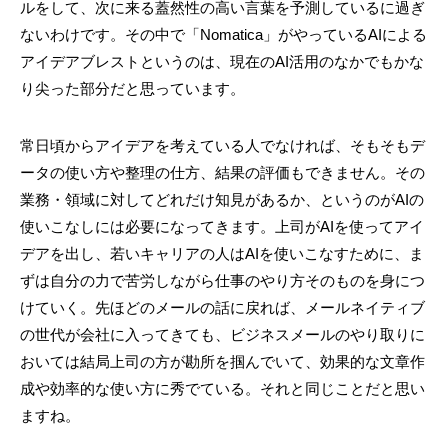
ルをして、次に来る蓋然性の高い言葉を予測しているに過ぎ
ないわけです。その中で「Nomatica」がやっているAIによる
アイデアブレストというのは、現在のAI活用のなかでもかな
り尖った部分だと思っています。
常日頃からアイデアを考えている人でなければ、そもそもデ
ータの使い方や整理の仕方、結果の評価もできません。その
業務・領域に対してどれだけ知見があるか、というのがAIの
使いこなしには必要になってきます。上司がAIを使ってアイ
デアを出し、若いキャリアの人はAIを使いこなすために、ま
ずは自分の力で苦労しながら仕事のやり方そのものを身につ
けていく。先ほどのメールの話に戻れば、メールネイティブ
の世代が会社に入ってきても、ビジネスメールのやり取りに
おいては結局上司の方が勘所を掴んでいて、効果的な文章作
成や効率的な使い方に秀でている。それと同じことだと思い
ますね。