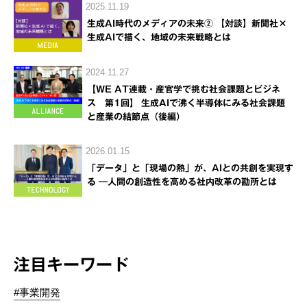
2025.11.19
生成AI時代のメディアの未来② 【対談】新聞社×
生成AIで描く、地域の未来戦略とは
2024.11.27
【WE AT連載・産官学で挑む社会課題とビジネ
ス 第1回】 生成AIで沸く半導体にみる社会課題
と産業の結節点（後編）
2026.01.15
「データ」と「現場の熱」が、AIとの共創を実現す
る ―人間の創造性を高める社内改革の勘所とは
注目キーワード
#事業開発