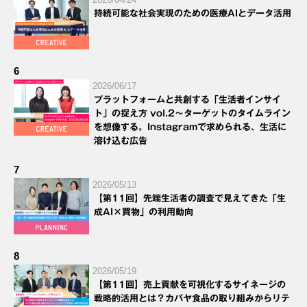
持続可能な社会実現のための医療AIとデータ活用
6
2026/06/17
プラットフォームと共創する「生活者インサイ
ト」の捉え方 vol.2～ターゲットのタイムライン
を想像する。Instagramで求められる、生活に
溶け込む広告
7
2026/05/13
【第11回】先端生活者の調査で見えてきた「生
成AI×買物」の利用動向
8
2026/05/19
【第11回】売上貢献を可視化するサイネージの
戦略的活用とは？カバヤ食品の取り組みからリテ