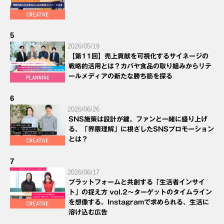
5
2026/05/19
【第11回】売上貢献を可視化するサイネージの
戦略的活用とは？カバヤ食品の取り組みからリテ
ールメディアの新たな勝ち筋を探る
6
2026/06/26
SNS施策は設計が鍵。ファンと一緒に盛り上げ
る、「界隈理解」に根ざしたSNSプロモーション
とは？
7
2026/06/17
プラットフォームと共創する「生活者インサイ
ト」の捉え方 vol.2～ターゲットのタイムライン
を想像する。Instagramで求められる、生活に
溶け込む広告