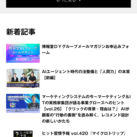
新着記事
博報堂ＤＹグループメールマガジンお申込みフォ
ーム
AIエージェント時代の法整備と「人間力」の本質
【前編】
マーケティングシステムの今～マーケティング＆I
Tの実務家集団が語る事業グロースへのヒント
【vol.26】「クリックの背景・理由は？」 AIが
顧客の"行動の裏側"を読み解く、レコメンド設計
の新しいかたち
ヒット習慣予報 vol.420『マイクロトリップ』