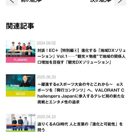
関連記事
2024.09.02
対談！EC+【特別編④】進化する「地域DXソリュ
ーション」Vol.1──“観光×物産”で地域の関係人
口増加を目指す「観光DXソリューション」
2025.06.20
～躍進するeスポーツ大会の今とこれから～ eス
ポーツを「興行コンテンツ」へ。VALORANT C
hallengers Japanに参入するテレビ局の新たな
挑戦とエンタメ性の追求
2025.04.10
迫りくるAGI時代 人と言葉の「進化と可能性」を
問う