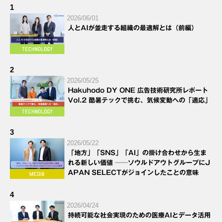
1
2026/06/01
人とAIが並走する組織の最適解とは（前編）
2
2026/05/25
Hakuhodo DY ONE 広告技術研究所レポート
Vol.2 酷暑テックで挑む、気候変動への「適応」
3
2026/05/22
「地方」「SNS」「AI」の掛け合わせから生ま
れる新しい価値 ──ソウルドアウトグループにJ
APAN SELECTがジョインしたことの意味
4
2026/04/24
持続可能な社会実現のための医療AIとデータ活用