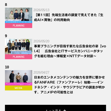
8
2026/05/13
【第11回】先端生活者の調査で見えてきた「生
成AI×買物」の利用動向
9
2026/05/20
事業プラニングが目指す新たな広告会社の姿【vo
l.4】 広告会社とITサービスカンパニーがタッ
グを組む理由～博報堂×NTTデータ対談～
10
2026/04/27
日本のエンタメコンテンツの魅力を世界に響かせ
るFANFARE（ファンファーレ）始動——イン
ドネシア・インド・サウジアラビアの調査が明か
す、アニメIPの可能性とは
もっと見る