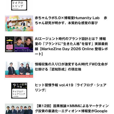
赤ちゃんラボ5.0×博報堂Humanity Lab 赤
ちゃん研究が明かす、本質的な感覚の喜び
AIエージェント時代のブランド設計とは？ 博報
堂の「ブランドに“生きた人格”を宿す」実装最前
線【MarkeZine Day 2026 Online 登壇レポ
ート】
情報収集の入り口が激変するAI時代 FWD生命が
仕掛ける「認知形成」の現在地
ヒット習慣予報 vol.419『ライフログ・シェア
リング』
【第12回】因果推論×MMMによるマーケティン
グ投資の最適化―エディオン×博報堂がGoogle