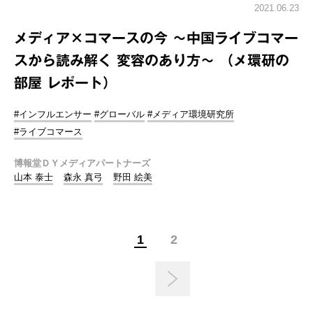
2021.06.23
メディア×コマースの今 ～中国ライブコマー
スから読み解く 変容のあり方～ （メ環研の
部屋 レポート）
#インフルエンサー
#グローバル
#メディア環境研究所
#ライブコマース
博報堂ＤＹメディアパートナーズ
山本 泰士
森永 真弓
野田 絵美
1
2