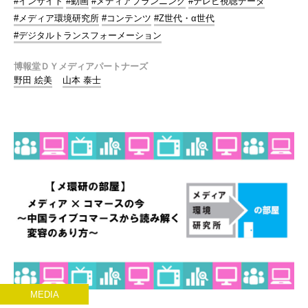
#インサイト
#動画
#メディアプランニング
#テレビ視聴データ
#メディア環境研究所
#コンテンツ
#Z世代・α世代
#デジタルトランスフォーメーション
博報堂ＤＹメディアパートナーズ
野田 絵美
山本 泰士
MEDIA