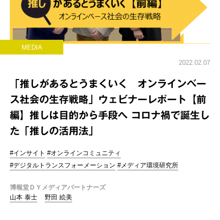
MEDIA
2022.02.07
「推しがあるとうまくいく オンラインベー
ス社会の生存戦略」ウェビナーレポート【前
編】推しは目的から手段へ コロナ禍で誕生し
た「推しの活用法」
#インサイト
#オンラインコミュニティ
#デジタルトランスフォーメーション
#メディア環境研究所
博報堂ＤＹメディアパートナーズ
山本 泰士
野田 絵美