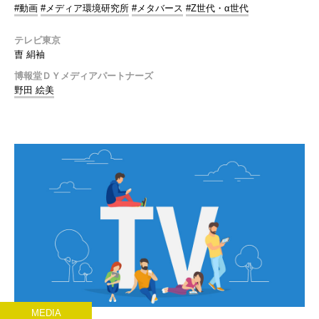
#動画
#メディア環境研究所
#メタバース
#Z世代・α世代
テレビ東京
曺 絹袖
博報堂ＤＹメディアパートナーズ
野田 絵美
MEDIA