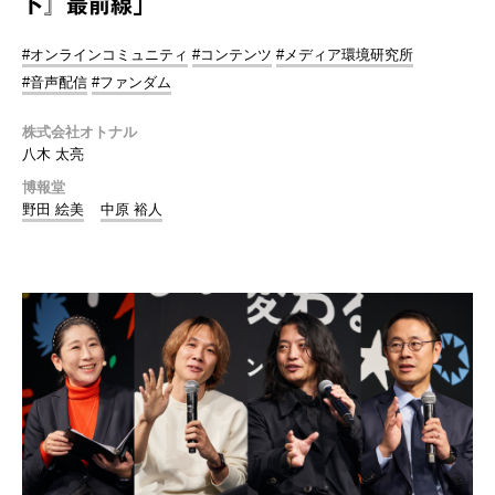
ト』最前線」
#オンラインコミュニティ
#コンテンツ
#メディア環境研究所
#音声配信
#ファンダム
株式会社オトナル
八木 太亮
博報堂
野田 絵美
中原 裕人