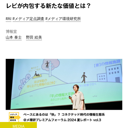
レビが内包する新たな価値とは？
#AI
#メディア定点調査
#メディア環境研究所
博報堂
山本 泰士
野田 絵美
MEDIA