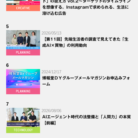
ト」の捉え方 vol.2～ターゲットのタイムライン
を想像する。Instagramで求められる、生活に
溶け込む広告
5
2026/05/13
【第11回】先端生活者の調査で見えてきた「生
成AI×買物」の利用動向
6
2024/12/17
博報堂ＤＹグループメールマガジンお申込みフォ
ーム
7
2026/08/06
AIエージェント時代の法整備と「人間力」の本質
【前編】