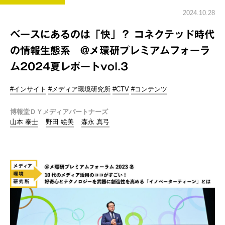
2024.10.28
ベースにあるのは「快」？ コネクテッド時代
の情報生態系 @メ環研プレミアムフォーラ
ム2024夏レポートvol.3
#インサイト
#メディア環境研究所
#CTV
#コンテンツ
博報堂ＤＹメディアパートナーズ
山本 泰士
野田 絵美
森永 真弓