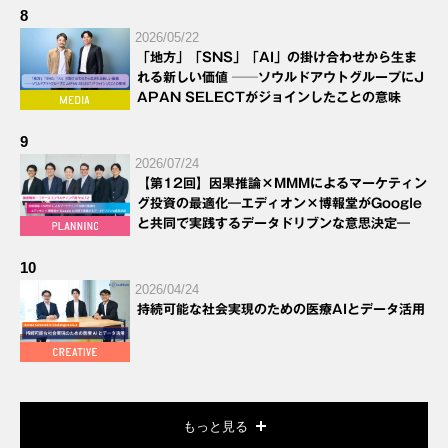
8
2026/05/22
「地方」「SNS」「AI」の掛け合わせから生ま
れる新しい価値 ──ソウルドアウトグループにJ
APAN SELECTがジョインしたことの意味
9
2026/07/24
【第12回】因果推論×MMMによるマーケティン
グ投資の最適化―エディオン×博報堂がGoogle
と共同で実践するデータドリブンな意思決定―
10
2026/04/24
持続可能な社会実現のための医療AIとデータ活用
もっと見る