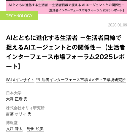
TECHNOLOGY
2026.01.09
AIとともに進化する生活者 －生活者目線で
捉えるAIエージェントとの関係性－【生活者
インターフェース市場フォーラム2025レポ
ート】
#AI
#インサイト
#生活者インターフェース市場
#メディア環境研究所
日本大学
大澤 正彦 氏
株式会社オリィ研究所
吉藤 オリィ 氏
博報堂
入江 謙太
野田 絵美