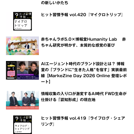
の新しいかたち
ヒット習慣予報 vol.420『マイクロトリップ』
赤ちゃんラボ5.0×博報堂Humanity Lab 赤
ちゃん研究が明かす、本質的な感覚の喜び
AIエージェント時代のブランド設計とは？ 博報
堂の「ブランドに“生きた人格”を宿す」実装最前
線【MarkeZine Day 2026 Online 登壇レポ
ート】
情報収集の入り口が激変するAI時代 FWD生命が
仕掛ける「認知形成」の現在地
ヒット習慣予報 vol.419『ライフログ・シェア
リング』