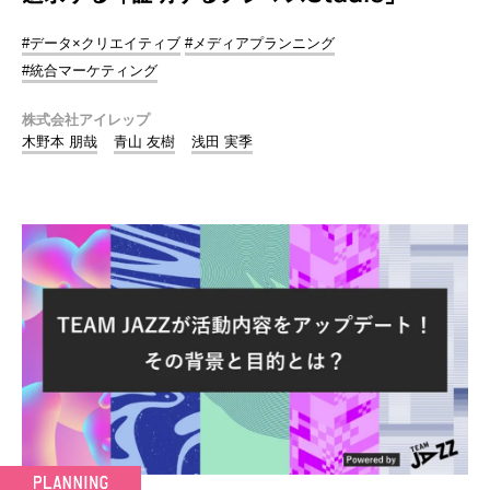
#データ×クリエイティブ
#メディアプランニング
#統合マーケティング
株式会社アイレップ
木野本 朋哉
青山 友樹
浅田 実季