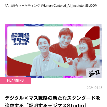
#AI
#統合マーケティング
#Human-Centered_AI_Institute
#BLOOM
2024.04.18
デジタル×マス戦略の新たなスタンダードを
追求する「証明するデジマスStudio」