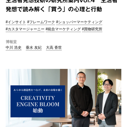
発想で読み解く「買う」の心理と行動
#インサイト
#フレームワーク
#ショッパーマーケティング
#カスタマージャーニー
#統合マーケティング
#買物研究所
博報堂
中川 浩史
垂水 友紀
大高 香世