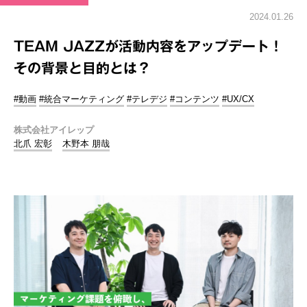
2024.01.26
TEAM JAZZが活動内容をアップデート！
その背景と目的とは？
#動画
#統合マーケティング
#テレデジ
#コンテンツ
#UX/CX
株式会社アイレップ
北爪 宏彰
木野本 朋哉