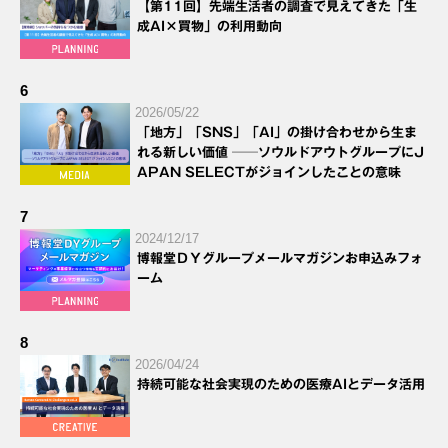
【第11回】先端生活者の調査で見えてきた「生
成AI×買物」の利用動向
6
2026/05/22
「地方」「SNS」「AI」の掛け合わせから生ま
れる新しい価値 ──ソウルドアウトグループにJ
APAN SELECTがジョインしたことの意味
7
2024/12/17
博報堂ＤＹグループメールマガジンお申込みフォ
ーム
8
2026/04/24
持続可能な社会実現のための医療AIとデータ活用