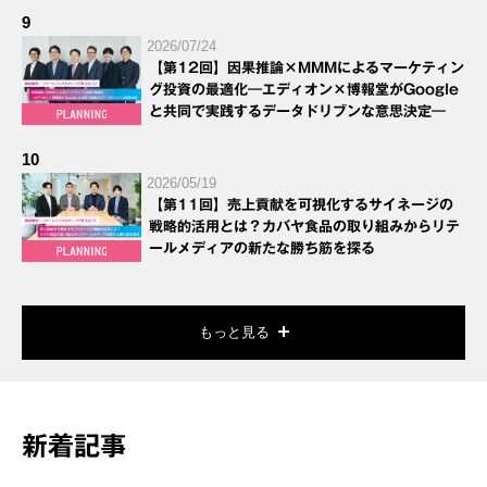
9
2026/07/24
【第12回】因果推論×MMMによるマーケティン
グ投資の最適化―エディオン×博報堂がGoogle
と共同で実践するデータドリブンな意思決定―
10
2026/05/19
【第11回】売上貢献を可視化するサイネージの
戦略的活用とは？カバヤ食品の取り組みからリテ
ールメディアの新たな勝ち筋を探る
もっと見る
新着記事