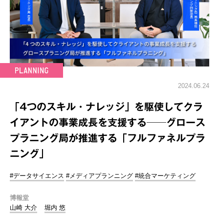
2024.06.24
「4つのスキル・ナレッジ」を駆使してクラ
イアントの事業成長を支援する──グロース
プラニング局が推進する「フルファネルプラ
ニング」
#データサイエンス
#メディアプランニング
#統合マーケティング
博報堂
山崎 大介
堀内 悠