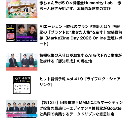
赤ちゃんラボ5.0×博報堂Humanity Lab 赤
ちゃん研究が明かす、本質的な感覚の喜び
AIエージェント時代のブランド設計とは？ 博報
堂の「ブランドに“生きた人格”を宿す」実装最前
線【MarkeZine Day 2026 Online 登壇レポ
ート】
情報収集の入り口が激変するAI時代 FWD生命が
仕掛ける「認知形成」の現在地
ヒット習慣予報 vol.419『ライフログ・シェア
リング』
【第12回】因果推論×MMMによるマーケティン
グ投資の最適化―エディオン×博報堂がGoogle
と共同で実践するデータドリブンな意思決定―