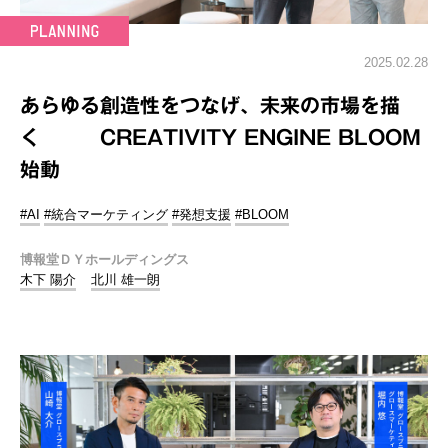
2025.02.28
あらゆる創造性をつなげ、未来の市場を描
く CREATIVITY ENGINE BLOOM
始動
#AI
#統合マーケティング
#発想支援
#BLOOM
博報堂ＤＹホールディングス
木下 陽介
北川 雄一朗