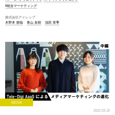
#統合マーケティング
株式会社アイレップ
木野本 朋哉
青山 友樹
浅田 実季
MEDIA
2022.03.10