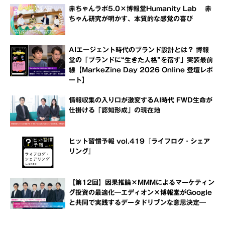
赤ちゃんラボ5.0×博報堂Humanity Lab 赤
ちゃん研究が明かす、本質的な感覚の喜び
AIエージェント時代のブランド設計とは？ 博報
堂の「ブランドに“生きた人格”を宿す」実装最前
線【MarkeZine Day 2026 Online 登壇レポ
ート】
情報収集の入り口が激変するAI時代 FWD生命が
仕掛ける「認知形成」の現在地
ヒット習慣予報 vol.419『ライフログ・シェア
リング』
【第12回】因果推論×MMMによるマーケティン
グ投資の最適化―エディオン×博報堂がGoogle
と共同で実践するデータドリブンな意思決定―