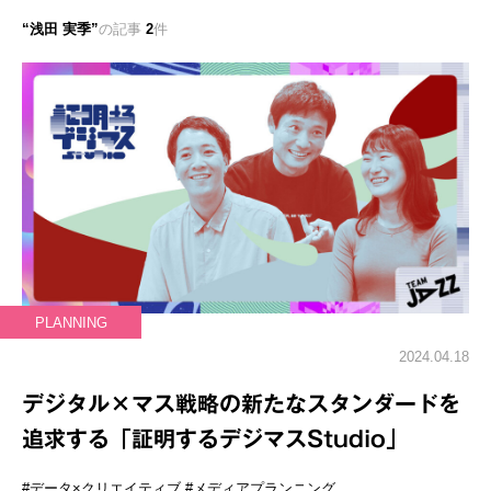
浅田 実季
の記事
2
件
PLANNING
2024.04.18
デジタル×マス戦略の新たなスタンダードを
追求する「証明するデジマスStudio」
#データ×クリエイティブ
#メディアプランニング