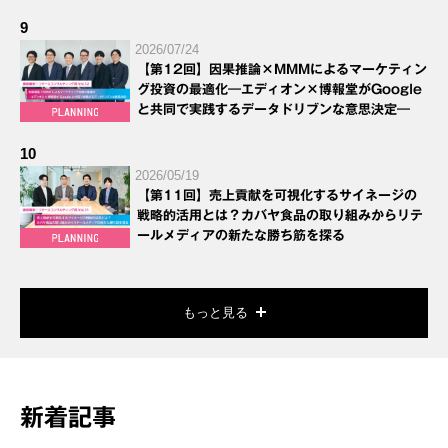
9
2026/07/24
【第12回】因果推論×MMMによるマーケティン
グ投資の最適化―エディオン×博報堂がGoogle
と共同で実践するデータドリブンな意思決定―
10
2026/05/19
【第11回】売上貢献を可視化するサイネージの
戦略的活用とは？カバヤ食品の取り組みからリテ
ールメディアの新たな勝ち筋を探る
もっと見る
新着記事