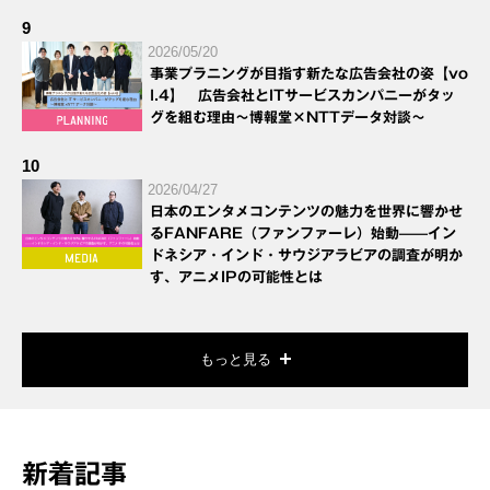
9
2026/05/20
事業プラニングが目指す新たな広告会社の姿【vo
l.4】 広告会社とITサービスカンパニーがタッ
グを組む理由～博報堂×NTTデータ対談～
10
2026/04/27
日本のエンタメコンテンツの魅力を世界に響かせ
るFANFARE（ファンファーレ）始動——イン
ドネシア・インド・サウジアラビアの調査が明か
す、アニメIPの可能性とは
もっと見る
新着記事