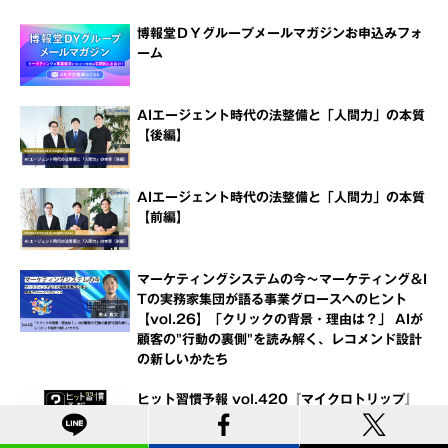
博報堂ＤＹグループメールマガジンお申込みフォ
ーム
AIエージェント時代の法整備と「人間力」の本質
【後編】
AIエージェント時代の法整備と「人間力」の本質
【前編】
マーケティングシステムの今～マーケティング＆I
Tの実務家集団が語る事業グロースへのヒント
【vol.26】「クリックの背景・理由は？」 AIが
顧客の"行動の裏側"を読み解く、レコメンド設計
の新しいかたち
ヒット習慣予報 vol.420『マイクロトリップ』