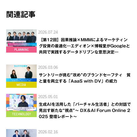
関連記事
2026.07.24
【第12回】因果推論×MMMによるマーケティン
グ投資の最適化―エディオン×博報堂がGoogleと
共同で実践するデータドリブンな意思決定―
2026.03.06
サントリーが挑む“攻め”のブランドセーフティ 質
と量を両立する「AaaS with DV」の威力
2025.05.01
生成AIを活用した「バーチャル生活者」との対話で
見出す新たな“視点”～ DX＆AI Forum Online 2
025 登壇レポート～
2026.02.16