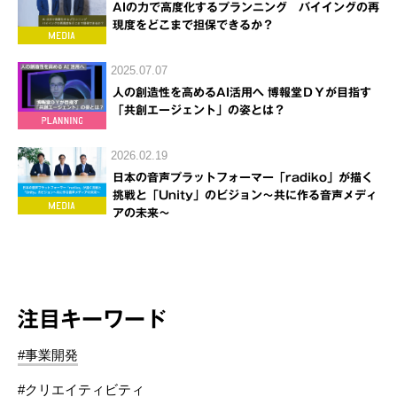
AIの力で高度化するプランニング バイイングの再
現度をどこまで担保できるか？
2025.07.07
人の創造性を高めるAI活用へ 博報堂ＤＹが目指す
「共創エージェント」の姿とは？
2026.02.19
日本の音声プラットフォーマー「radiko」が描く
挑戦と「Unity」のビジョン～共に作る音声メディ
アの未来～
注目キーワード
#事業開発
#クリエイティビティ