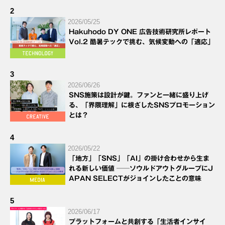
2
2026/05/25
Hakuhodo DY ONE 広告技術研究所レポート
Vol.2 酷暑テックで挑む、気候変動への「適応」
3
2026/06/26
SNS施策は設計が鍵。ファンと一緒に盛り上げ
る、「界隈理解」に根ざしたSNSプロモーション
とは？
4
2026/05/22
「地方」「SNS」「AI」の掛け合わせから生ま
れる新しい価値 ──ソウルドアウトグループにJ
APAN SELECTがジョインしたことの意味
5
2026/06/17
プラットフォームと共創する「生活者インサイ