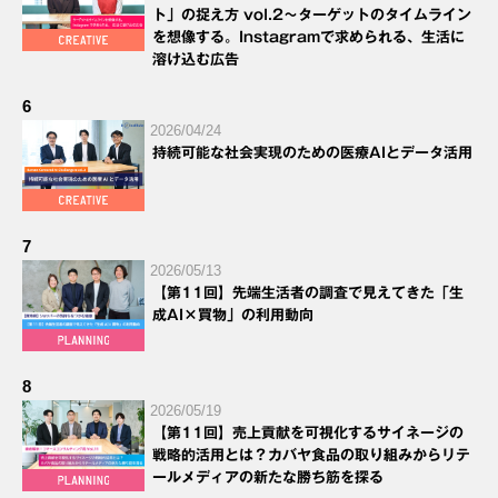
ト」の捉え方 vol.2～ターゲットのタイムライン
を想像する。Instagramで求められる、生活に
溶け込む広告
6
2026/04/24
持続可能な社会実現のための医療AIとデータ活用
7
2026/05/13
【第11回】先端生活者の調査で見えてきた「生
成AI×買物」の利用動向
8
2026/05/19
【第11回】売上貢献を可視化するサイネージの
戦略的活用とは？カバヤ食品の取り組みからリテ
ールメディアの新たな勝ち筋を探る