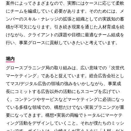
案件によってさまざまなので、実際にはケースに応じて柔軟
にチームを編成していく必要があります。そのためには、メ
ンバーのスキル・ナレッジの拡張と組織としての実践知の蓄
積が不可欠になります。引き続き現業を通じた人材育成を続
けながら、クライアントの課題や目標に最適なチーム組成を
行い、事業グロースに貢献していきたいと考えています。
堀内
グロースプラニング局の取り組みは、広い意味での「次世代
マーケティング」であると捉えています。総合広告会社とし
てマス/デジタル広告の領域の強みをいかしながら、事業成
長にコミットする広告以外の活動にもスコープを広げてい
く。コンテンツやサービスなどマーケティングに必須になっ
ている多様な領域での、構想だけでない実装プラニングが重
要になってきます。構想×実装の両輪でトータルにマーケテ
ィング活動をデザインしていくこと。それが僕たちのミッシ
ョンです。ポイントは、山崎さんが言うように「人材」だと