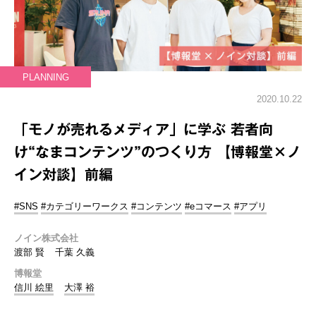
PLANNING
2020.10.22
「モノが売れるメディア」に学ぶ 若者向
け“なまコンテンツ”のつくり方 【博報堂×ノ
イン対談】前編
#SNS
#カテゴリーワークス
#コンテンツ
#eコマース
#アプリ
ノイン株式会社
渡部 賢
千葉 久義
博報堂
信川 絵里
大澤 裕