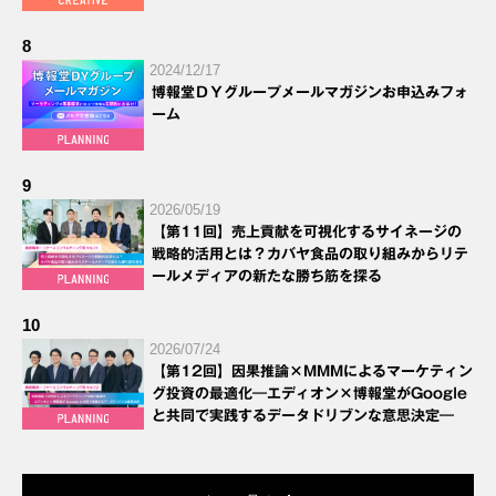
8
2024/12/17
博報堂ＤＹグループメールマガジンお申込みフォ
ーム
9
2026/05/19
【第11回】売上貢献を可視化するサイネージの
戦略的活用とは？カバヤ食品の取り組みからリテ
ールメディアの新たな勝ち筋を探る
10
2026/07/24
【第12回】因果推論×MMMによるマーケティン
グ投資の最適化―エディオン×博報堂がGoogle
と共同で実践するデータドリブンな意思決定―