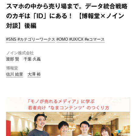
スマホの中から売り場まで。データ統合戦略
のカギは「ID」にある！ 【博報堂×ノイン
対談】後編
#SNS
#カテゴリーワークス
#OMO
#UX/CX
#eコマース
ノイン株式会社
渡部 賢
千葉 久義
博報堂
信川 絵里
大澤 裕