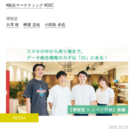
#統合マーケティング
#D2C
博報堂
大澤 裕
桝屋 圭祐
小田島 卓也
MEDIA
2020.10.23