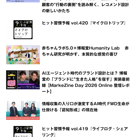
顧客の"行動の裏側"を読み解く、レコメンド設計
の新しいかたち
ヒット習慣予報 vol.420『マイクロトリップ』
赤ちゃんラボ5.0×博報堂Humanity Lab 赤
ちゃん研究が明かす、本質的な感覚の喜び
AIエージェント時代のブランド設計とは？ 博報
堂の「ブランドに“生きた人格”を宿す」実装最前
線【MarkeZine Day 2026 Online 登壇レポ
ート】
情報収集の入り口が激変するAI時代 FWD生命が
仕掛ける「認知形成」の現在地
ヒット習慣予報 vol.419『ライフログ・シェア
リング』