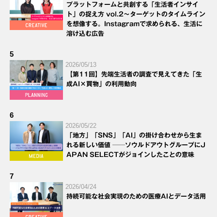
プラットフォームと共創する「生活者インサイ
ト」の捉え方 vol.2～ターゲットのタイムライン
を想像する。Instagramで求められる、生活に
溶け込む広告
5
2026/05/13
【第11回】先端生活者の調査で見えてきた「生
成AI×買物」の利用動向
6
2026/05/22
「地方」「SNS」「AI」の掛け合わせから生ま
れる新しい価値 ──ソウルドアウトグループにJ
APAN SELECTがジョインしたことの意味
7
2026/04/24
持続可能な社会実現のための医療AIとデータ活用