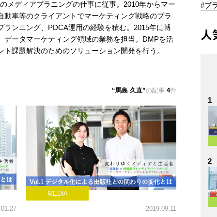
Bのメディアプラニングの仕事に従事。2010年からマー
#ブ
自動車等のクライアントでマーケティング戦略のプラ
ランニング、PDCA運用の経験を積む。2015年に博
人
、データマーケティング領域の業務を担当。DMPを活
ント課題解決のためのソリューション開発を行う。
馬島 久直
の記事
4
件
1
2
MEDIA
.01.27
2019.09.11