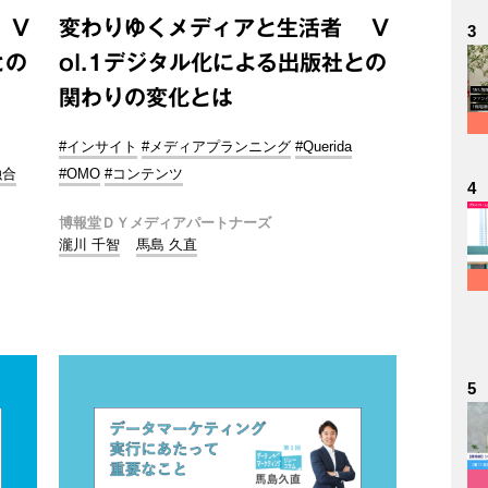
 V
変わりゆくメディアと生活者 V
3
との
ol.1デジタル化による出版社との
関わりの変化とは
#インサイト
#メディアプランニング
#Querida
融合
#OMO
#コンテンツ
4
博報堂ＤＹメディアパートナーズ
瀧川 千智
馬島 久直
5