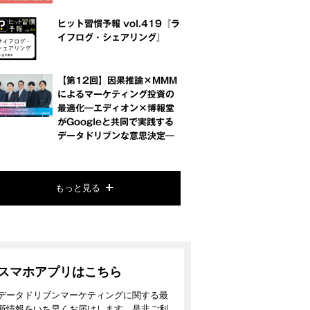
ヒット習慣予報 vol.419『ラ
イフログ・シェアリング』
【第12回】因果推論×MMM
によるマーケティング投資の
最適化―エディオン×博報堂
がGoogleと共同で実践する
データドリブンな意思決定―
もっと見る
スマホアプリはこちら
データドリブンマーケティングに関する最
新情報をいち早くお届けします。是非ご利