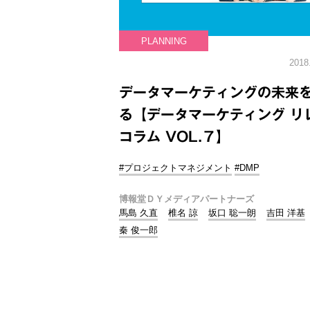
PLANNING
2018
データマーケティングの未来
る【データマーケティング リ
コラム VOL.７】
#プロジェクトマネジメント
#DMP
博報堂ＤＹメディアパートナーズ
馬島 久直
椎名 諒
坂口 聡一朗
吉田 洋基
秦 俊一郎