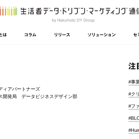
とは
コラム
リリース
ソリューション
セ
注
#事
ディアパートナーズ
#ク
ス開発局 データビジネスデザイン部
#フ
#BL
#Hum