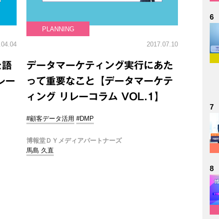
6
PLANNING
.04.04
2017.07.10
を語
データマーケティング実行にあた
レー
って重要なこと【データマーケテ
ィング リレーコラム VOL.1】
7
#顧客データ活用
#DMP
博報堂ＤＹメディアパートナーズ
馬島 久直
8