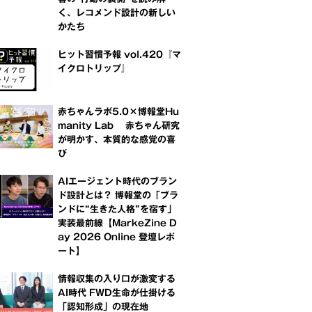
く、レコメンド設計の新しい
かたち
ヒット習慣予報 vol.420『マ
イクロトリップ』
赤ちゃんラボ5.0×博報堂Hu
manity Lab 赤ちゃん研究
が明かす、本質的な感覚の喜
び
AIエージェント時代のブラン
ド設計とは？ 博報堂の「ブラ
ンドに“生きた人格”を宿す」
実装最前線【MarkeZine D
ay 2026 Online 登壇レポ
ート】
情報収集の入り口が激変する
AI時代 FWD生命が仕掛ける
「認知形成」の現在地