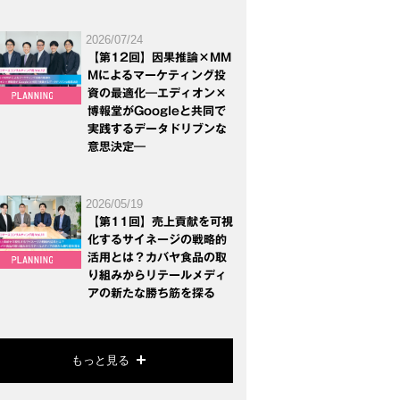
2026/07/24
【第12回】因果推論×MM
Mによるマーケティング投
資の最適化―エディオン×
博報堂がGoogleと共同で
実践するデータドリブンな
意思決定―
2026/05/19
【第11回】売上貢献を可視
化するサイネージの戦略的
活用とは？カバヤ食品の取
り組みからリテールメディ
アの新たな勝ち筋を探る
もっと見る