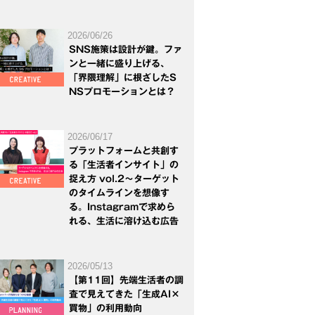
2026/06/26
SNS施策は設計が鍵。ファ
ンと一緒に盛り上げる、
「界隈理解」に根ざしたS
NSプロモーションとは？
2026/06/17
プラットフォームと共創す
る「生活者インサイト」の
捉え方 vol.2～ターゲット
のタイムラインを想像す
る。Instagramで求めら
れる、生活に溶け込む広告
2026/05/13
【第11回】先端生活者の調
査で見えてきた「生成AI×
買物」の利用動向