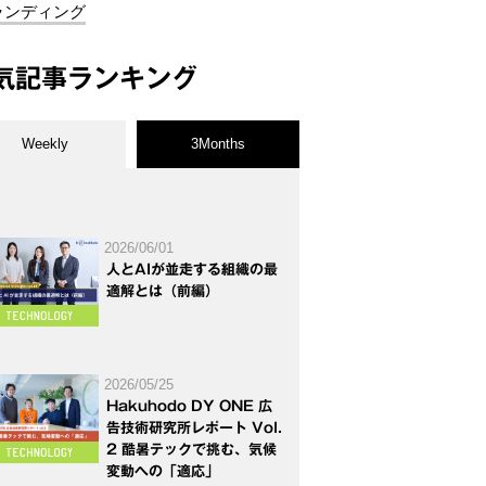
ランディング
気記事ランキング
Weekly
3Months
2026/06/01
人とAIが並走する組織の最
適解とは（前編）
2026/05/25
Hakuhodo DY ONE 広
告技術研究所レポート Vol.
2 酷暑テックで挑む、気候
変動への「適応」