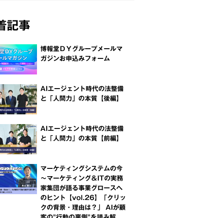
着記事
博報堂ＤＹグループメールマ
ガジンお申込みフォーム
AIエージェント時代の法整備
と「人間力」の本質【後編】
AIエージェント時代の法整備
と「人間力」の本質【前編】
マーケティングシステムの今
～マーケティング＆ITの実務
家集団が語る事業グロースへ
のヒント【vol.26】「クリッ
クの背景・理由は？」 AIが顧
客の"行動の裏側"を読み解