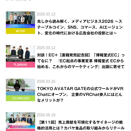
2026.03.13
兆しから読み解く、メディアビジネス2026 ～ス
テーブルコイン、SNS、コマース、AIエージェン
ト、変化の時代における広告会社の役割とは～
2025.03.12
対談！EC+【書籍発売記念回】「博報堂式EC」っ
てなに？ 『EC起点の事業変革 博報堂式 ECから
始める、これからのマーケティング』出版に寄せて
2026.03.16
TOKYO AVATAR GATEの公式ワールドがVR
Chatにオープン。 企業のVRChat参入にはどん
なメリットが？
2026.05.19
【第11回】売上貢献を可視化するサイネージの戦
略的活用とは？カバヤ食品の取り組みからリテール