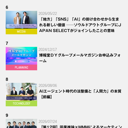
6
2026/05/22
「地方」「SNS」「AI」の掛け合わせから生ま
れる新しい価値 ──ソウルドアウトグループにJ
APAN SELECTがジョインしたことの意味
7
2024/12/17
博報堂ＤＹグループメールマガジンお申込みフォ
ーム
8
2026/08/06
AIエージェント時代の法整備と「人間力」の本質
【前編】
9
2026/07/24
【第12回】因果推論×MMMによるマーケティン