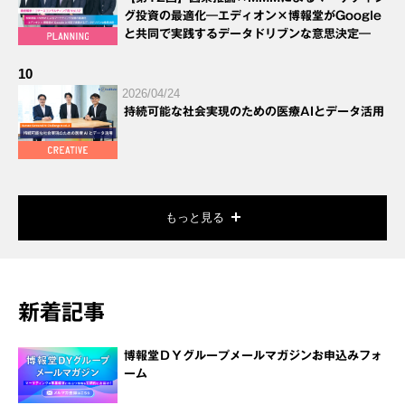
グ投資の最適化―エディオン×博報堂がGoogle
と共同で実践するデータドリブンな意思決定―
10
2026/04/24
持続可能な社会実現のための医療AIとデータ活用
もっと見る
新着記事
博報堂ＤＹグループメールマガジンお申込みフォ
ーム