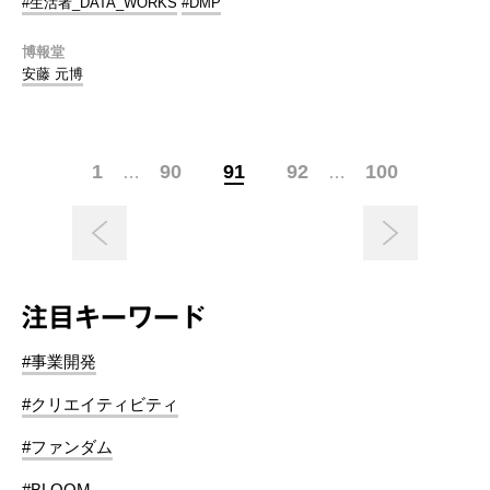
#生活者_DATA_WORKS
#DMP
博報堂
安藤 元博
1
90
91
92
100
…
…
注目キーワード
#事業開発
#クリエイティビティ
#ファンダム
#BLOOM