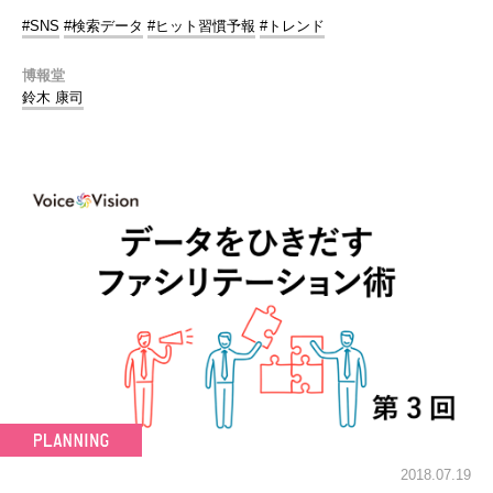
#SNS
#検索データ
#ヒット習慣予報
#トレンド
博報堂
鈴木 康司
2018.07.19