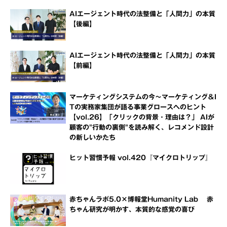
AIエージェント時代の法整備と「人間力」の本質
【後編】
AIエージェント時代の法整備と「人間力」の本質
【前編】
マーケティングシステムの今～マーケティング＆I
Tの実務家集団が語る事業グロースへのヒント
【vol.26】「クリックの背景・理由は？」 AIが
顧客の"行動の裏側"を読み解く、レコメンド設計
の新しいかたち
ヒット習慣予報 vol.420『マイクロトリップ』
赤ちゃんラボ5.0×博報堂Humanity Lab 赤
ちゃん研究が明かす、本質的な感覚の喜び