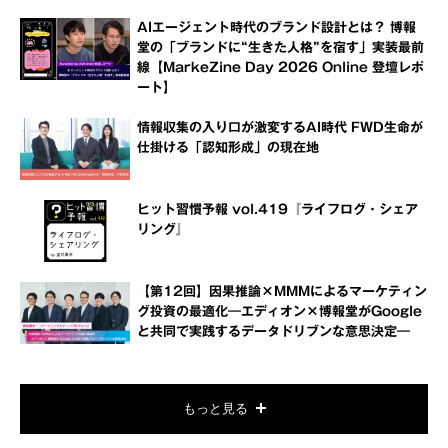
AIエージェント時代のブランド設計とは？ 博報
堂の「ブランドに“生きた人格”を宿す」実装最前
線【MarkeZine Day 2026 Online 登壇レポ
ート】
情報収集の入り口が激変するAI時代 FWD生命が
仕掛ける「認知形成」の現在地
ヒット習慣予報 vol.419『ライフログ・シェア
リング』
【第12回】因果推論×MMMによるマーケティン
グ投資の最適化―エディオン×博報堂がGoogle
と共同で実践するデータドリブンな意思決定―
もっと見る