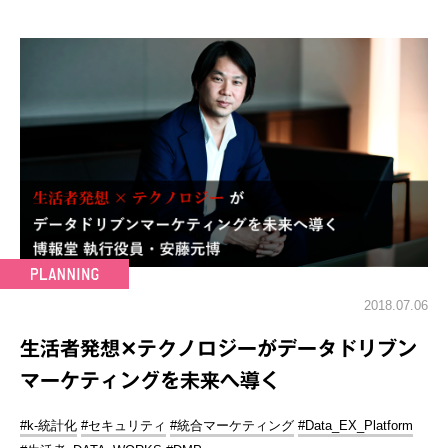
2018.07.06
生活者発想✕テクノロジーがデータドリブン
マーケティングを未来へ導く
#k-統計化
#セキュリティ
#統合マーケティング
#Data_EX_Platform