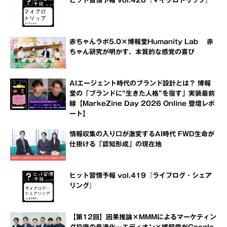
ヒット習慣予報 vol.420『マイクロトリップ』
赤ちゃんラボ5.0×博報堂Humanity Lab 赤
ちゃん研究が明かす、本質的な感覚の喜び
AIエージェント時代のブランド設計とは？ 博報
堂の「ブランドに“生きた人格”を宿す」実装最前
線【MarkeZine Day 2026 Online 登壇レポ
ート】
情報収集の入り口が激変するAI時代 FWD生命が
仕掛ける「認知形成」の現在地
ヒット習慣予報 vol.419『ライフログ・シェア
リング』
【第12回】因果推論×MMMによるマーケティン