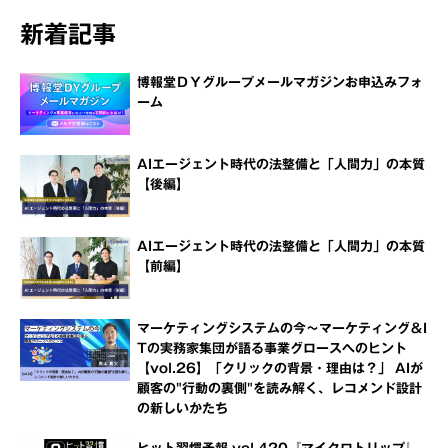
新着記事
博報堂ＤＹグループメールマガジンお申込みフォ
ーム
AIエージェント時代の法整備と「人間力」の本質
【後編】
AIエージェント時代の法整備と「人間力」の本質
【前編】
マーケティングシステムの今～マーケティング＆I
Tの実務家集団が語る事業グロースへのヒント
【vol.26】「クリックの背景・理由は？」 AIが
顧客の"行動の裏側"を読み解く、レコメンド設計
の新しいかたち