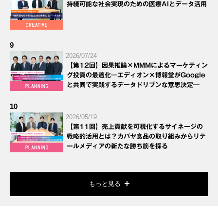
持続可能な社会実現のための医療AIとデータ活用
9
2026/07/24
【第12回】因果推論×MMMによるマーケティン
グ投資の最適化―エディオン×博報堂がGoogle
と共同で実践するデータドリブンな意思決定―
10
2026/05/19
【第11回】売上貢献を可視化するサイネージの
戦略的活用とは？カバヤ食品の取り組みからリテ
ールメディアの新たな勝ち筋を探る
もっと見る