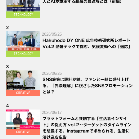
人とAIが並走する組織の最適解とは（前編）
2
2026/05/25
Hakuhodo DY ONE 広告技術研究所レポート
Vol.2 酷暑テックで挑む、気候変動への「適応」
3
2026/06/26
SNS施策は設計が鍵。ファンと一緒に盛り上げ
る、「界隈理解」に根ざしたSNSプロモーション
とは？
4
2026/06/17
プラットフォームと共創する「生活者インサイ
ト」の捉え方 vol.2～ターゲットのタイムライン
を想像する。Instagramで求められる、生活に
溶け込む広告