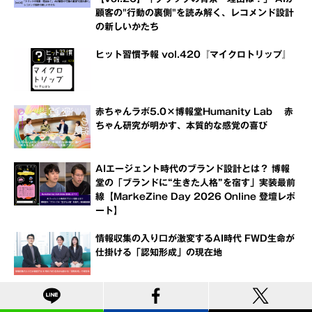
顧客の"行動の裏側"を読み解く、レコメンド設計
の新しいかたち
ヒット習慣予報 vol.420『マイクロトリップ』
赤ちゃんラボ5.0×博報堂Humanity Lab 赤
ちゃん研究が明かす、本質的な感覚の喜び
AIエージェント時代のブランド設計とは？ 博報
堂の「ブランドに“生きた人格”を宿す」実装最前
線【MarkeZine Day 2026 Online 登壇レポ
ート】
情報収集の入り口が激変するAI時代 FWD生命が
仕掛ける「認知形成」の現在地
ヒット習慣予報 vol.419『ライフログ・シェア
リング』