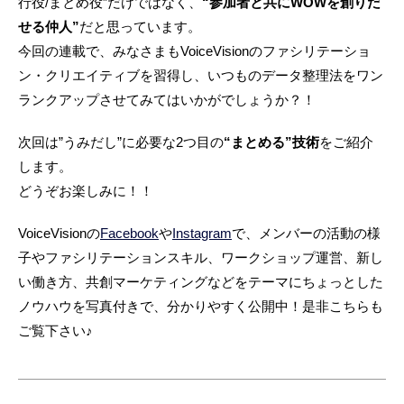
行役/まとめ役”だけではなく、
“参加者と共にWOWを創りだ
せる仲人”
だと思っています。
今回の連載で、みなさまもVoiceVisionのファシリテーショ
ン・クリエイティブを習得し、いつものデータ整理法をワン
ランクアップさせてみてはいかがでしょうか？！
次回は”うみだし”に必要な2つ目の
“まとめる”技術
をご紹介
します。
どうぞお楽しみに！！
VoiceVisionの
Facebook
や
Instagram
で、メンバーの活動の様
子やファシリテーションスキル、ワークショップ運営、新し
い働き方、共創マーケティングなどをテーマにちょっとした
ノウハウを写真付きで、分かりやすく公開中！是非こちらも
ご覧下さい♪