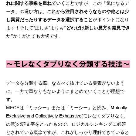
れに関する事象を重ねていくこと
ですが、この「気になるデ
ータ」の選び方は、
これから注目されそうなものや他とは少
し異質だったりするデータを選択すること
がポイントになり
ます！そして“正しさ”よりも
“どれだけ新しい見方を発見でき
た”
か！がとても大切です。
～モレなくダブりなく分類する技法～
データを分類する際、なるべく抜けている要素がないよう
に、一方で重なりもないようにまとめていくことが理想で
す。
MECEは「ミッシー」または「ミーシー」と読み、
M
utually
E
xclusive and
C
ollectively
E
xhaustive(モレなくダブりなく、
の意)の頭文字をとったもので、ロジカルシンキングに必須
とされている概念ですが、これがしっかり理解できていると