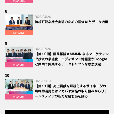
8
2026/04/24
持続可能な社会実現のための医療AIとデータ活用
9
2026/07/24
【第12回】因果推論×MMMによるマーケティン
グ投資の最適化―エディオン×博報堂がGoogle
と共同で実践するデータドリブンな意思決定―
10
2026/05/19
【第11回】売上貢献を可視化するサイネージの
戦略的活用とは？カバヤ食品の取り組みからリテ
ールメディアの新たな勝ち筋を探る