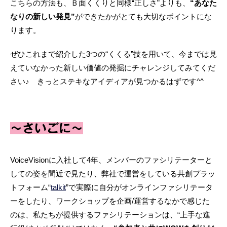
こちらの方法も、Ｂ面くくりと同様“正しさ”よりも、
“あなた
なりの新しい発見”
ができたかがとても大切なポイントにな
ります。
ぜひこれまで紹介した3つの“くくる”技を用いて、今までは見
えていなかった新しい価値の発掘にチャレンジしてみてくだ
さい♪ きっとステキなアイディアが見つかるはずです^^
～さいごに～
VoiceVisionに入社して4年、メンバーのファシリテーターと
しての姿を間近で見たり、弊社で運営をしている共創プラッ
トフォーム“
talkit
”で実際に自分がオンラインファシリテータ
ーをしたり、ワークショップを企画/運営するなかで感じた
のは、私たちが提供するファシリテーションは、“上手な進