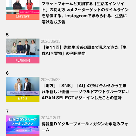
プラットフォームと共創する「生活者インサイ
ト」の捉え方 vol.2～ターゲットのタイムライン
を想像する。Instagramで求められる、生活に
溶け込む広告
5
2026/05/13
【第11回】先端生活者の調査で見えてきた「生
成AI×買物」の利用動向
6
2026/05/22
「地方」「SNS」「AI」の掛け合わせから生ま
れる新しい価値 ──ソウルドアウトグループにJ
APAN SELECTがジョインしたことの意味
7
2024/12/17
博報堂ＤＹグループメールマガジンお申込みフォ
ーム