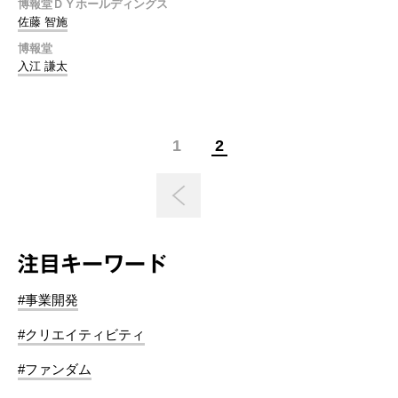
博報堂ＤＹホールディングス
佐藤 智施
博報堂
入江 謙太
1
2
注目キーワード
#事業開発
#クリエイティビティ
#ファンダム