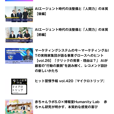
AIエージェント時代の法整備と「人間力」の本質
【後編】
AIエージェント時代の法整備と「人間力」の本質
【前編】
マーケティングシステムの今～マーケティング＆I
Tの実務家集団が語る事業グロースへのヒント
【vol.26】「クリックの背景・理由は？」 AIが
顧客の"行動の裏側"を読み解く、レコメンド設計
の新しいかたち
ヒット習慣予報 vol.420『マイクロトリップ』
赤ちゃんラボ5.0×博報堂Humanity Lab 赤
ちゃん研究が明かす、本質的な感覚の喜び