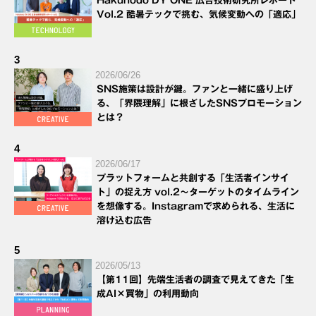
Hakuhodo DY ONE 広告技術研究所レポート
Vol.2 酷暑テックで挑む、気候変動への「適応」
3
2026/06/26
SNS施策は設計が鍵。ファンと一緒に盛り上げ
る、「界隈理解」に根ざしたSNSプロモーション
とは？
4
2026/06/17
プラットフォームと共創する「生活者インサイ
ト」の捉え方 vol.2～ターゲットのタイムライン
を想像する。Instagramで求められる、生活に
溶け込む広告
5
2026/05/13
【第11回】先端生活者の調査で見えてきた「生
成AI×買物」の利用動向