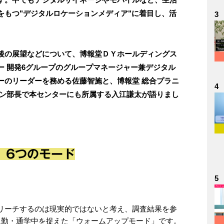
をもつ"デジタルロケーションメディア"に着目し、活
3
後の展望などについて、博報堂ＤＹホールディングス
ー 開発6グループのグループマネージャー兼デジタル
ーのリーダーを務める佐藤智施と、博報堂 総合プラニ
4
イン部長で本センターにも所属する入江謙太が語りまし
、6つのモード
5
リーチするのは現実的ではないと考え、調査結果を参
通勤・通学中を捉えた「ウォームアップモード」です。