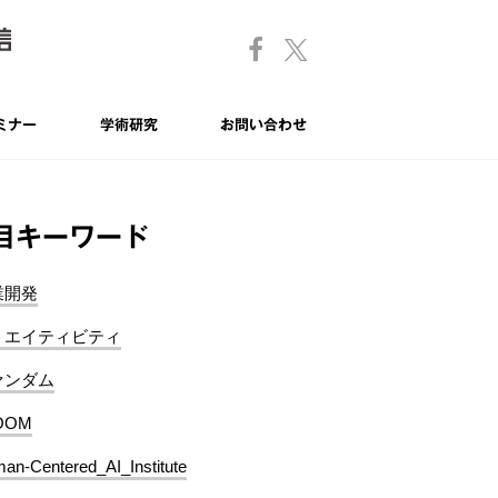
ミナー
学術研究
お問い合わせ
目キーワード
業開発
リエイティビティ
ァンダム
OOM
an-Centered_AI_Institute