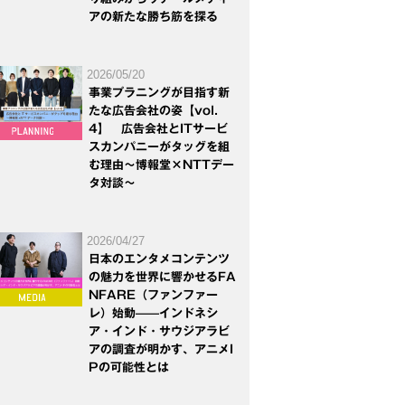
アの新たな勝ち筋を探る
2026/05/20
事業プラニングが目指す新
たな広告会社の姿【vol.
4】 広告会社とITサービ
スカンパニーがタッグを組
む理由～博報堂×NTTデー
タ対談～
2026/04/27
日本のエンタメコンテンツ
の魅力を世界に響かせるFA
NFARE（ファンファー
レ）始動——インドネシ
ア・インド・サウジアラビ
アの調査が明かす、アニメI
Pの可能性とは