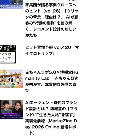
家集団が語る事業グロースへ
のヒント【vol.26】「クリッ
クの背景・理由は？」 AIが顧
客の"行動の裏側"を読み解
く、レコメンド設計の新しい
かたち
ヒット習慣予報 vol.420『マ
イクロトリップ』
赤ちゃんラボ5.0×博報堂Hu
manity Lab 赤ちゃん研究
が明かす、本質的な感覚の喜
び
AIエージェント時代のブラン
ド設計とは？ 博報堂の「ブラ
ンドに“生きた人格”を宿す」
実装最前線【MarkeZine D
ay 2026 Online 登壇レポ
ート】