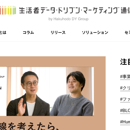
とは
コラム
リリース
ソリューション
セ
注
#事
#ク
#フ
#BL
#Hum