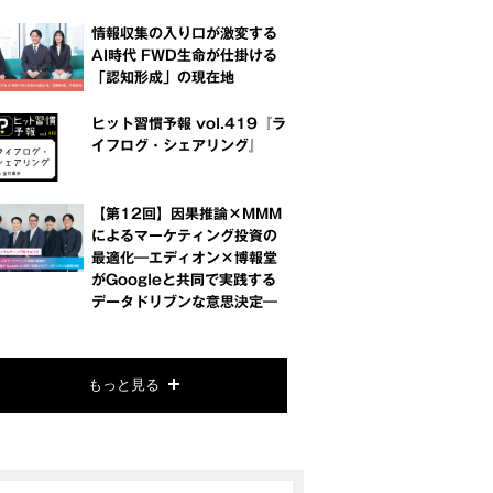
情報収集の入り口が激変する
AI時代 FWD生命が仕掛ける
「認知形成」の現在地
ヒット習慣予報 vol.419『ラ
イフログ・シェアリング』
【第12回】因果推論×MMM
によるマーケティング投資の
最適化―エディオン×博報堂
がGoogleと共同で実践する
データドリブンな意思決定―
もっと見る