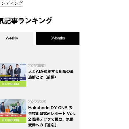
ランディング
気記事ランキング
Weekly
3Months
2026/06/01
人とAIが並走する組織の最
適解とは（前編）
2026/05/25
Hakuhodo DY ONE 広
告技術研究所レポート Vol.
2 酷暑テックで挑む、気候
変動への「適応」