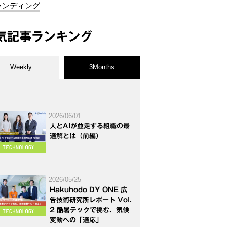
ランディング
気記事ランキング
Weekly
3Months
2026/06/01
人とAIが並走する組織の最
適解とは（前編）
2026/05/25
Hakuhodo DY ONE 広
告技術研究所レポート Vol.
2 酷暑テックで挑む、気候
変動への「適応」