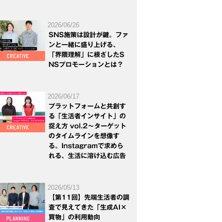
2026/06/26
SNS施策は設計が鍵。ファ
ンと一緒に盛り上げる、
「界隈理解」に根ざしたS
NSプロモーションとは？
2026/06/17
プラットフォームと共創す
る「生活者インサイト」の
捉え方 vol.2～ターゲット
のタイムラインを想像す
る。Instagramで求めら
れる、生活に溶け込む広告
2026/05/13
【第11回】先端生活者の調
査で見えてきた「生成AI×
買物」の利用動向