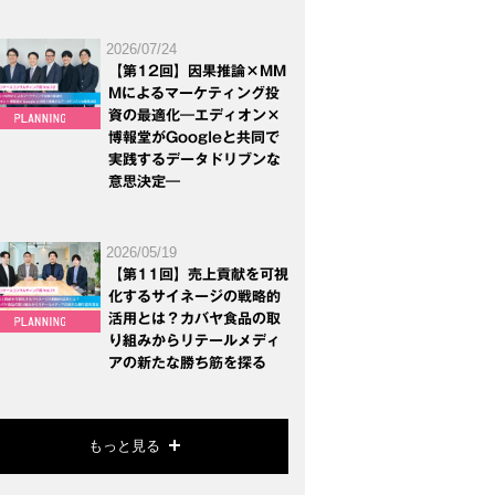
2026/07/24
【第12回】因果推論×MM
Mによるマーケティング投
資の最適化―エディオン×
博報堂がGoogleと共同で
実践するデータドリブンな
意思決定―
2026/05/19
【第11回】売上貢献を可視
化するサイネージの戦略的
活用とは？カバヤ食品の取
り組みからリテールメディ
アの新たな勝ち筋を探る
もっと見る