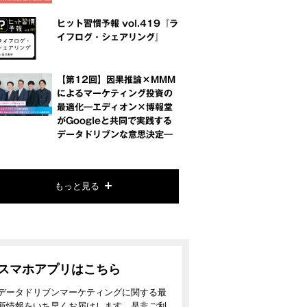
ヒット習慣予報 vol.419『ラ
イフログ・シェアリング』
【第12回】因果推論×MMM
によるマーケティング投資の
最適化―エディオン×博報堂
がGoogleと共同で実践する
データドリブンな意思決定―
もっと見る
スマホアプリはこちら
データドリブンマーケティングに関する最
新情報をいち早くお届けします。是非ご利