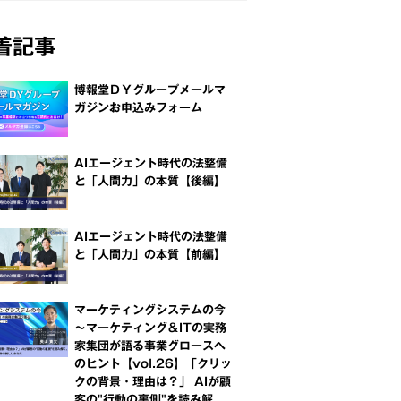
着記事
博報堂ＤＹグループメールマ
ガジンお申込みフォーム
AIエージェント時代の法整備
と「人間力」の本質【後編】
AIエージェント時代の法整備
と「人間力」の本質【前編】
マーケティングシステムの今
～マーケティング＆ITの実務
家集団が語る事業グロースへ
のヒント【vol.26】「クリッ
クの背景・理由は？」 AIが顧
客の"行動の裏側"を読み解