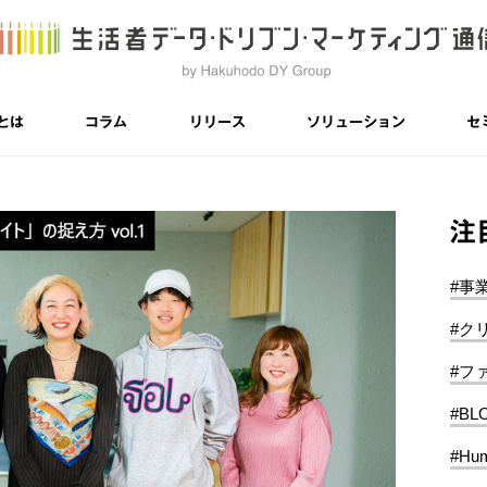
とは
コラム
リリース
ソリューション
セ
注
#事
#ク
#フ
#BL
#Hum