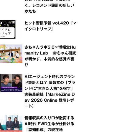
く、レコメンド設計の新しい
かたち
ヒット習慣予報 vol.420『マ
イクロトリップ』
赤ちゃんラボ5.0×博報堂Hu
manity Lab 赤ちゃん研究
が明かす、本質的な感覚の喜
び
AIエージェント時代のブラン
ド設計とは？ 博報堂の「ブラ
ンドに“生きた人格”を宿す」
実装最前線【MarkeZine D
ay 2026 Online 登壇レポ
ート】
情報収集の入り口が激変する
AI時代 FWD生命が仕掛ける
「認知形成」の現在地