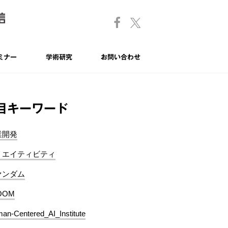
ミナー
学術研究
お問い合わせ
目キーワード
業開発
リエイティビティ
ァンダム
OOM
an-Centered_AI_Institute