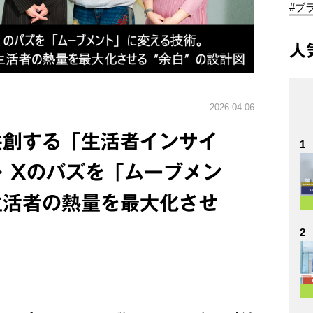
#ブ
人
2026.04.06
共創する「生活者インサイ
1
1～ Xのバズを「ムーブメン
生活者の熱量を最大化させ
2