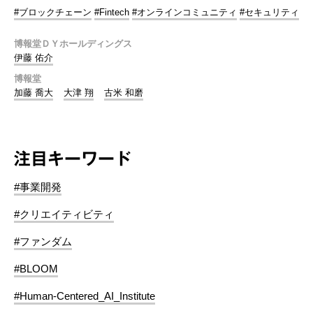
#ブロックチェーン
#Fintech
#オンラインコミュニティ
#セキュリティ
博報堂ＤＹホールディングス
伊藤 佑介
博報堂
加藤 喬大
大津 翔
古米 和磨
注目キーワード
#事業開発
#クリエイティビティ
#ファンダム
#BLOOM
#Human-Centered_AI_Institute