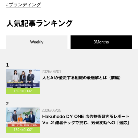
#ブランディング
人気記事ランキング
Weekly
3Months
1
2026/06/01
人とAIが並走する組織の最適解とは（前編）
2
2026/05/25
Hakuhodo DY ONE 広告技術研究所レポート
Vol.2 酷暑テックで挑む、気候変動への「適応」