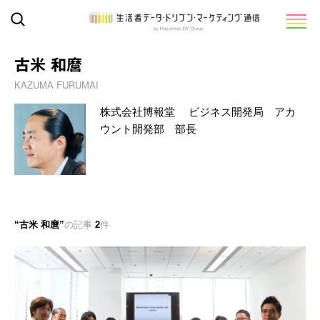
古米 和麿
KAZUMA FURUMAI
株式会社博報堂 ビジネス開発局 アカ
ウント開発部 部長
古米 和麿
の記事
2
件