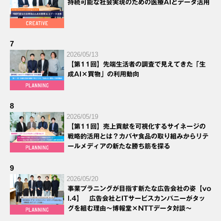
持続可能な社会実現のための医療AIとデータ活用
7
2026/05/13
【第11回】先端生活者の調査で見えてきた「生
成AI×買物」の利用動向
8
2026/05/19
【第11回】売上貢献を可視化するサイネージの
戦略的活用とは？カバヤ食品の取り組みからリテ
ールメディアの新たな勝ち筋を探る
9
2026/05/20
事業プラニングが目指す新たな広告会社の姿【vo
l.4】 広告会社とITサービスカンパニーがタッ
グを組む理由～博報堂×NTTデータ対談～