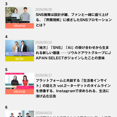
3
2026/06/26
SNS施策は設計が鍵。ファンと一緒に盛り上げ
る、「界隈理解」に根ざしたSNSプロモーション
とは？
4
2026/05/22
「地方」「SNS」「AI」の掛け合わせから生ま
れる新しい価値 ──ソウルドアウトグループにJ
APAN SELECTがジョインしたことの意味
5
2026/06/17
プラットフォームと共創する「生活者インサイ
ト」の捉え方 vol.2～ターゲットのタイムライン
を想像する。Instagramで求められる、生活に
溶け込む広告
6
2026/04/24