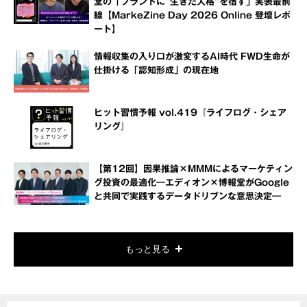
堂の「ブランドに“生きた人格”を宿す」実装最前
線【MarkeZine Day 2026 Online 登壇レポ
ート】
情報収集の入り口が激変するAI時代 FWD生命が
仕掛ける「認知形成」の現在地
ヒット習慣予報 vol.419『ライフログ・シェア
リング』
【第12回】因果推論×MMMによるマーケティン
グ投資の最適化―エディオン×博報堂がGoogle
と共同で実践するデータドリブンな意思決定―
もっと見る