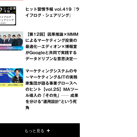
ヒット習慣予報 vol.419『ラ
イフログ・シェアリング』
【第12回】因果推論×MMM
によるマーケティング投資の
最適化―エディオン×博報堂
がGoogleと共同で実践する
データドリブンな意思決定―
マーケティングシステムの今
～マーケティング＆ITの実務
家集団が語る事業グロースへ
のヒント【vol.25】MAツー
ル導入の「その先」── 成果
を分ける"運用設計"という死
角
もっと見る