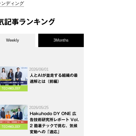
ランディング
気記事ランキング
Weekly
3Months
2026/06/01
人とAIが並走する組織の最
適解とは（前編）
2026/05/25
Hakuhodo DY ONE 広
告技術研究所レポート Vol.
2 酷暑テックで挑む、気候
変動への「適応」