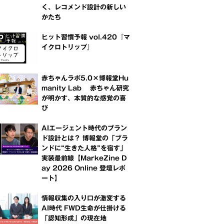
く、レコメンド設計の新しい
かたち
ヒット習慣予報 vol.420『マ
イクロトリップ』
赤ちゃんラボ5.0×博報堂Hu
manity Lab 赤ちゃん研究
が明かす、本質的な感覚の喜
び
AIエージェント時代のブラン
ド設計とは？ 博報堂の「ブラ
ンドに“生きた人格”を宿す」
実装最前線【MarkeZine D
ay 2026 Online 登壇レポ
ート】
情報収集の入り口が激変する
AI時代 FWD生命が仕掛ける
「認知形成」の現在地