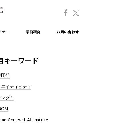
ミナー
学術研究
お問い合わせ
目キーワード
業開発
リエイティビティ
ァンダム
OOM
an-Centered_AI_Institute