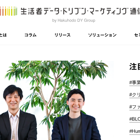
とは
コラム
リリース
ソリューション
セ
注
#事
#ク
#フ
#BL
#Hum