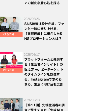
アの新たな勝ち筋を探る
2026/06/26
SNS施策は設計が鍵。ファ
ンと一緒に盛り上げる、
「界隈理解」に根ざしたS
NSプロモーションとは？
2026/06/17
プラットフォームと共創す
る「生活者インサイト」の
捉え方 vol.2～ターゲット
のタイムラインを想像す
る。Instagramで求めら
れる、生活に溶け込む広告
2026/05/13
【第11回】先端生活者の調
査で見えてきた「生成AI×