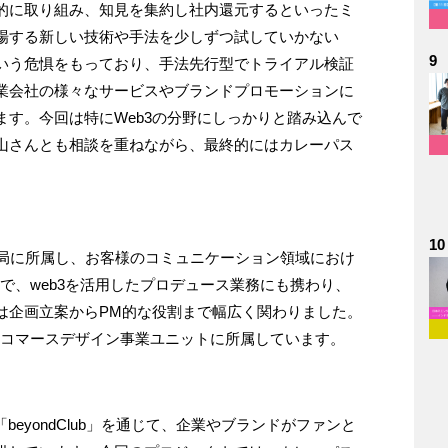
的に取り組み、知見を集約し社内還元するといったミ
場する新しい技術や手法を少しずつ試していかない
9
いう危惧をもっており、手法先行型でトライアル検証
業会社の様々なサービスやブランドプロモーションに
す。今回は特にWeb3の分野にしっかりと踏み込んで
山さんとも相談を重ねながら、最終的にはカレーパス
10
ース局に所属し、お客様のコミュニケーション領域におけ
で、web3を活用したプロデュース業務にも携わり、
は企画立案からPM的な役割まで幅広く関わりました。
、コマースデザイン事業ユニットに所属しています。
beyondClub」を通じて、企業やブランドがファンと