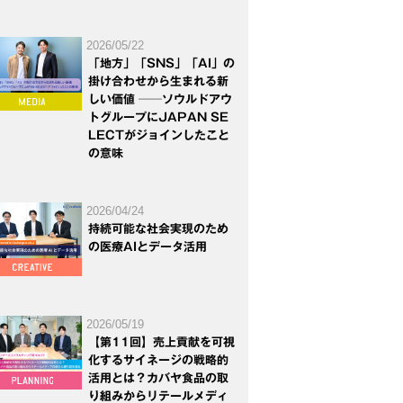
2026/05/22
「地方」「SNS」「AI」の
掛け合わせから生まれる新
しい価値 ──ソウルドアウ
トグループにJAPAN SE
LECTがジョインしたこと
の意味
2026/04/24
持続可能な社会実現のため
の医療AIとデータ活用
2026/05/19
【第11回】売上貢献を可視
化するサイネージの戦略的
活用とは？カバヤ食品の取
り組みからリテールメディ