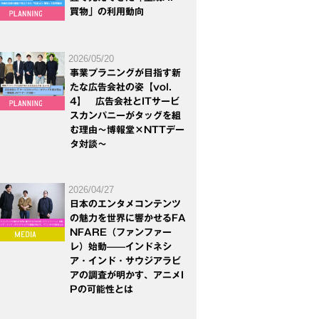
買物」の利用動向
2026/05/20
事業プラニングが目指す新
たな広告会社の姿【vol.
4】 広告会社とITサービ
スカンパニーがタッグを組
む理由～博報堂×NTTデー
タ対談～
2026/04/27
日本のエンタメコンテンツ
の魅力を世界に響かせるFA
NFARE（ファンファー
レ）始動——インドネシ
ア・インド・サウジアラビ
アの調査が明かす、アニメI
Pの可能性とは