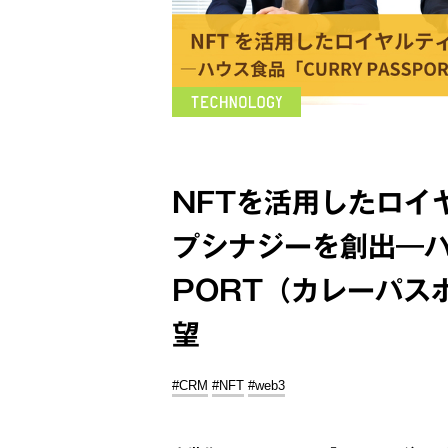
NFTを活用したロイ
プシナジーを創出―ハ
PORT（カレーパス
望
#CRM
#NFT
#web3