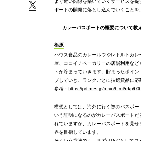
より近い関係を築いていくサービスを提
ポートの開発に落とし込んでいくことを
── カレーパスポートの概要について教
栃原
ハウス食品のカレールウやレトルトカレー
屋、ココイチベーカリーの店舗利用など
トが貯まっていきます。貯まったポイン
プしていき、ランクごとに抽選賞品に応
参考：
https://prtimes.jp/main/html/rd/p/
構想としては、海外に行く際のパスポー
いう証明になるのがカレーパスポートだ
れていますが、カレーパスポートを見せ
界を目指しています。
そういう意味でも、まずはPoCとして