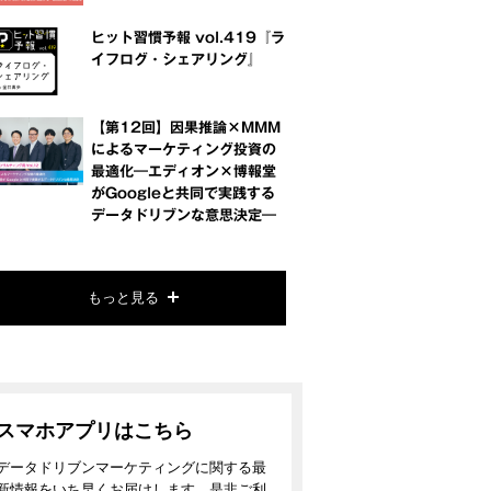
ヒット習慣予報 vol.419『ラ
イフログ・シェアリング』
【第12回】因果推論×MMM
によるマーケティング投資の
最適化―エディオン×博報堂
がGoogleと共同で実践する
データドリブンな意思決定―
もっと見る
スマホアプリはこちら
データドリブンマーケティングに関する最
新情報をいち早くお届けします。是非ご利