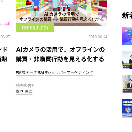
新
.06.27
2019.06.14
ンド
AIカメラの活用で、オフラインの
画期
購買・非購買行動を見える化する
#購買データ
#AI
#ショッパーマーケティング
読売広告社
塩見 淳二