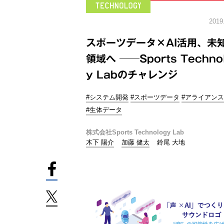
2019
スポーツデータ×AI活用、未
領域へ ──Sports Techno
y Labのチャレンジ
#システム開発
#スポーツデータ
#アライアンス
#生体データ
株式会社Sports Technology Lab
木下 陽介
加藤 健太
鈴尾 大地