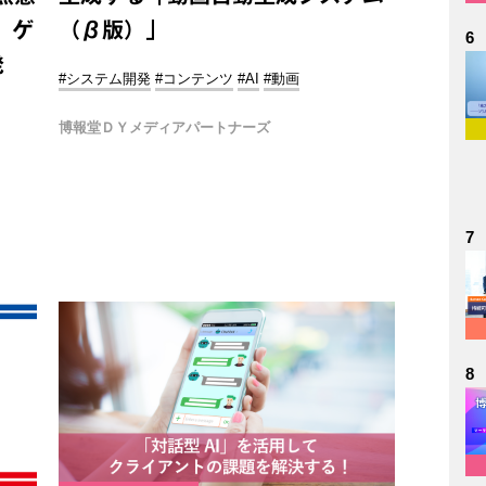
 ゲ
（β版）」
6
発
#システム開発
#コンテンツ
#AI
#動画
博報堂ＤＹメディアパートナーズ
7
8