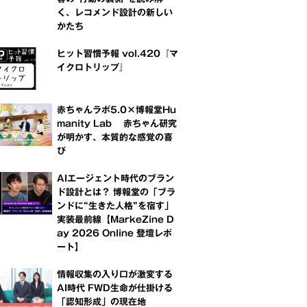
く、レコメンド設計の新しい
かたち
ヒット習慣予報 vol.420『マ
イクロトリップ』
赤ちゃんラボ5.0×博報堂Hu
manity Lab 赤ちゃん研究
が明かす、本質的な感覚の喜
び
AIエージェント時代のブラン
ド設計とは？ 博報堂の「ブラ
ンドに“生きた人格”を宿す」
実装最前線【MarkeZine D
ay 2026 Online 登壇レポ
ート】
情報収集の入り口が激変する
AI時代 FWD生命が仕掛ける
「認知形成」の現在地