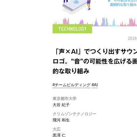
2019
「声×AI」でつくり出すサウ
ロゴ。“音”の可能性を広げる
的な取り組み
#チームビルディング
#AI
東京都市大学
大谷 紀子
クリムゾンテクノロジー
飛河 和生
大広
黒澤 仁