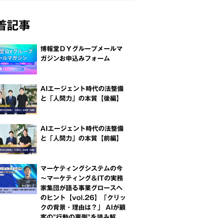
着記事
博報堂ＤＹグループメールマ
ガジンお申込みフォーム
AIエージェント時代の法整備
と「人間力」の本質【後編】
AIエージェント時代の法整備
と「人間力」の本質【前編】
マーケティングシステムの今
～マーケティング＆ITの実務
家集団が語る事業グロースへ
のヒント【vol.26】「クリッ
クの背景・理由は？」 AIが顧
客の"行動の裏側"を読み解