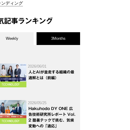
ランディング
気記事ランキング
Weekly
3Months
2026/06/01
人とAIが並走する組織の最
適解とは（前編）
2026/05/25
Hakuhodo DY ONE 広
告技術研究所レポート Vol.
2 酷暑テックで挑む、気候
変動への「適応」