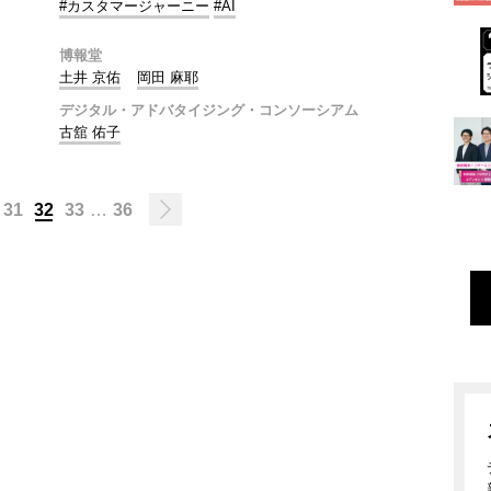
#カスタマージャーニー
#AI
博報堂
土井 京佑
岡田 麻耶
デジタル・アドバタイジング・コンソーシアム
古舘 佑子
31
32
33
…
36