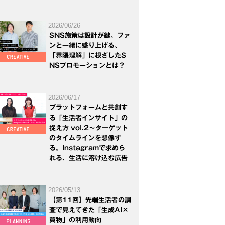
2026/06/26
SNS施策は設計が鍵。ファ
ンと一緒に盛り上げる、
「界隈理解」に根ざしたS
NSプロモーションとは？
2026/06/17
プラットフォームと共創す
る「生活者インサイト」の
捉え方 vol.2～ターゲット
のタイムラインを想像す
る。Instagramで求めら
れる、生活に溶け込む広告
2026/05/13
【第11回】先端生活者の調
査で見えてきた「生成AI×
買物」の利用動向