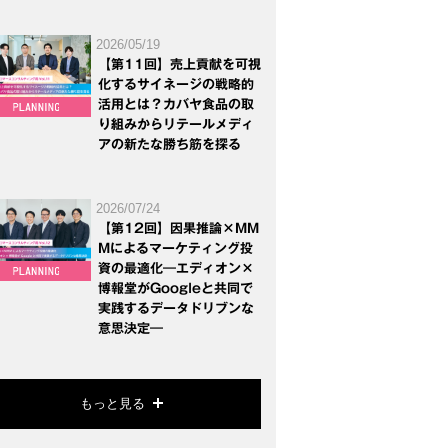
2026/05/19
【第11回】売上貢献を可視
化するサイネージの戦略的
活用とは？カバヤ食品の取
り組みからリテールメディ
アの新たな勝ち筋を探る
2026/07/24
【第12回】因果推論×MM
Mによるマーケティング投
資の最適化―エディオン×
博報堂がGoogleと共同で
実践するデータドリブンな
意思決定―
もっと見る