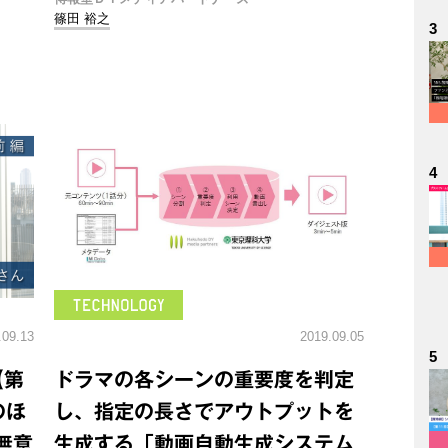
篠田 裕之
3
4
.09.13
2019.09.05
5
【第
ドラマの各シーンの重要度を判定
のほ
し、指定の長さでアウトプットを
無意
生成する「動画自動生成システム