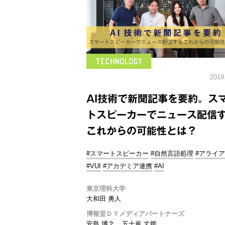
2019
AI技術で新聞記事を要約。ス
トスピーカーでニュース配信
これからの可能性とは？
#スマートスピーカー
#自然言語処理
#アライ
#VUI
#アカデミア連携
#AI
東京理科大学
大和田 勇人
博報堂ＤＹメディアパートナーズ
安島 博之
五十嵐 丈鑑