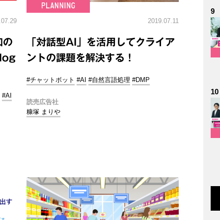
9
.07.29
2019.07.11
知の
「対話型AI」を活用してクライア
log
ントの課題を解決する！
#チャットボット
#AI
#自然言語処理
#DMP
10
#AI
読売広告社
糠塚 まりや