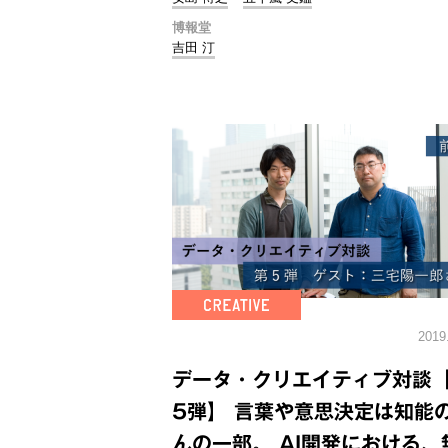
博報堂
吉田 汀
2019
データ・クリエイティブ対談
5弾】 言葉や意思決定は知能
んの一部。 AI開発における、