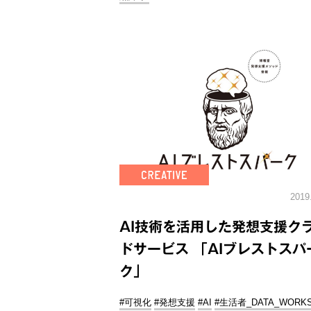
2019
AI技術を活用した発想支援ク
ドサービス 「AIブレストスパ
ク」
#可視化
#発想支援
#AI
#生活者_DATA_WORK