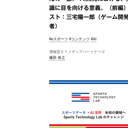
識に目を向ける意義。（前編）
スト：三宅陽一郎（ゲーム開
者）
#eスポーツ
#コンテンツ
#AI
博報堂ＤＹメディアパートナーズ
篠田 裕之