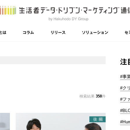
とは
コラム
リリース
ソリューション
セ
注
#事
#ク
検索結果
358
件
#フ
#BL
#Hum