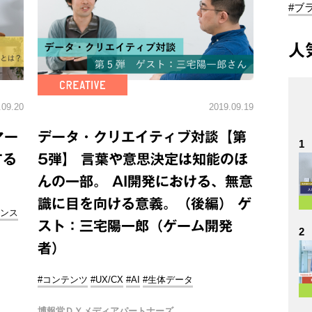
#ブ
人
.09.20
2019.09.19
マー
データ・クリエイティブ対談【第
1
する
5弾】 言葉や意思決定は知能のほ
んの一部。 AI開発における、無意
識に目を向ける意義。（後編） ゲ
アンス
スト：三宅陽一郎（ゲーム開発
2
者）
#コンテンツ
#UX/CX
#AI
#生体データ
博報堂ＤＹメディアパートナーズ