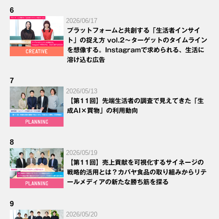
6
2026/06/17
プラットフォームと共創する「生活者インサイ
ト」の捉え方 vol.2～ターゲットのタイムライン
を想像する。Instagramで求められる、生活に
溶け込む広告
7
2026/05/13
【第11回】先端生活者の調査で見えてきた「生
成AI×買物」の利用動向
8
2026/05/19
【第11回】売上貢献を可視化するサイネージの
戦略的活用とは？カバヤ食品の取り組みからリテ
ールメディアの新たな勝ち筋を探る
9
2026/05/20