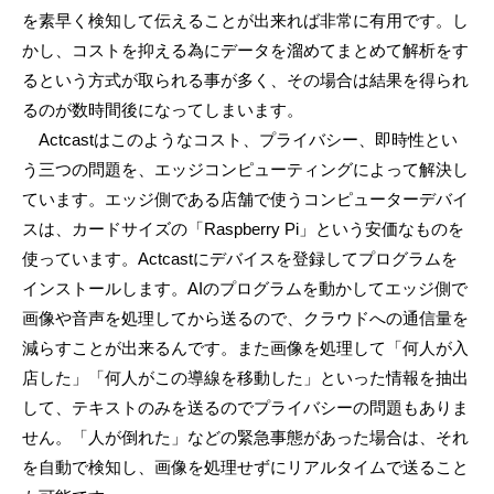
を素早く検知して伝えることが出来れば非常に有用です。し
かし、コストを抑える為にデータを溜めてまとめて解析をす
るという方式が取られる事が多く、その場合は結果を得られ
るのが数時間後になってしまいます。
Actcastはこのようなコスト、プライバシー、即時性とい
う三つの問題を、エッジコンピューティングによって解決し
ています。エッジ側である店舗で使うコンピューターデバイ
スは、カードサイズの「Raspberry Pi」という安価なものを
使っています。Actcastにデバイスを登録してプログラムを
インストールします。AIのプログラムを動かしてエッジ側で
画像や音声を処理してから送るので、クラウドへの通信量を
減らすことが出来るんです。また画像を処理して「何人が入
店した」「何人がこの導線を移動した」といった情報を抽出
して、テキストのみを送るのでプライバシーの問題もありま
せん。「人が倒れた」などの緊急事態があった場合は、それ
を自動で検知し、画像を処理せずにリアルタイムで送ること