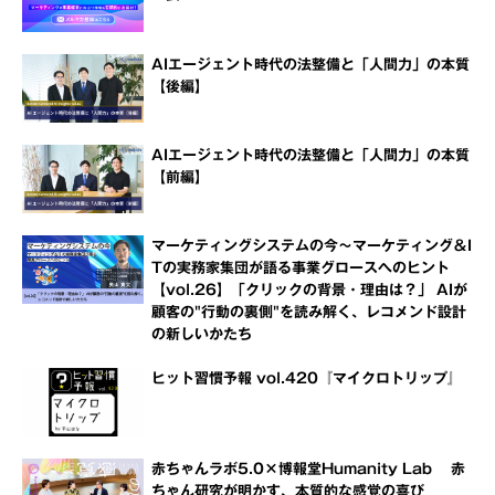
AIエージェント時代の法整備と「人間力」の本質
【後編】
AIエージェント時代の法整備と「人間力」の本質
【前編】
マーケティングシステムの今～マーケティング＆I
Tの実務家集団が語る事業グロースへのヒント
【vol.26】「クリックの背景・理由は？」 AIが
顧客の"行動の裏側"を読み解く、レコメンド設計
の新しいかたち
ヒット習慣予報 vol.420『マイクロトリップ』
赤ちゃんラボ5.0×博報堂Humanity Lab 赤
ちゃん研究が明かす、本質的な感覚の喜び