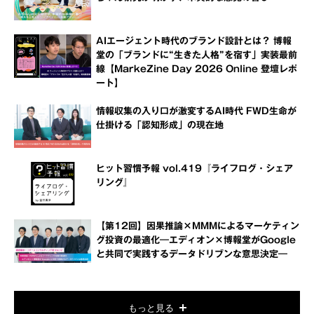
AIエージェント時代のブランド設計とは？ 博報
堂の「ブランドに“生きた人格”を宿す」実装最前
線【MarkeZine Day 2026 Online 登壇レポ
ート】
情報収集の入り口が激変するAI時代 FWD生命が
仕掛ける「認知形成」の現在地
ヒット習慣予報 vol.419『ライフログ・シェア
リング』
【第12回】因果推論×MMMによるマーケティン
グ投資の最適化―エディオン×博報堂がGoogle
と共同で実践するデータドリブンな意思決定―
もっと見る