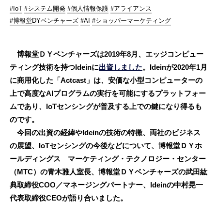
#IoT
#システム開発
#個人情報保護
#アライアンス
#博報堂DYベンチャーズ
#AI
#ショッパーマーケティング
博報堂ＤＹベンチャーズは2019年8月、エッジコンピュー
ティング技術を持つIdeinに
出資しました
。Ideinが2020年1月
に商用化した「Actcast」は、安価な小型コンピューターの
上で高度なAIプログラムの実行を可能にするプラットフォー
ムであり、IoTセンシングが普及する上での鍵になり得るも
のです。
今回の出資の経緯やIdeinの技術の特徴、両社のビジネス
の展望、IoTセンシングの今後などについて、博報堂ＤＹホ
ールディングス マーケティング・テクノロジー・センター
（MTC）の青木雅人室長、博報堂ＤＹベンチャーズの武田紘
典取締役COO／マネージングパートナー、Ideinの中村晃一
代表取締役CEOが語り合いました。