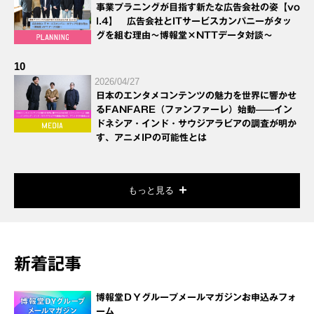
事業プラニングが目指す新たな広告会社の姿【vo
l.4】 広告会社とITサービスカンパニーがタッ
グを組む理由～博報堂×NTTデータ対談～
10
2026/04/27
日本のエンタメコンテンツの魅力を世界に響かせ
るFANFARE（ファンファーレ）始動——イン
ドネシア・インド・サウジアラビアの調査が明か
す、アニメIPの可能性とは
もっと見る
新着記事
博報堂ＤＹグループメールマガジンお申込みフォ
ーム