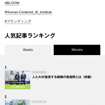
#BLOOM
#Human-Centered_AI_Institute
#ブランディング
人気記事ランキング
Weekly
3Months
1
2026/06/01
人とAIが並走する組織の最適解とは（前編）
2
2026/05/25