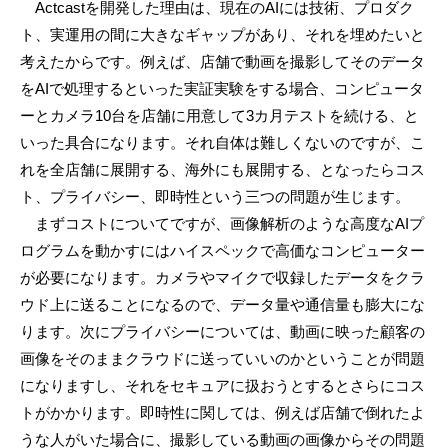
Actcastを開発した理由は、現在のAIには技術、プロダク
ト、実運用の間に大きなギャップがあり、それを埋めたいと
考えたからです。例えば、店舗で動画を撮影してそのデータ
をAIで処理するといった実証実験をする場合、コンピュータ
ーとカメラ10台を店舗に用意して3カ月テストを続ける、と
いった具合になります。それ自体は難しくないのですが、こ
れを全店舗に展開する、海外にも展開する、となったらコス
ト、プライバシー、即時性という三つの問題が生じます。
まずコストについてですが、画像解析のような高度なAIプ
ログラムを動かすにはハイスペックで高価なコンピューター
が必要になります。カメラやマイクで収録したデータをクラ
ウド上に送ることになるので、データ量や通信量も膨大にな
ります。次にプライバシーについては、動画に映った顧客の
画像をそのままクラウドに送っていいのかということが問題
になりますし、それをセキュアに扱おうとするとさらにコス
トがかかります。即時性に関しては、例えば店舗で倒れたよ
うな人がいた場合に、撮影している動画の画像からその問題