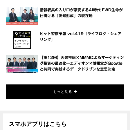
情報収集の入り口が激変するAI時代 FWD生命が
仕掛ける「認知形成」の現在地
ヒット習慣予報 vol.419『ライフログ・シェア
リング』
【第12回】因果推論×MMMによるマーケティン
グ投資の最適化―エディオン×博報堂がGoogle
と共同で実践するデータドリブンな意思決定―
もっと見る
スマホアプリはこちら