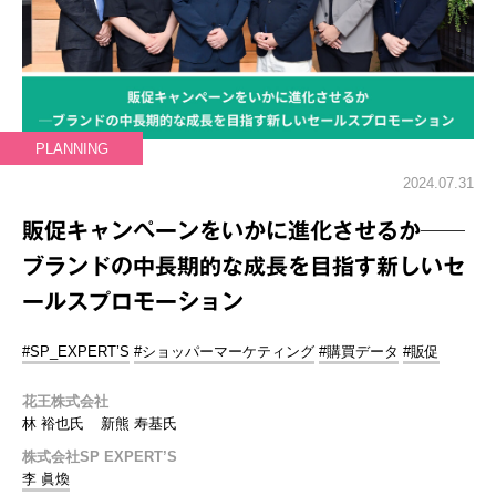
PLANNING
2024.07.31
販促キャンペーンをいかに進化させるか──
ブランドの中長期的な成長を目指す新しいセ
ールスプロモーション
#SP_EXPERT’S
#ショッパーマーケティング
#購買データ
#販促
花王株式会社
林 裕也氏
新熊 寿基氏
株式会社SP EXPERT’S
李 眞煥