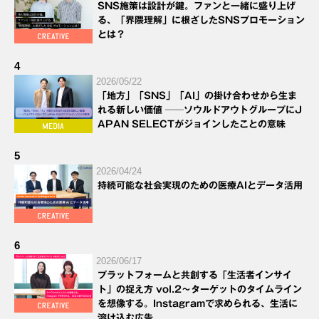
SNS施策は設計が鍵。ファンと一緒に盛り上げ
る、「界隈理解」に根ざしたSNSプロモーション
とは？
4
2026/05/22
「地方」「SNS」「AI」の掛け合わせから生ま
れる新しい価値 ──ソウルドアウトグループにJ
APAN SELECTがジョインしたことの意味
5
2026/04/24
持続可能な社会実現のための医療AIとデータ活用
6
2026/06/17
プラットフォームと共創する「生活者インサイ
ト」の捉え方 vol.2～ターゲットのタイムライン
を想像する。Instagramで求められる、生活に
溶け込む広告