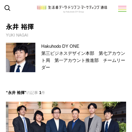
永井 裕揮
YUKI NAGAI
Hakuhodo DY ONE
第三ビジネスデザイン本部 第七アカウン
ト局 第一アカウント推進部 チームリー
ダー
永井 裕揮
の記事
1
件