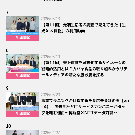
7
2026/05/13
【第11回】先端生活者の調査で見えてきた「生
成AI×買物」の利用動向
8
2026/05/19
【第11回】売上貢献を可視化するサイネージの
戦略的活用とは？カバヤ食品の取り組みからリテ
ールメディアの新たな勝ち筋を探る
9
2026/05/20
事業プラニングが目指す新たな広告会社の姿【vo
l.4】 広告会社とITサービスカンパニーがタッ
グを組む理由～博報堂×NTTデータ対談～
10
2026/04/27