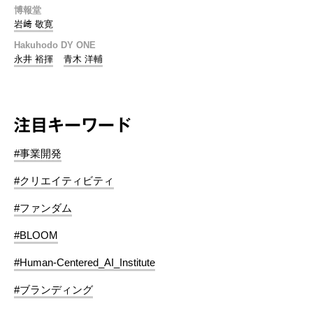
博報堂
岩﨑 敬寛
Hakuhodo DY ONE
永井 裕揮
青木 洋輔
注目キーワード
#事業開発
#クリエイティビティ
#ファンダム
#BLOOM
#Human-Centered_AI_Institute
#ブランディング