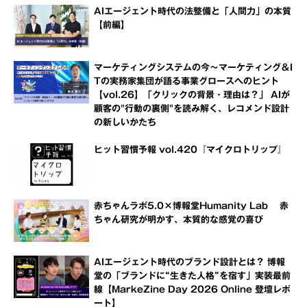
AIエージェント時代の法整備と「人間力」の本質
【前編】
マーケティングシステムの今～マーケティング＆I
Tの実務家集団が語る事業グロースへのヒント
【vol.26】「クリックの背景・理由は？」 AIが
顧客の"行動の裏側"を読み解く、レコメンド設計
の新しいかたち
ヒット習慣予報 vol.420『マイクロトリップ』
赤ちゃんラボ5.0×博報堂Humanity Lab 赤
ちゃん研究が明かす、本質的な感覚の喜び
AIエージェント時代のブランド設計とは？ 博報
堂の「ブランドに“生きた人格”を宿す」実装最前
線【MarkeZine Day 2026 Online 登壇レポ
ート】