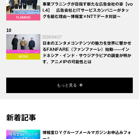
事業プラニングが目指す新たな広告会社の姿【vo
l.4】 広告会社とITサービスカンパニーがタッ
グを組む理由～博報堂×NTTデータ対談～
10
2026/04/27
日本のエンタメコンテンツの魅力を世界に響かせ
るFANFARE（ファンファーレ）始動——イン
ドネシア・インド・サウジアラビアの調査が明か
す、アニメIPの可能性とは
もっと見る
新着記事
博報堂ＤＹグループメールマガジンお申込みフォ
ーム