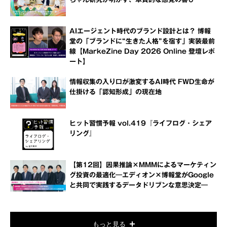
AIエージェント時代のブランド設計とは？ 博報
堂の「ブランドに“生きた人格”を宿す」実装最前
線【MarkeZine Day 2026 Online 登壇レポ
ート】
情報収集の入り口が激変するAI時代 FWD生命が
仕掛ける「認知形成」の現在地
ヒット習慣予報 vol.419『ライフログ・シェア
リング』
【第12回】因果推論×MMMによるマーケティン
グ投資の最適化―エディオン×博報堂がGoogle
と共同で実践するデータドリブンな意思決定―
もっと見る