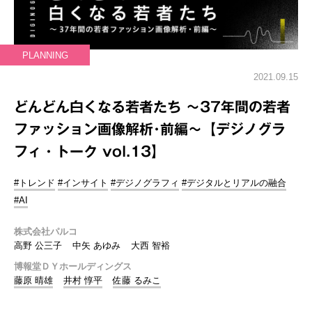
PLANNING
2021.09.15
どんどん白くなる若者たち ～37年間の若者
ファッション画像解析･前編～【デジノグラ
フィ・トーク vol.13】
#トレンド
#インサイト
#デジノグラフィ
#デジタルとリアルの融合
#AI
株式会社パルコ
高野 公三子
中矢 あゆみ
大西 智裕
博報堂ＤＹホールディングス
藤原 晴雄
井村 惇平
佐藤 るみこ