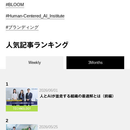
#BLOOM
#Human-Centered_AI_Institute
#ブランディング
人気記事ランキング
Weekly
3Months
1
2026/06/01
人とAIが並走する組織の最適解とは（前編）
2
2026/05/25