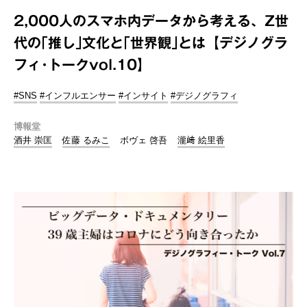
2,000人のスマホ内データから考える、Z世
代の｢推し｣文化と｢世界観｣とは【デジノグラ
フィ･トークvol.10】
#SNS
#インフルエンサー
#インサイト
#デジノグラフィ
博報堂
酒井 崇匡
佐藤 るみこ
ボヴェ 啓吾
瀧﨑 絵里香