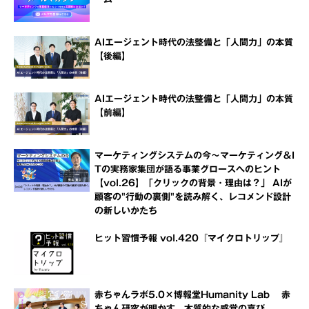
AIエージェント時代の法整備と「人間力」の本質
【後編】
AIエージェント時代の法整備と「人間力」の本質
【前編】
マーケティングシステムの今～マーケティング＆I
Tの実務家集団が語る事業グロースへのヒント
【vol.26】「クリックの背景・理由は？」 AIが
顧客の"行動の裏側"を読み解く、レコメンド設計
の新しいかたち
ヒット習慣予報 vol.420『マイクロトリップ』
赤ちゃんラボ5.0×博報堂Humanity Lab 赤
ちゃん研究が明かす、本質的な感覚の喜び