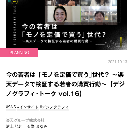
PLANNING
2021.10.13
今の若者は「モノを定価で買う｣世代？ ～楽
天データで検証する若者の購買行動～【デジ
ノグラフィ･トーク vol.16】
#SNS
#インサイト
#デジノグラフィ
楽天グループ株式会社
溝上 弘起
石野 まなみ