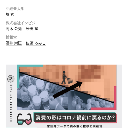
亜細亜大学
堀 玄
株式会社インビジ
高木 公知
米田 望
博報堂
酒井 崇匡
佐藤 るみこ