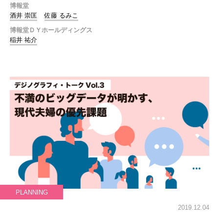
博報堂
酒井 崇匡
佐藤 るみこ
博報堂ＤＹホールディングス
稲井 祐介
PLANNING
2019.12.04