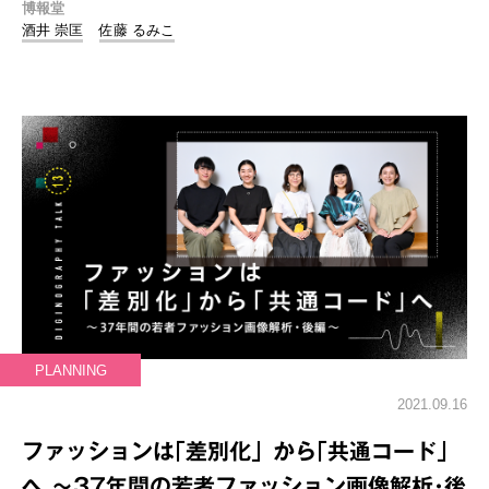
博報堂
酒井 崇匡
佐藤 るみこ
PLANNING
2021.09.16
ファッションは｢差別化」から｢共通コード」
へ ～37年間の若者ファッション画像解析･後