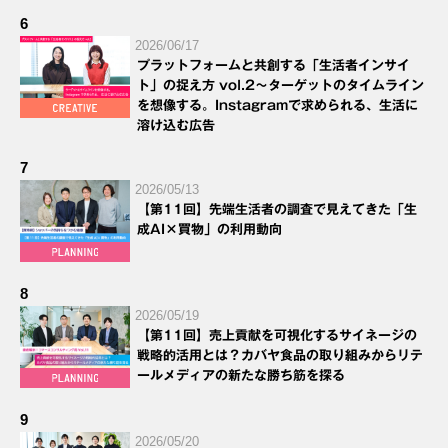
6
2026/06/17
プラットフォームと共創する「生活者インサイ
ト」の捉え方 vol.2～ターゲットのタイムライン
を想像する。Instagramで求められる、生活に
溶け込む広告
7
2026/05/13
【第11回】先端生活者の調査で見えてきた「生
成AI×買物」の利用動向
8
2026/05/19
【第11回】売上貢献を可視化するサイネージの
戦略的活用とは？カバヤ食品の取り組みからリテ
ールメディアの新たな勝ち筋を探る
9
2026/05/20