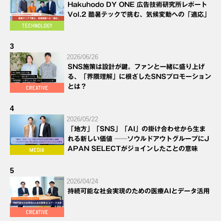
Hakuhodo DY ONE 広告技術研究所レポート
Vol.2 酷暑テックで挑む、気候変動への「適応」
3
2026/06/26
SNS施策は設計が鍵。ファンと一緒に盛り上げ
る、「界隈理解」に根ざしたSNSプロモーション
とは？
4
2026/05/22
「地方」「SNS」「AI」の掛け合わせから生ま
れる新しい価値 ──ソウルドアウトグループにJ
APAN SELECTがジョインしたことの意味
5
2026/04/24
持続可能な社会実現のための医療AIとデータ活用