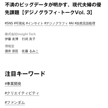
不満のビッグデータが明かす、現代夫婦の優
先課題【デジノグラフィ･トークVol. 3】
#SNS
#可視化
#インサイト
#デジノグラフィ
#AI
#自然言語処理
株式会社Insight Tech
伊藤 友博
行武 良子
博報堂
酒井 崇匡
佐藤 るみこ
注目キーワード
#事業開発
#クリエイティビティ
#ファンダム