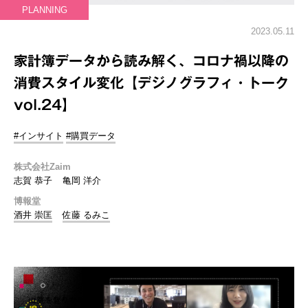
PLANNING
2023.05.11
家計簿データから読み解く、コロナ禍以降の
消費スタイル変化【デジノグラフィ・トーク
vol.24】
#インサイト
#購買データ
株式会社Zaim
志賀 恭子
亀岡 洋介
博報堂
酒井 崇匡
佐藤 るみこ