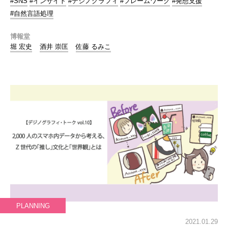
#SNS
#インサイト
#デジノグラフィ
#フレームワーク
#発想支援
#自然言語処理
博報堂
堀 宏史
酒井 崇匡
佐藤 るみこ
PLANNING
2021.01.29