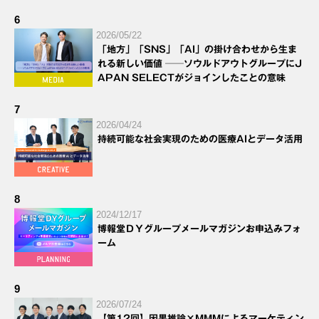
6
2026/05/22
「地方」「SNS」「AI」の掛け合わせから生ま
れる新しい価値 ──ソウルドアウトグループにJ
APAN SELECTがジョインしたことの意味
7
2026/04/24
持続可能な社会実現のための医療AIとデータ活用
8
2024/12/17
博報堂ＤＹグループメールマガジンお申込みフォ
ーム
9
2026/07/24
【第12回】因果推論×MMMによるマーケティン