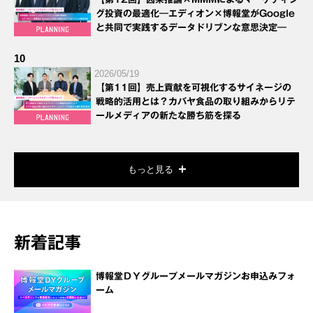
グ投資の最適化―エディオン×博報堂がGoogle
と共同で実践するデータドリブンな意思決定―
10
2026/05/19
【第11回】売上貢献を可視化するサイネージの
戦略的活用とは？カバヤ食品の取り組みからリテ
ールメディアの新たな勝ち筋を探る
もっと見る
新着記事
博報堂ＤＹグループメールマガジンお申込みフォ
ーム