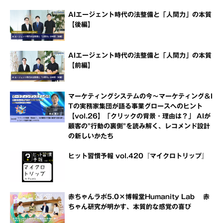
AIエージェント時代の法整備と「人間力」の本質
【後編】
AIエージェント時代の法整備と「人間力」の本質
【前編】
マーケティングシステムの今～マーケティング＆I
Tの実務家集団が語る事業グロースへのヒント
【vol.26】「クリックの背景・理由は？」 AIが
顧客の"行動の裏側"を読み解く、レコメンド設計
の新しいかたち
ヒット習慣予報 vol.420『マイクロトリップ』
赤ちゃんラボ5.0×博報堂Humanity Lab 赤
ちゃん研究が明かす、本質的な感覚の喜び