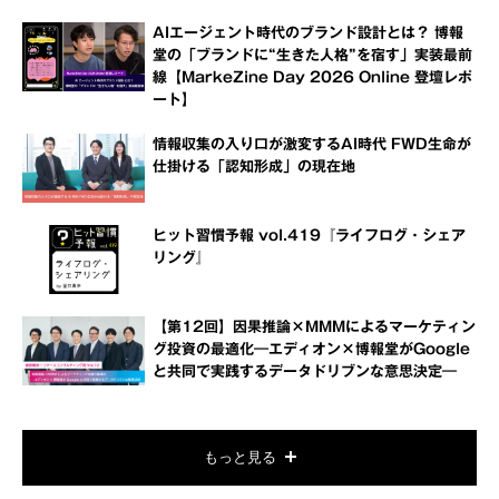
AIエージェント時代のブランド設計とは？ 博報
堂の「ブランドに“生きた人格”を宿す」実装最前
線【MarkeZine Day 2026 Online 登壇レポ
ート】
情報収集の入り口が激変するAI時代 FWD生命が
仕掛ける「認知形成」の現在地
ヒット習慣予報 vol.419『ライフログ・シェア
リング』
【第12回】因果推論×MMMによるマーケティン
グ投資の最適化―エディオン×博報堂がGoogle
と共同で実践するデータドリブンな意思決定―
もっと見る