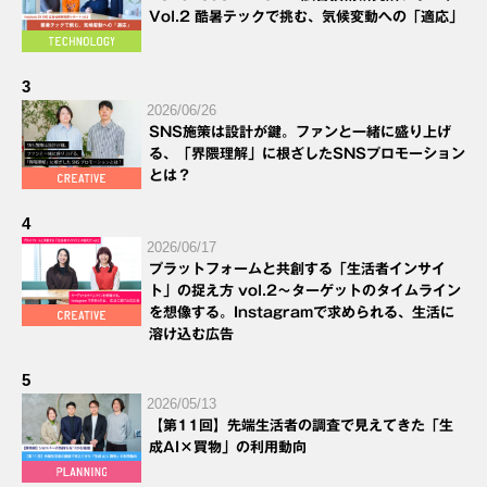
Vol.2 酷暑テックで挑む、気候変動への「適応」
3
2026/06/26
SNS施策は設計が鍵。ファンと一緒に盛り上げ
る、「界隈理解」に根ざしたSNSプロモーション
とは？
4
2026/06/17
プラットフォームと共創する「生活者インサイ
ト」の捉え方 vol.2～ターゲットのタイムライン
を想像する。Instagramで求められる、生活に
溶け込む広告
5
2026/05/13
【第11回】先端生活者の調査で見えてきた「生
成AI×買物」の利用動向