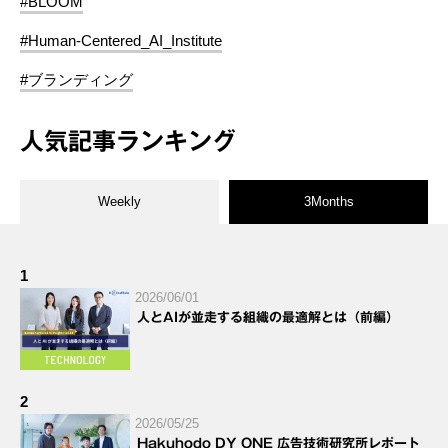
#BLOOM
#Human-Centered_AI_Institute
#ブランディング
人気記事ランキング
Weekly
3Months
1
2026/06/01
人とAIが並走する組織の最適解とは（前編）
2
2026/05/25
Hakuhodo DY ONE 広告技術研究所レポート