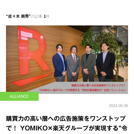
佐々木 崇秀
の記事
1
件
ALLIANCE
2024.06.06
購買力の高い層への広告施策をワンストップ
で！ YOMIKO✕楽天グループが実現する“令