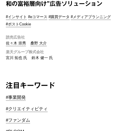
和の富裕層向け”広告ソリューション
#インサイト
#eコマース
#購買データ
#メディアプランニング
#ポストCookie
読売広告社
佐々木 崇秀
桑野 大介
楽天グループ株式会社
宮川 拓也 氏
鈴木 健一 氏
注目キーワード
#事業開発
#クリエイティビティ
#ファンダム