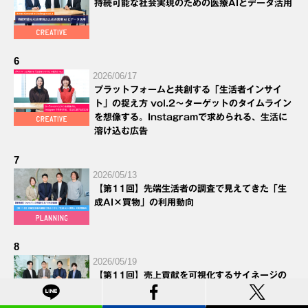
持続可能な社会実現のための医療AIとデータ活用
6
2026/06/17
プラットフォームと共創する「生活者インサイ
ト」の捉え方 vol.2～ターゲットのタイムライン
を想像する。Instagramで求められる、生活に
溶け込む広告
7
2026/05/13
【第11回】先端生活者の調査で見えてきた「生
成AI×買物」の利用動向
8
2026/05/19
【第11回】売上貢献を可視化するサイネージの
戦略的活用とは？カバヤ食品の取り組みからリテ
ールメディアの新たな勝ち筋を探る