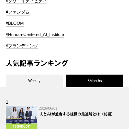
#クリエイティビティ
#ファンダム
#BLOOM
#Human-Centered_AI_Institute
#ブランディング
人気記事ランキング
Weekly
3Months
1
2026/06/01
人とAIが並走する組織の最適解とは（前編）