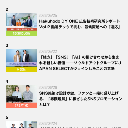
2
2026/05/25
Hakuhodo DY ONE 広告技術研究所レポート
Vol.2 酷暑テックで挑む、気候変動への「適応」
3
2026/05/22
「地方」「SNS」「AI」の掛け合わせから生ま
れる新しい価値 ──ソウルドアウトグループにJ
APAN SELECTがジョインしたことの意味
4
2026/06/26
SNS施策は設計が鍵。ファンと一緒に盛り上げ
る、「界隈理解」に根ざしたSNSプロモーション
とは？
5
2026/04/24