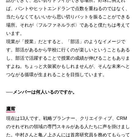
話ができて、思い切りトライができる場所。野球に例えれ
ば、バントやヒットエンドランで点数を重ねるのではなく、
当たらなくてもいいから思い切りバットを振ることができる
場所。それが〈フルファネルラボ〉であると僕たちは考えて
います。
現業が「授業」だとすると、「部活」のようなイメージで
す。部活があるから学校に行くのが楽しいということもある
し、部活で活躍することで授業の成績が伸びることもありま
すよね。ちょっと大袈裟かもしれませんが、そんな未来へと
つながる循環が生まれることを目指しています。
──メンバーは何人いるのですか。
鷹觜
現在は13人です。戦略プランナー、クリエイティブ、CRM
のそれぞれの領域の専門スキルがある人たちに声を掛けまし
た。中村さんと亀ノ上さんには首席研究員を務めてもらって