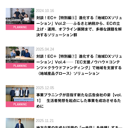
2024.10.16
対談！EC+【特別編⑤】進化する「地域DXソリュ
ーション」Vol.2──ふるさと納税から、ECの立
上げ・運用、オフライン展開まで、多様な課題を解
決するソリューション群
2025.04.24
対談！EC+【特別編⑦】進化する「地域DXソリュ
ーション」Vol.4──「EC支援ノウハウ×コンテ
ンツ×クラウドファンディング」で地域を支援する
〈地域産品グロース〉ソリューション
2025.12.05
事業プラニングが目指す新たな広告会社の姿【vol.
1】 生活者発想を起点にした事業を成功させるた
めに
2025.11.21
地方企業の生成AI活用の「一歩目」を後押しする─