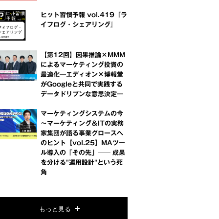
ヒット習慣予報 vol.419『ラ
イフログ・シェアリング』
【第12回】因果推論×MMM
によるマーケティング投資の
最適化―エディオン×博報堂
がGoogleと共同で実践する
データドリブンな意思決定―
マーケティングシステムの今
～マーケティング＆ITの実務
家集団が語る事業グロースへ
のヒント【vol.25】MAツー
ル導入の「その先」── 成果
を分ける"運用設計"という死
角
もっと見る