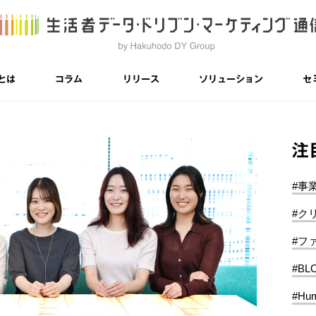
とは
コラム
リリース
ソリューション
セ
注
#事
#ク
#フ
#BL
#Hum