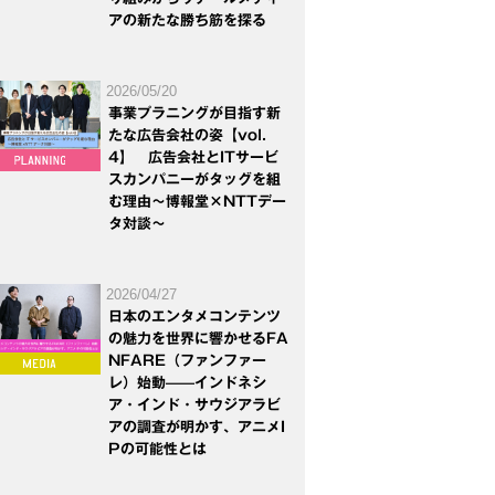
アの新たな勝ち筋を探る
2026/05/20
事業プラニングが目指す新
たな広告会社の姿【vol.
4】 広告会社とITサービ
スカンパニーがタッグを組
む理由～博報堂×NTTデー
タ対談～
2026/04/27
日本のエンタメコンテンツ
の魅力を世界に響かせるFA
NFARE（ファンファー
レ）始動——インドネシ
ア・インド・サウジアラビ
アの調査が明かす、アニメI
Pの可能性とは