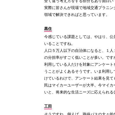
全く違う考え方をする部分もあり面白い
実際に皆さんが現場で地域交通プラニン
領域で解決できればと思っています。
黒住
今感じている課題としては、やはり、公
いることですね。
人口５万人以下の自治体になると、１人
の分担率がすごく低いことが多い。です
利用している人だけを対象にアンケート
うことがよくあるそうです。いま利用し
けているわけで、アンケート結果を見て
民はマイカーユーザーが大半。今マイカ
いと、将来的な生活ニーズに応えられる
工田
そうですね。例えば、路線バスの大々的