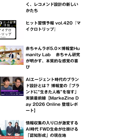
く、レコメンド設計の新しい
かたち
ヒット習慣予報 vol.420『マ
イクロトリップ』
赤ちゃんラボ5.0×博報堂Hu
manity Lab 赤ちゃん研究
が明かす、本質的な感覚の喜
び
AIエージェント時代のブラン
ド設計とは？ 博報堂の「ブラ
ンドに“生きた人格”を宿す」
実装最前線【MarkeZine D
ay 2026 Online 登壇レポ
ート】
情報収集の入り口が激変する
AI時代 FWD生命が仕掛ける
「認知形成」の現在地