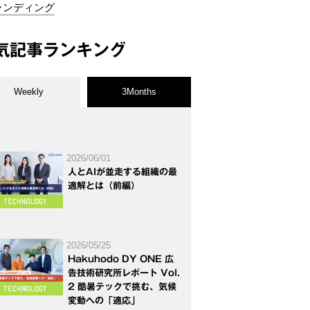
ランディング
気記事ランキング
Weekly
3Months
2026/06/01
人とAIが並走する組織の最
適解とは（前編）
2026/05/25
Hakuhodo DY ONE 広
告技術研究所レポート Vol.
2 酷暑テックで挑む、気候
変動への「適応」