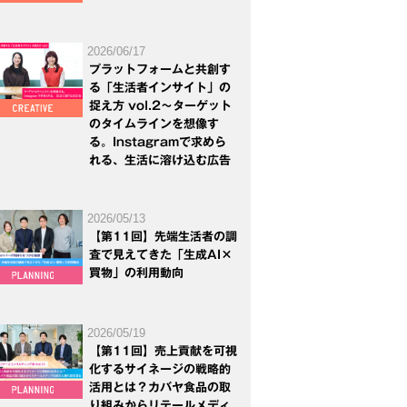
2026/06/17
プラットフォームと共創す
る「生活者インサイト」の
捉え方 vol.2～ターゲット
のタイムラインを想像す
る。Instagramで求めら
れる、生活に溶け込む広告
2026/05/13
【第11回】先端生活者の調
査で見えてきた「生成AI×
買物」の利用動向
2026/05/19
【第11回】売上貢献を可視
化するサイネージの戦略的
活用とは？カバヤ食品の取
り組みからリテールメディ