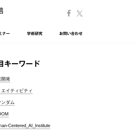
ミナー
学術研究
お問い合わせ
目キーワード
業開発
リエイティビティ
ァンダム
OOM
an-Centered_AI_Institute