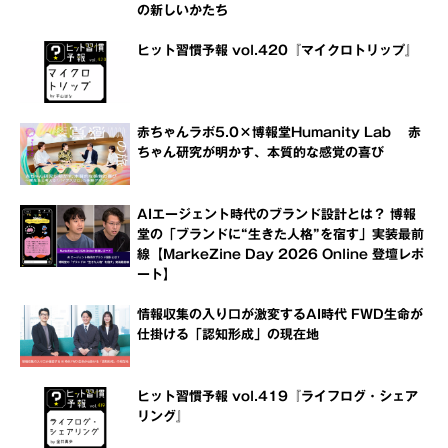
の新しいかたち
ヒット習慣予報 vol.420『マイクロトリップ』
赤ちゃんラボ5.0×博報堂Humanity Lab 赤
ちゃん研究が明かす、本質的な感覚の喜び
AIエージェント時代のブランド設計とは？ 博報
堂の「ブランドに“生きた人格”を宿す」実装最前
線【MarkeZine Day 2026 Online 登壇レポ
ート】
情報収集の入り口が激変するAI時代 FWD生命が
仕掛ける「認知形成」の現在地
ヒット習慣予報 vol.419『ライフログ・シェア
リング』