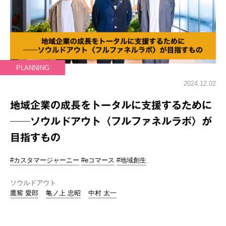
PLANNING
2024.12.02
地域企業の成長をトータルに支援するために
──ソウルドアウト〈フルファネルラボ〉が
目指すもの
#カスタマージャーニー
#eコマース
#地域創生
ソウルドアウト
鷹觜 愛郎
亀ノ上 忠昭
中村 太一