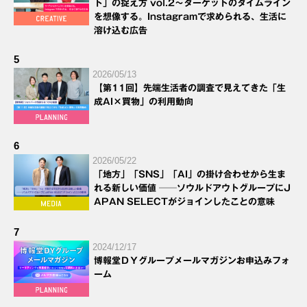
ト」の捉え方 vol.2～ターゲットのタイムライン
を想像する。Instagramで求められる、生活に
溶け込む広告
5
2026/05/13
【第11回】先端生活者の調査で見えてきた「生
成AI×買物」の利用動向
6
2026/05/22
「地方」「SNS」「AI」の掛け合わせから生ま
れる新しい価値 ──ソウルドアウトグループにJ
APAN SELECTがジョインしたことの意味
7
2024/12/17
博報堂ＤＹグループメールマガジンお申込みフォ
ーム