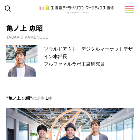
亀ノ上 忠昭
TADAAKI KAMENOUE
ソウルドアウト デジタルマーケットデザ
イン本部長
フルファネルラボ主席研究員
亀ノ上 忠昭
の記事
1
件