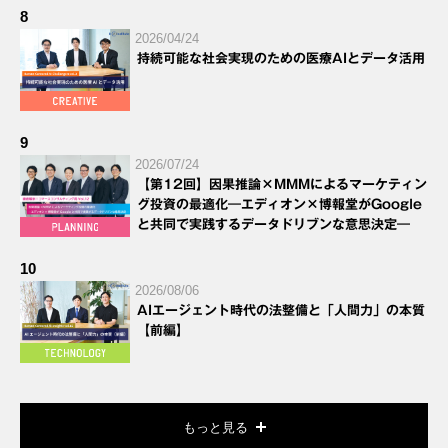
8
2026/04/24
持続可能な社会実現のための医療AIとデータ活用
9
2026/07/24
【第12回】因果推論×MMMによるマーケティン
グ投資の最適化―エディオン×博報堂がGoogle
と共同で実践するデータドリブンな意思決定―
10
2026/08/06
AIエージェント時代の法整備と「人間力」の本質
【前編】
もっと見る