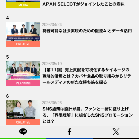
APAN SELECTがジョインしたことの意味
4
2026/04/24
持続可能な社会実現のための医療AIとデータ活用
5
2026/05/19
【第11回】売上貢献を可視化するサイネージの
戦略的活用とは？カバヤ食品の取り組みからリテ
ールメディアの新たな勝ち筋を探る
6
2026/06/26
SNS施策は設計が鍵。ファンと一緒に盛り上げ
る、「界隈理解」に根ざしたSNSプロモーション
とは？
7