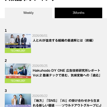
Weekly
3Months
1
2026/06/01
人とAIが並走する組織の最適解とは（前編）
2
2026/05/25
Hakuhodo DY ONE 広告技術研究所レポート
Vol.2 酷暑テックで挑む、気候変動への「適応」
3
2026/05/22
「地方」「SNS」「AI」の掛け合わせから生ま
れる新しい価値 ──ソウルドアウトグループにJ