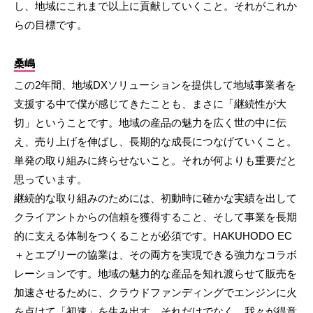
し、地域にこれまで以上に貢献していくこと。それがこれか
らの目標です。
桑嶋
この2年間、地域DXソリューションを提供して地域事業者を
支援する中で僕が感じてきたことも、まさに「継続性が大
切」ということです。地域の産品の魅力を広く世の中に伝
え、売り上げを伸ばし、長期的な成長につなげていくこと。
単発の取り組みに終らせないこと。それが何よりも重要だと
思っています。
継続的な取り組みのためには、初動時に確かな実績を出して
クライアントからの信頼を獲得すること、そして事業を長期
的に支える体制をつくることが必須です。HAKUHODO EC
＋とエブリーの協業は、その両方を実現できる強力なコラボ
レーションです。地域の魅力的な産品を知れ渡らせて販売を
加速させるために、クラウドファンディングでエンジンに火
を点けて「初速」を生み出す。それだけでなく、我々が得意