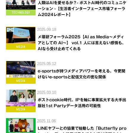
人類はAIを愛せるか？- ポストAI時代のコミュニケ
ーション -【生活者インターフェース市場フォーラ
ム2024レポート】
2025.09.18
メ環研フォーラム2025【AI as Media～メディ
アとしての AI～】 vol.1 人には言えない感情も、
AIなら受け止めてくれる
2025.05.12
e-sportsが持つメディアパワーを考える。今更聞
けないe-sportsと配信文化の密な関係
2025.03.10
ポストcookie時代、IPを軸に事業拡大する大手出
版社1st Partyデータ活用の可能性
2025.11.06
LINEヤフーとの協業で始動した「Butterfly pro