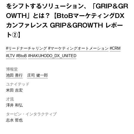
をシフトするソリューション、「GRIP＆GR
OWTH」とは？【BtoBマーケティングDX
カンファレンス GRIP＆GROWTH レポー
ト②】
#リードナーチャリング
#マーケティングオートメーション
#CRM
#LTV
#BtoB
#HAKUHODO_DX_UNITED
博報堂
池田 善行
庄司 健一郎
ユナイテッド
米田 吉宏
才流
澤井 和弘
タービン・インタラクティブ
志水 哲也