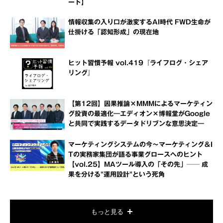
ート】
情報収集の入り口が激変するAI時代 FWD生命が
仕掛ける「認知形成」の現在地
ヒット習慣予報 vol.419『ライフログ・シェア
リング』
【第12回】因果推論×MMMによるマーケティン
グ投資の最適化―エディオン×博報堂がGoogle
と共同で実践するデータドリブンな意思決定―
マーケティングシステムの今～マーケティング＆I
Tの実務家集団が語る事業グロースへのヒント
【vol.25】MAツール導入の「その先」── 成
果を分ける"運用設計"という死角
もっと見る