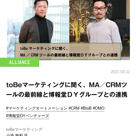
2021.03.11
toBeマーケティングに聞く、MA／CRMツ
ールの最前線と博報堂ＤＹグループとの連携
#マーケティングオートメーション
#CRM
#BtoB
#OMO
#博報堂DYベンチャーズ
toBeマーケティング
小池 智和 氏