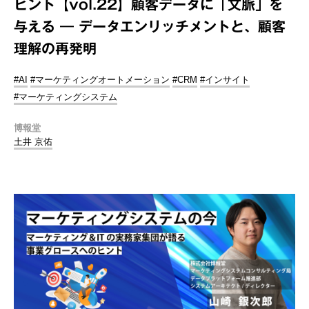
ヒント【vol.22】顧客データに「文脈」を
与える ― データエンリッチメントと、顧客
理解の再発明
#AI
#マーケティングオートメーション
#CRM
#インサイト
#マーケティングシステム
博報堂
土井 京佑