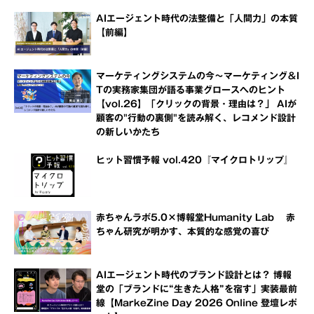
AIエージェント時代の法整備と「人間力」の本質
【前編】
マーケティングシステムの今～マーケティング＆I
Tの実務家集団が語る事業グロースへのヒント
【vol.26】「クリックの背景・理由は？」 AIが
顧客の"行動の裏側"を読み解く、レコメンド設計
の新しいかたち
ヒット習慣予報 vol.420『マイクロトリップ』
赤ちゃんラボ5.0×博報堂Humanity Lab 赤
ちゃん研究が明かす、本質的な感覚の喜び
AIエージェント時代のブランド設計とは？ 博報
堂の「ブランドに“生きた人格”を宿す」実装最前
線【MarkeZine Day 2026 Online 登壇レポ