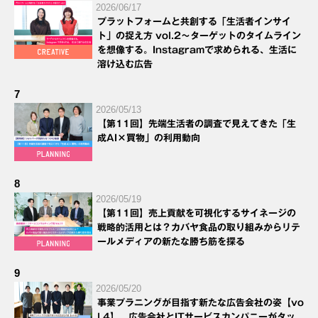
2026/06/17
プラットフォームと共創する「生活者インサイ
ト」の捉え方 vol.2～ターゲットのタイムライン
を想像する。Instagramで求められる、生活に
溶け込む広告
7
2026/05/13
【第11回】先端生活者の調査で見えてきた「生
成AI×買物」の利用動向
8
2026/05/19
【第11回】売上貢献を可視化するサイネージの
戦略的活用とは？カバヤ食品の取り組みからリテ
ールメディアの新たな勝ち筋を探る
9
2026/05/20
事業プラニングが目指す新たな広告会社の姿【vo
l.4】 広告会社とITサービスカンパニーがタッ