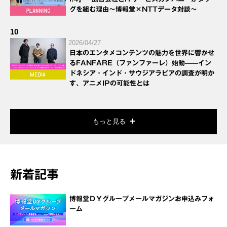
グを組む理由～博報堂×NTTデータ対談～
10
2026/04/27
日本のエンタメコンテンツの魅力を世界に響かせ
るFANFARE（ファンファーレ）始動——イン
ドネシア・インド・サウジアラビアの調査が明か
す、アニメIPの可能性とは
もっと見る
新着記事
博報堂ＤＹグループメールマガジンお申込みフォ
ーム