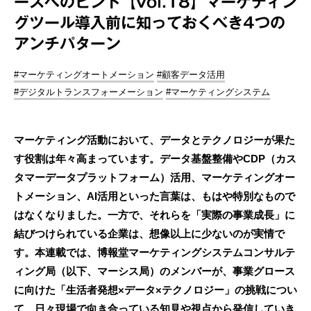
ースへのヒント【vol.18】マーケティン
グツール導入前に知っておくべき4つの
アンチパターン
#マーケティングオートメーション
#顧客データ活用
#デジタルトランスフォーメーション
#マーケティングシステム
マーケティング活動において、データとテクノロジーが果た
す役割は年々高まっています。データ基盤整備やCDP（カス
タマーデータプラットフォーム）活用、マーケティングオー
トメーション、AI活用といった言葉は、もはや特別なもので
はなくなりました。一方で、それらを「実際の事業成長」に
結びつけられている企業は、想像以上に少ないのが実情で
す。本連載では、博報堂マーケティングシステムコンサルテ
ィング局（以下、マーシス局）のメンバーが、事業グロース
に向けた「生活者発想×データ×テクノロジー」の挑戦につい
て、日々現場で向き合っている知見や視点から発信していき