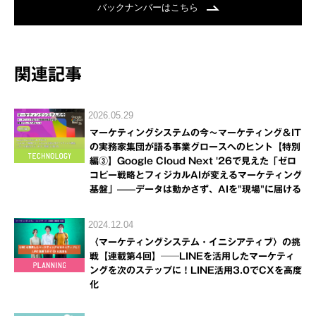
バックナンバーはこちら
関連記事
2026.05.29
マーケティングシステムの今～マーケティング＆IT
の実務家集団が語る事業グロースへのヒント【特別
編③】Google Cloud Next '26で見えた「ゼロ
コピー戦略とフィジカルAIが変えるマーケティング
基盤」——データは動かさず、AIを"現場"に届ける
2024.12.04
〈マーケティングシステム・イニシアティブ〉の挑
戦【連載第4回】──LINEを活用したマーケティ
ングを次のステップに！LINE活用3.0でCXを高度
化