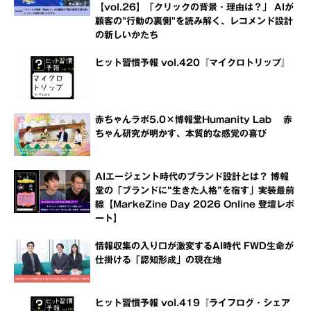
【vol.26】「クリックの背景・理由は？」 AIが
顧客の"行動の裏側"を読み解く、レコメンド設計
の新しいかたち
ヒット習慣予報 vol.420『マイクロトリップ』
赤ちゃんラボ5.0×博報堂Humanity Lab 赤
ちゃん研究が明かす、本質的な感覚の喜び
AIエージェント時代のブランド設計とは？ 博報
堂の「ブランドに“生きた人格”を宿す」実装最前
線【MarkeZine Day 2026 Online 登壇レポ
ート】
情報収集の入り口が激変するAI時代 FWD生命が
仕掛ける「認知形成」の現在地
ヒット習慣予報 vol.419『ライフログ・シェア