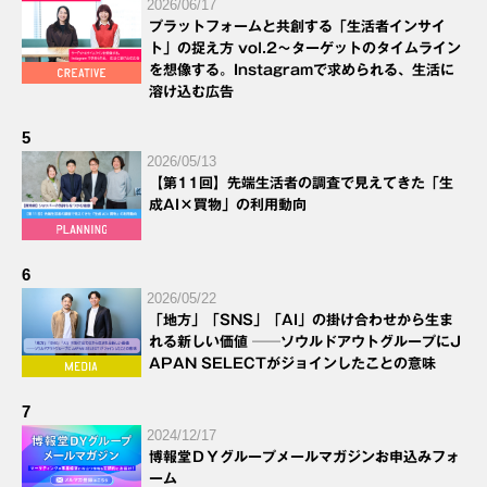
2026/06/17
プラットフォームと共創する「生活者インサイ
ト」の捉え方 vol.2～ターゲットのタイムライン
を想像する。Instagramで求められる、生活に
溶け込む広告
5
2026/05/13
【第11回】先端生活者の調査で見えてきた「生
成AI×買物」の利用動向
6
2026/05/22
「地方」「SNS」「AI」の掛け合わせから生ま
れる新しい価値 ──ソウルドアウトグループにJ
APAN SELECTがジョインしたことの意味
7
2024/12/17
博報堂ＤＹグループメールマガジンお申込みフォ
ーム