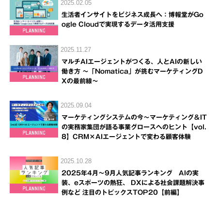
2025.02.05
生活者インサイトをビジネス成長へ：博報堂がGo
ogle Cloudで実現するデータ活用支援
2025.11.27
マルチAIエージェントがつくる、人とAIの新しい
働き方 ～「Nomatica」が挑むマーケティングD
Xの最前線～
2025.09.04
マーケティングシステムの今～マーケティング＆IT
の実務家集団が語る事業グロースへのヒント【vol.
8】CRM×AIエージェントで変わる顧客体験
2025.10.28
2025年4月～9月人気記事ランキング AIの実
装、eスポーツの熱狂、 DXによる社会課題解決事
例など 注目のトピックスTOP20【前編】