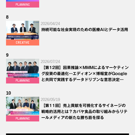
8
2026/04/24
持続可能な社会実現のための医療AIとデータ活用
9
2026/07/24
【第12回】因果推論×MMMによるマーケティン
グ投資の最適化―エディオン×博報堂がGoogle
と共同で実践するデータドリブンな意思決定―
10
2026/05/19
【第11回】売上貢献を可視化するサイネージの
戦略的活用とは？カバヤ食品の取り組みからリテ
ールメディアの新たな勝ち筋を探る