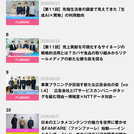
2026/05/13
【第11回】先端生活者の調査で見えてきた「生
成AI×買物」の利用動向
8
2026/05/19
【第11回】売上貢献を可視化するサイネージの
戦略的活用とは？カバヤ食品の取り組みからリテ
ールメディアの新たな勝ち筋を探る
9
2026/05/20
事業プラニングが目指す新たな広告会社の姿【vo
l.4】 広告会社とITサービスカンパニーがタッ
グを組む理由～博報堂×NTTデータ対談～
10
2026/04/27
日本のエンタメコンテンツの魅力を世界に響かせ
るFANFARE（ファンファーレ）始動——イン