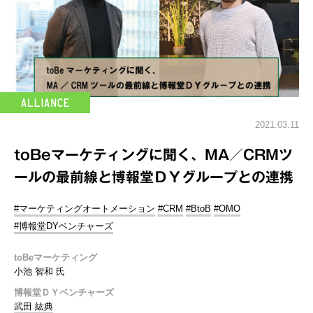
2021.03.11
toBeマーケティングに聞く、MA／CRMツ
ールの最前線と博報堂ＤＹグループとの連携
#マーケティングオートメーション
#CRM
#BtoB
#OMO
#博報堂DYベンチャーズ
toBeマーケティング
小池 智和 氏
博報堂ＤＹベンチャーズ
武田 紘典