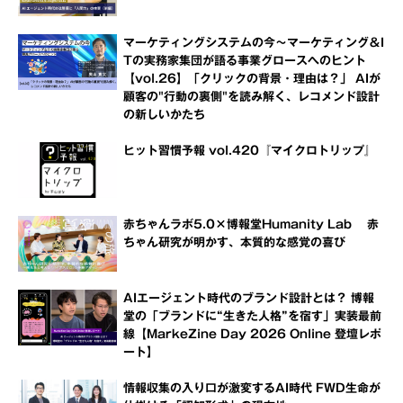
マーケティングシステムの今～マーケティング＆I
Tの実務家集団が語る事業グロースへのヒント
【vol.26】「クリックの背景・理由は？」 AIが
顧客の"行動の裏側"を読み解く、レコメンド設計
の新しいかたち
ヒット習慣予報 vol.420『マイクロトリップ』
赤ちゃんラボ5.0×博報堂Humanity Lab 赤
ちゃん研究が明かす、本質的な感覚の喜び
AIエージェント時代のブランド設計とは？ 博報
堂の「ブランドに“生きた人格”を宿す」実装最前
線【MarkeZine Day 2026 Online 登壇レポ
ート】
情報収集の入り口が激変するAI時代 FWD生命が