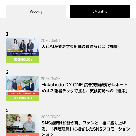
Weekly
3Months
1
2026/06/01
人とAIが並走する組織の最適解とは（前編）
2
2026/05/25
Hakuhodo DY ONE 広告技術研究所レポート
Vol.2 酷暑テックで挑む、気候変動への「適応」
3
2026/06/26
SNS施策は設計が鍵。ファンと一緒に盛り上げ
る、「界隈理解」に根ざしたSNSプロモーション
とは？