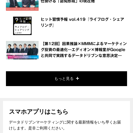
仕掛ける「認知形成」の現在地
ヒット習慣予報 vol.419『ライフログ・シェア
リング』
【第12回】因果推論×MMMによるマーケティン
グ投資の最適化―エディオン×博報堂がGoogle
と共同で実践するデータドリブンな意思決定―
もっと見る
スマホアプリはこちら
データドリブンマーケティングに関する最新情報をいち早くお届
けします。是非ご利用ください。