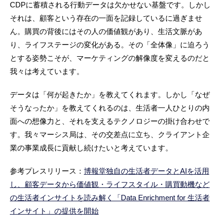
CDPに蓄積される行動データは欠かせない基盤です。しかし
それは、顧客という存在の一面を記録しているに過ぎませ
ん。購買の背後にはその人の価値観があり、生活文脈があ
り、ライフステージの変化がある。その「全体像」に迫ろう
とする姿勢こそが、マーケティングの解像度を変えるのだと
我々は考えています。
データは「何が起きたか」を教えてくれます。しかし「なぜ
そうなったか」を教えてくれるのは、生活者一人ひとりの内
面への想像力と、それを支えるテクノロジーの掛け合わせで
す。我々マーシス局は、その交差点に立ち、クライアント企
業の事業成長に貢献し続けたいと考えています。
参考プレスリリース：
博報堂独自の生活者データとAIを活用
し、顧客データから価値観・ライフスタイル・購買動機など
の生活者インサイトを読み解く「Data Enrichment for 生活者
インサイト」の提供を開始