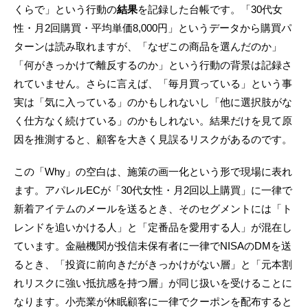
くらで」という行動の
結果
を記録した台帳です。「30代女
性・月2回購買・平均単価8,000円」というデータから購買パ
ターンは読み取れますが、「なぜこの商品を選んだのか」
「何がきっかけで離反するのか」という行動の背景は記録さ
れていません。さらに言えば、「毎月買っている」という事
実は「気に入っている」のかもしれないし「他に選択肢がな
く仕方なく続けている」のかもしれない。結果だけを見て原
因を推測すると、顧客を大きく見誤るリスクがあるのです。
この「Why」の空白は、施策の画一化という形で現場に表れ
ます。アパレルECが「30代女性・月2回以上購買」に一律で
新着アイテムのメールを送るとき、そのセグメントには「ト
レンドを追いかける人」と「定番品を愛用する人」が混在し
ています。金融機関が投信未保有者に一律でNISAのDMを送
るとき、「投資に前向きだがきっかけがない層」と「元本割
れリスクに強い抵抗感を持つ層」が同じ扱いを受けることに
なります。小売業が休眠顧客に一律でクーポンを配布すると