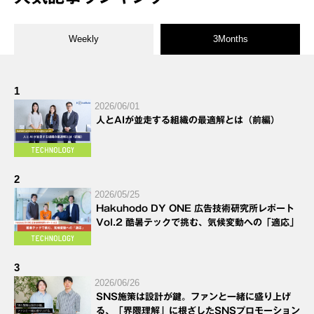
Weekly
3Months
1
2026/06/01
人とAIが並走する組織の最適解とは（前編）
2
2026/05/25
Hakuhodo DY ONE 広告技術研究所レポート
Vol.2 酷暑テックで挑む、気候変動への「適応」
3
2026/06/26
SNS施策は設計が鍵。ファンと一緒に盛り上げ
る、「界隈理解」に根ざしたSNSプロモーション