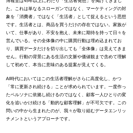
博報堂は45年以上にわたり「生活者発想」を掲げてきまし
た。これは単なるスローガンではなく、マーケティングの対
象を「消費者」ではなく「生活者」として捉えるという思想
です。生活者とは、商品を買うだけの存在ではない。家族が
いて、仕事があり、不安を抱え、未来に期待を持って日々を
営んでいる。その全体像の中に購買行動は埋め込まれてお
り、購買データだけを切り出しても「全体像」は見えてきま
せん。行動の背景にある生活の文脈や価値観まで含めて理解
して初めて、本当に意味のある提案が見えてくる。
AI時代においてはこの生活者理解がさらに高度化し、かつ
「常に更新され続ける」ことが求められています。一度作っ
たペルソナに依拠し続けるのではなく、顧客一人ひとりの変
化を追いかけ続ける「動的な顧客理解」が不可欠です。この
問いの中から生まれたのが、我々が取り組むデータエンリッ
チメントというアプローチです。