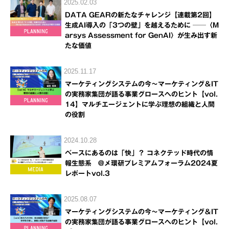
2025.02.03
DATA GEARの新たなチャレンジ【連載第2回】
生成AI導入の「3つの壁」を越えるために ──〈M
arsys Assessment for GenAI〉が生み出す新
たな価値
2025.11.17
マーケティングシステムの今～マーケティング＆IT
の実務家集団が語る事業グロースへのヒント【vol.
14】マルチエージェントに学ぶ理想の組織と人間
の役割
2024.10.28
ベースにあるのは「快」？ コネクテッド時代の情
報生態系 @メ環研プレミアムフォーラム2024夏
レポートvol.3
2025.08.07
マーケティングシステムの今～マーケティング＆IT
の実務家集団が語る事業グロースへのヒント【vol.