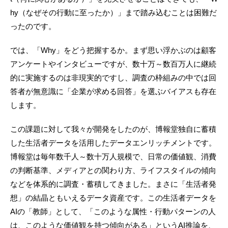
hy（なぜその行動に至ったか）」まで踏み込むことは困難だ
ったのです。
では、「Why」をどう把握するか。まず思い浮かぶのは顧客
アンケートやインタビューですが、数十万～数百万人に継続
的に実施するのは非現実的ですし、調査の枠組みの中では回
答者が無意識に「企業が求める回答」を選ぶバイアスも存在
します。
この課題に対して我々が開発をしたのが、博報堂独自に蓄積
した生活者データを活用したデータエンリッチメントです。
博報堂は毎年数千人～数十万人規模で、日常の価値観、消費
の判断基準、メディアとの関わり方、ライフスタイルの傾向
などを体系的に調査・蓄積してきました。まさに「生活者発
想」の結晶ともいえるデータ資産です。この生活者データを
AIの「教師」として、「このような属性・行動パターンの人
は、このような価値観を持つ傾向がある」というAI推論を、