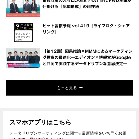
情報収集の入り口が激変するAI時代 FWD生命が
仕掛ける「認知形成」の現在地
ヒット習慣予報 vol.419『ライフログ・シェア
リング』
【第12回】因果推論×MMMによるマーケティン
グ投資の最適化―エディオン×博報堂がGoogle
と共同で実践するデータドリブンな意思決定―
もっと見る
スマホアプリはこちら
データドリブンマーケティングに関する最新情報をいち早くお届