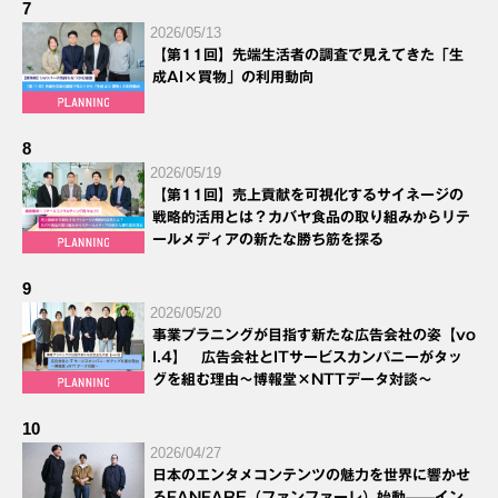
7
2026/05/13
【第11回】先端生活者の調査で見えてきた「生
成AI×買物」の利用動向
8
2026/05/19
【第11回】売上貢献を可視化するサイネージの
戦略的活用とは？カバヤ食品の取り組みからリテ
ールメディアの新たな勝ち筋を探る
9
2026/05/20
事業プラニングが目指す新たな広告会社の姿【vo
l.4】 広告会社とITサービスカンパニーがタッ
グを組む理由～博報堂×NTTデータ対談～
10
2026/04/27
日本のエンタメコンテンツの魅力を世界に響かせ
るFANFARE（ファンファーレ）始動——イン