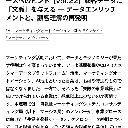
ースへのヒント【vol.22】顧客データに
「文脈」を与える ― データエンリッチ
メントと、顧客理解の再発明
#AI
#マーケティングオートメーション
#CRM
#インサイト
#マーケティングシステム
マーケティング活動において、データとテクノロジーが果た
す役割は年々高まっています。データ基盤整備やCDP（カス
タマーデータプラットフォーム）活用、マーケティングオー
トメーション、AI活用といった言葉は、もはや特別なもので
はなくなりました。一方で、それらを「実際の事業成長」に
結びつけられている企業は、想像以上に少ないのが実情で
す。本連載では、博報堂マーケティングシステムコンサルテ
ィング局（以下、マーシス局）のメンバーが、事業グロース
に向けた「生活者発想×データ×テクノロジー」の挑戦につい
て、日々現場で向き合っている知見や視点から発信していき