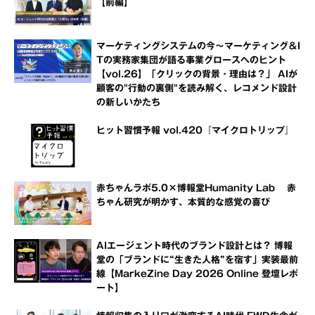
【前編】
マーケティングシステムの今～マーケティング＆I
Tの実務家集団が語る事業グロースへのヒント
【vol.26】「クリックの背景・理由は？」 AIが
顧客の"行動の裏側"を読み解く、レコメンド設計
の新しいかたち
ヒット習慣予報 vol.420『マイクロトリップ』
赤ちゃんラボ5.0×博報堂Humanity Lab 赤
ちゃん研究が明かす、本質的な感覚の喜び
AIエージェント時代のブランド設計とは？ 博報
堂の「ブランドに“生きた人格”を宿す」実装最前
線【MarkeZine Day 2026 Online 登壇レポ
ート】