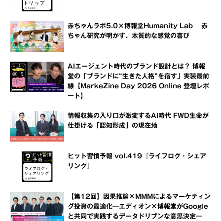
赤ちゃんラボ5.0×博報堂Humanity Lab 赤
ちゃん研究が明かす、本質的な感覚の喜び
AIエージェント時代のブランド設計とは？ 博報
堂の「ブランドに“生きた人格”を宿す」実装最前
線【MarkeZine Day 2026 Online 登壇レポ
ート】
情報収集の入り口が激変するAI時代 FWD生命が
仕掛ける「認知形成」の現在地
ヒット習慣予報 vol.419『ライフログ・シェア
リング』
【第12回】因果推論×MMMによるマーケティン
グ投資の最適化―エディオン×博報堂がGoogle
と共同で実践するデータドリブンな意思決定―