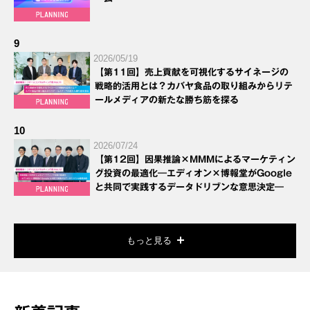
9
2026/05/19
【第11回】売上貢献を可視化するサイネージの
戦略的活用とは？カバヤ食品の取り組みからリテ
ールメディアの新たな勝ち筋を探る
10
2026/07/24
【第12回】因果推論×MMMによるマーケティン
グ投資の最適化―エディオン×博報堂がGoogle
と共同で実践するデータドリブンな意思決定―
もっと見る