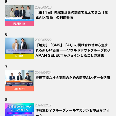
5
2026/05/13
【第11回】先端生活者の調査で見えてきた「生
成AI×買物」の利用動向
6
2026/05/22
「地方」「SNS」「AI」の掛け合わせから生ま
れる新しい価値 ──ソウルドアウトグループにJ
APAN SELECTがジョインしたことの意味
7
2026/04/24
持続可能な社会実現のための医療AIとデータ活用
8
2024/12/17
博報堂ＤＹグループメールマガジンお申込みフォ
ーム