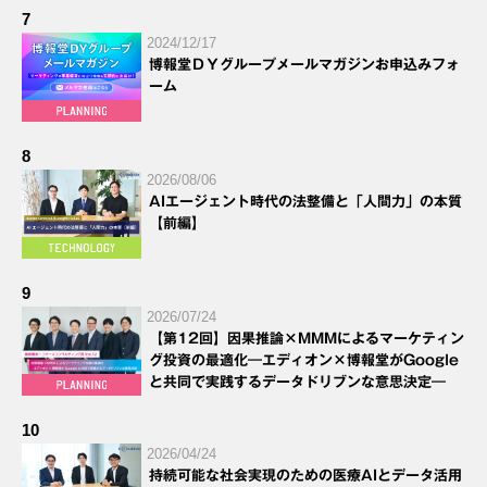
7
2024/12/17
博報堂ＤＹグループメールマガジンお申込みフォ
ーム
8
2026/08/06
AIエージェント時代の法整備と「人間力」の本質
【前編】
9
2026/07/24
【第12回】因果推論×MMMによるマーケティン
グ投資の最適化―エディオン×博報堂がGoogle
と共同で実践するデータドリブンな意思決定―
10
2026/04/24
持続可能な社会実現のための医療AIとデータ活用