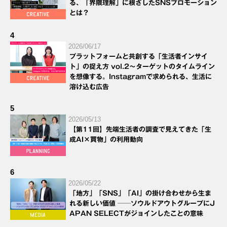
る、「界隈理解」に根ざしたSNSプロモーション
とは？
4
2026/06/17
プラットフォームと共創する「生活者インサイ
ト」の捉え方 vol.2～ターゲットのタイムライン
を想像する。Instagramで求められる、生活に
溶け込む広告
5
2026/05/13
【第11回】先端生活者の調査で見えてきた「生
成AI×買物」の利用動向
6
2026/05/22
「地方」「SNS」「AI」の掛け合わせから生ま
れる新しい価値 ──ソウルドアウトグループにJ
APAN SELECTがジョインしたことの意味