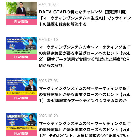
2024.11.06
DATA GEARの新たなチャレンジ【連載第1回】
「マーケティングシステム×生成AI」でクライアン
トの課題を確実に解決する
2025.07.10
マーケティングシステムの今～マーケティング＆IT
の実務家集団が語る事業グロースへのヒント【vol.
2】 顧客データ活用で実現する“出たとこ勝負”CR
Mからの解放
2025.07.03
マーケティングシステムの今—マーケティング＆IT
の実務家集団が語る事業グロースへのヒント【vol.
1】 なぜ博報堂がマーケティングシステムなのか
2025.10.20
マーケティングシステムの今～マーケティング＆IT
の実務家集団が語る事業グロースへのヒント【vol.
12】そのポイント、本当に顧客の"心"を掴んでい