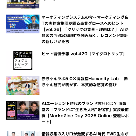
マーケティングシステムの今～マーケティング＆I
Tの実務家集団が語る事業グロースへのヒント
【vol.26】「クリックの背景・理由は？」 AIが
顧客の"行動の裏側"を読み解く、レコメンド設計
の新しいかたち
ヒット習慣予報 vol.420『マイクロトリップ』
赤ちゃんラボ5.0×博報堂Humanity Lab 赤
ちゃん研究が明かす、本質的な感覚の喜び
AIエージェント時代のブランド設計とは？ 博報
堂の「ブランドに“生きた人格”を宿す」実装最前
線【MarkeZine Day 2026 Online 登壇レポ
ート】
情報収集の入り口が激変するAI時代 FWD生命が