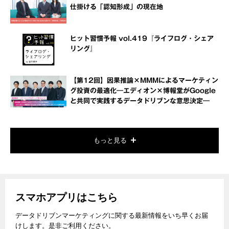
仕掛ける「認知形成」の現在地
ヒット習慣予報 vol.419『ライフログ・シェア
リング』
【第12回】因果推論×MMMによるマーケティン
グ投資の最適化―エディオン×博報堂がGoogle
と共同で実践するデータドリブンな意思決定―
もっと見る
スマホアプリはこちら
データドリブンマーケティングに関する最新情報をいち早くお届
けします。是非ご利用ください。