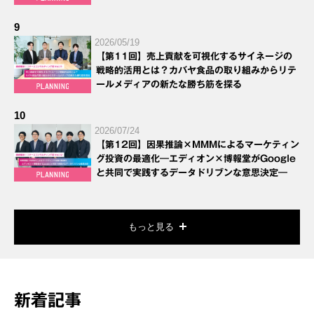
9
2026/05/19
【第11回】売上貢献を可視化するサイネージの
戦略的活用とは？カバヤ食品の取り組みからリテ
ールメディアの新たな勝ち筋を探る
10
2026/07/24
【第12回】因果推論×MMMによるマーケティン
グ投資の最適化―エディオン×博報堂がGoogle
と共同で実践するデータドリブンな意思決定―
もっと見る
新着記事