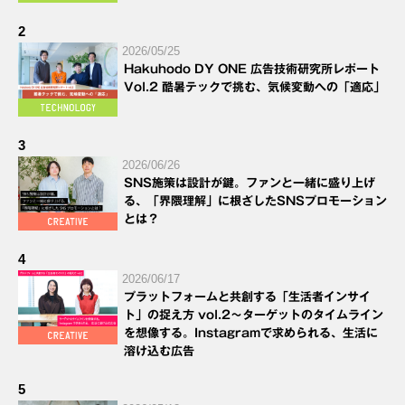
2
2026/05/25
Hakuhodo DY ONE 広告技術研究所レポート
Vol.2 酷暑テックで挑む、気候変動への「適応」
3
2026/06/26
SNS施策は設計が鍵。ファンと一緒に盛り上げ
る、「界隈理解」に根ざしたSNSプロモーション
とは？
4
2026/06/17
プラットフォームと共創する「生活者インサイ
ト」の捉え方 vol.2～ターゲットのタイムライン
を想像する。Instagramで求められる、生活に
溶け込む広告
5