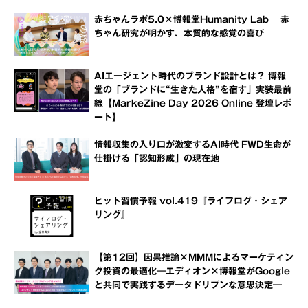
赤ちゃんラボ5.0×博報堂Humanity Lab 赤
ちゃん研究が明かす、本質的な感覚の喜び
AIエージェント時代のブランド設計とは？ 博報
堂の「ブランドに“生きた人格”を宿す」実装最前
線【MarkeZine Day 2026 Online 登壇レポ
ート】
情報収集の入り口が激変するAI時代 FWD生命が
仕掛ける「認知形成」の現在地
ヒット習慣予報 vol.419『ライフログ・シェア
リング』
【第12回】因果推論×MMMによるマーケティン
グ投資の最適化―エディオン×博報堂がGoogle
と共同で実践するデータドリブンな意思決定―