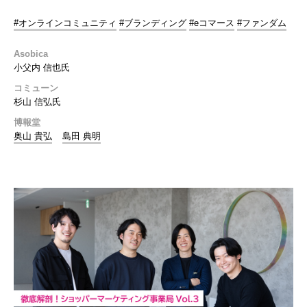
#オンラインコミュニティ
#ブランディング
#eコマース
#ファンダム
Asobica
小父内 信也氏
コミューン
杉山 信弘氏
博報堂
奥山 貴弘
島田 典明