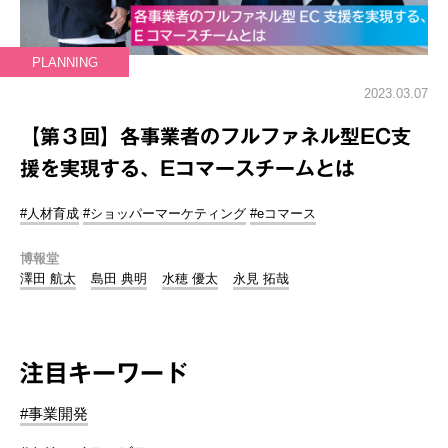
PLANNING
2023.03.07
【第３回】各事業者のフルファネル型EC支
援を実現する、Eコマースチームとは
#人材育成
#ショッパーマーケティング
#eコマース
博報堂
澤田 航太
島田 典明
水穂 優太
永見 拓哉
注目キーワード
#事業開発