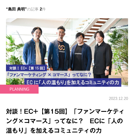
島田 典明
の記事
2
件
PLANNING
2023.12.20
対談！EC+【第15回】「ファンマーケティ
ング×コマース」ってなに？ ECに「人の
温もり」を加えるコミュニティの力