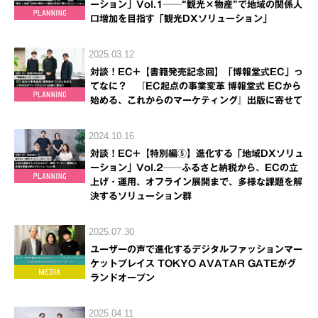
ーション」Vol.1──“観光×物産”で地域の関係人
口増加を目指す「観光DXソリューション」
2025.03.12
対談！EC+【書籍発売記念回】「博報堂式EC」っ
てなに？ 『EC起点の事業変革 博報堂式 ECから
始める、これからのマーケティング』出版に寄せて
2024.10.16
対談！EC+【特別編⑤】進化する「地域DXソリュ
ーション」Vol.2──ふるさと納税から、ECの立
上げ・運用、オフライン展開まで、多様な課題を解
決するソリューション群
2025.07.30
ユーザーの声で進化するデジタルファッションマー
ケットプレイス TOKYO AVATAR GATEがグ
ランドオープン
2025.04.11