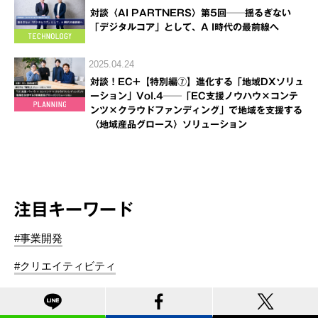
対談〈AI PARTNERS〉第5回──揺るぎない
「デジタルコア」として、A I時代の最前線へ
2025.04.24
対談！EC+【特別編⑦】進化する「地域DXソリュ
ーション」Vol.4──「EC支援ノウハウ×コンテ
ンツ×クラウドファンディング」で地域を支援する
〈地域産品グロース〉ソリューション
注目キーワード
#事業開発
#クリエイティビティ
#ファンダム