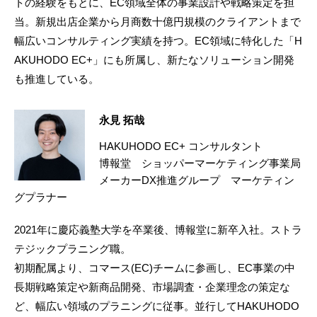
トの経験をもとに、EC領域全体の事業設計や戦略策定を担
当。新規出店企業から月商数十億円規模のクライアントまで
幅広いコンサルティング実績を持つ。EC領域に特化した「H
AKUHODO EC+」にも所属し、新たなソリューション開発
も推進している。
永見 拓哉
HAKUHODO EC+ コンサルタント
博報堂 ショッパーマーケティング事業局
メーカーDX推進グループ マーケティン
グプラナー
2021年に慶応義塾大学を卒業後、博報堂に新卒入社。ストラ
テジックプラニング職。
初期配属より、コマース(EC)チームに参画し、EC事業の中
長期戦略策定や新商品開発、市場調査・企業理念の策定な
ど、幅広い領域のプラニングに従事。並行してHAKUHODO