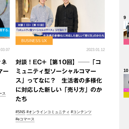
9
BUSINESS UX
.03.07
2023.01.12
ァネ
対談！EC+【第10回】──「コ
10
マー
ミュニティ型ソーシャルコマー
ス」ってなに？ 生活者の多様化
に対応した新しい「売り方」のか
ース
たち
#SNS
#オンラインコミュニティ
#コンテンツ
#eコマース