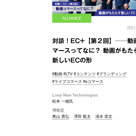
ALLIANCE
2021
対談！EC+【第２回】──動
マースってなに？ 動画がもた
新しいECの形
#動画
#LTV
#コンテンツ
#ブランディング
#ライブコマース
#eコマース
Loop Now Technologies
松本 一穂氏
博報堂
奥山 貴弘
澤田 航太
清水 崇文