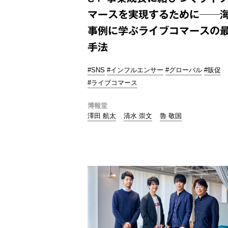
マースを実現するために──
事例に学ぶライブコマースの
手法
#SNS
#インフルエンサー
#グローバル
#販促
#ライブコマース
博報堂
澤田 航太
清水 崇文
魯 敬国