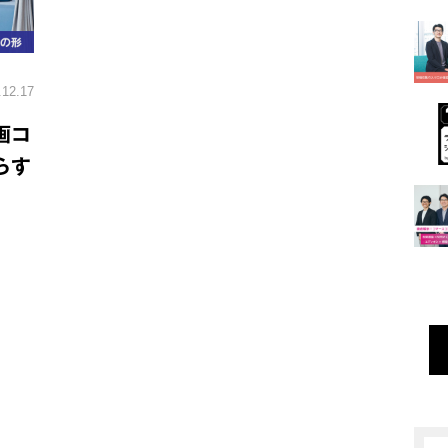
.12.17
画コ
らす