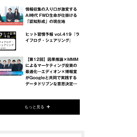
情報収集の入り口が激変する
AI時代 FWD生命が仕掛ける
「認知形成」の現在地
ヒット習慣予報 vol.419『ラ
イフログ・シェアリング』
【第12回】因果推論×MMM
によるマーケティング投資の
最適化―エディオン×博報堂
がGoogleと共同で実践する
データドリブンな意思決定―
もっと見る