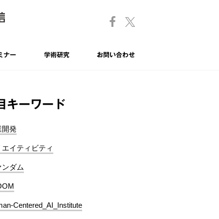
ミナー
学術研究
お問い合わせ
目キーワード
業開発
リエイティビティ
ァンダム
OOM
an-Centered_AI_Institute