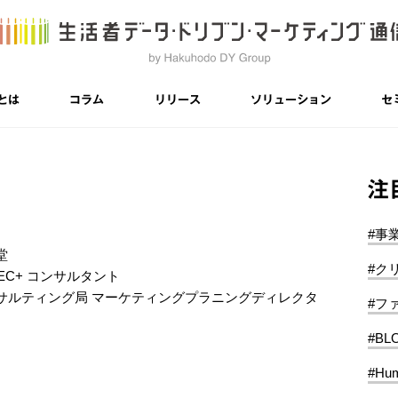
とは
コラム
リリース
ソリューション
セ
注
#事
堂
#ク
 EC+ コンサルタント
サルティング局 マーケティングプラニングディレクタ
#フ
#BL
#Hum