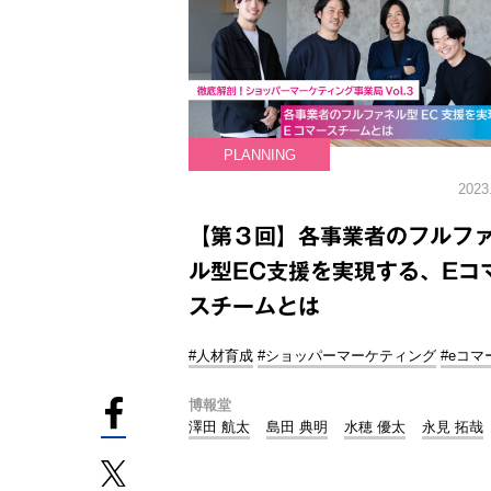
PLANNING
2023
【第３回】各事業者のフルフ
ル型EC支援を実現する、Eコ
スチームとは
#人材育成
#ショッパーマーケティング
#eコマ
博報堂
澤田 航太
島田 典明
水穂 優太
永見 拓哉