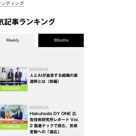
ランディング
気記事ランキング
Weekly
3Months
2026/06/01
人とAIが並走する組織の最
適解とは（前編）
2026/05/25
Hakuhodo DY ONE 広
告技術研究所レポート Vol.
2 酷暑テックで挑む、気候
変動への「適応」