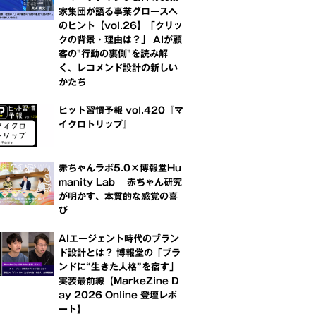
家集団が語る事業グロースへ
のヒント【vol.26】「クリッ
クの背景・理由は？」 AIが顧
客の"行動の裏側"を読み解
く、レコメンド設計の新しい
かたち
ヒット習慣予報 vol.420『マ
イクロトリップ』
赤ちゃんラボ5.0×博報堂Hu
manity Lab 赤ちゃん研究
が明かす、本質的な感覚の喜
び
AIエージェント時代のブラン
ド設計とは？ 博報堂の「ブラ
ンドに“生きた人格”を宿す」
実装最前線【MarkeZine D
ay 2026 Online 登壇レポ
ート】