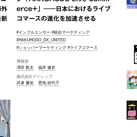
海外
erce+」――日本におけるライブ
最新
コマースの進化を加速させる
#インフルエンサー
#統合マーケティング
#HAKUHODO_DX_UNITED
#ショッパーマーケティング
#ライブコマース
博報堂
澤田 航太
福井 健史
株式会社アイレップ
武者 慶佑
恩地 紗代子