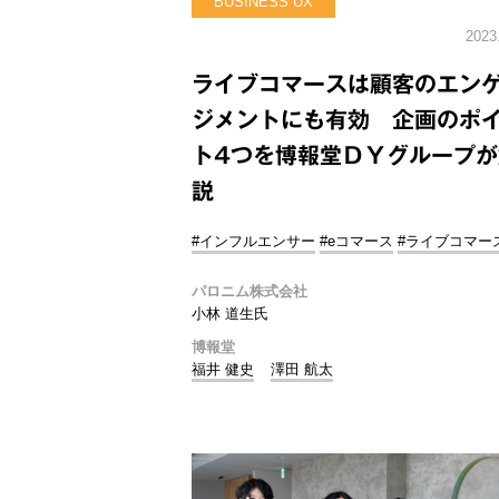
BUSINESS UX
2023
ライブコマースは顧客のエン
ジメントにも有効 企画のポ
ト4つを博報堂ＤＹグループが
説
#インフルエンサー
#eコマース
#ライブコマー
パロニム株式会社
小林 道生氏
博報堂
福井 健史
澤田 航太