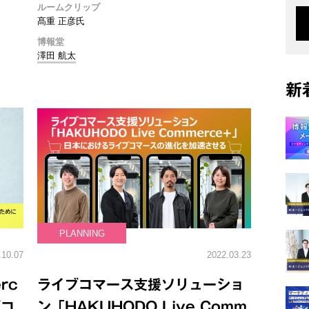
ルームクリップ
髙重 正彦氏
博報堂
澤田 航太
新
PLANNING
.10.07
2022.03.23
rc
ライブコマース支援ソリューショ
ブコ
ン「HAKUHODO Live Comm