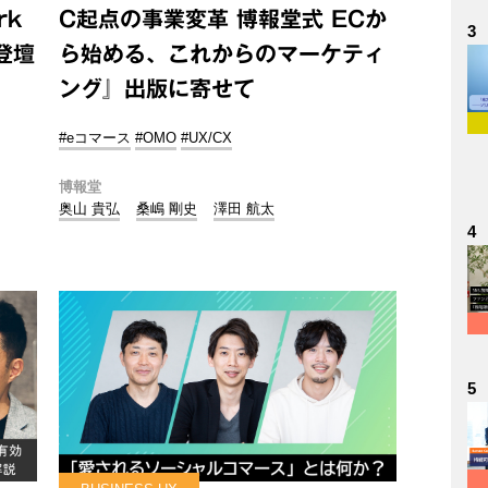
rk
C起点の事業変革 博報堂式 ECか
3
 登壇
ら始める、これからのマーケティ
ング』出版に寄せて
#eコマース
#OMO
#UX/CX
博報堂
奥山 貴弘
桑嶋 剛史
澤田 航太
4
5