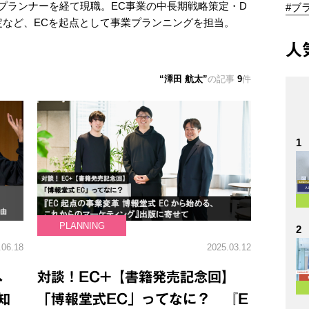
アプランナーを経て現職。EC事業の中長期戦略策定・D
#ブ
定など、ECを起点として事業プランニングを担当。
人
澤田 航太
の記事
9
件
1
PLANNING
2
.06.18
2025.03.12
ブへ
対談！EC+【書籍発売記念回】
知
「博報堂式EC」ってなに？ 『E