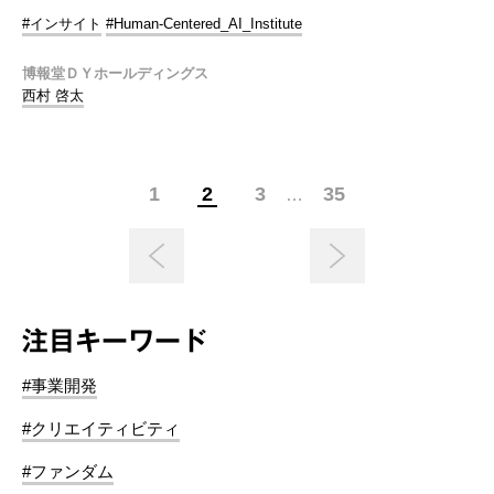
#インサイト
#Human-Centered_AI_Institute
博報堂ＤＹホールディングス
西村 啓太
1
2
3
35
…
注目キーワード
#事業開発
#クリエイティビティ
#ファンダム