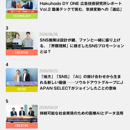
Hakuhodo DY ONE 広告技術研究所レポート
Vol.2 酷暑テックで挑む、気候変動への「適応」
3
2026/06/26
SNS施策は設計が鍵。ファンと一緒に盛り上げ
る、「界隈理解」に根ざしたSNSプロモーション
とは？
4
2026/05/22
「地方」「SNS」「AI」の掛け合わせから生ま
れる新しい価値 ──ソウルドアウトグループにJ
APAN SELECTがジョインしたことの意味
5
2026/04/24
持続可能な社会実現のための医療AIとデータ活用