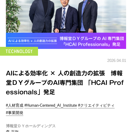
2026.04.01
AIによる効率化 × 人の創造力の拡張 博報
堂ＤＹグループのAI専門集団 「HCAI Prof
essionals」発足
#人材育成
#Human-Centered_AI_Institute
#クリエイティビティ
#事業開発
博報堂ＤＹホールディングス
森 正弥