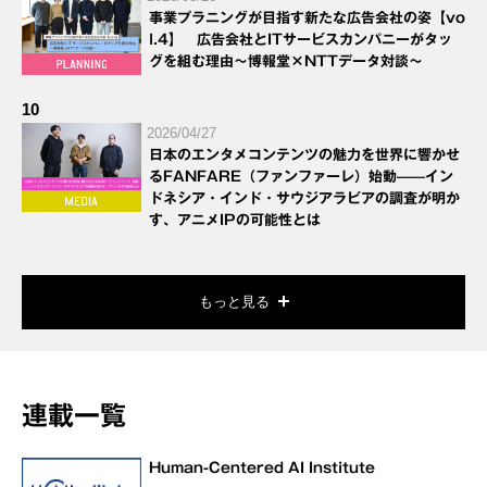
事業プラニングが目指す新たな広告会社の姿【vo
l.4】 広告会社とITサービスカンパニーがタッ
グを組む理由～博報堂×NTTデータ対談～
10
2026/04/27
日本のエンタメコンテンツの魅力を世界に響かせ
るFANFARE（ファンファーレ）始動——イン
ドネシア・インド・サウジアラビアの調査が明か
す、アニメIPの可能性とは
もっと見る
連載一覧
Human-Centered AI Institute