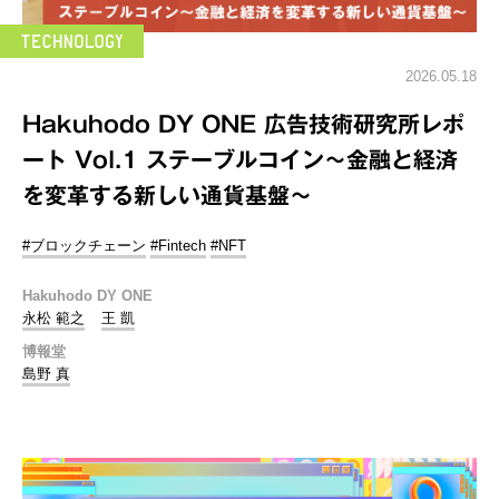
2026.05.18
Hakuhodo DY ONE 広告技術研究所レポ
ート Vol.1 ステーブルコイン～金融と経済
を変革する新しい通貨基盤～
#ブロックチェーン
#Fintech
#NFT
Hakuhodo DY ONE
永松 範之
王 凱
博報堂
島野 真