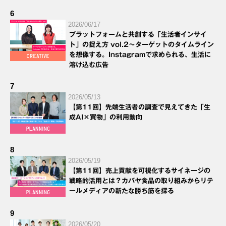
6
2026/06/17
プラットフォームと共創する「生活者インサイ
ト」の捉え方 vol.2～ターゲットのタイムライン
を想像する。Instagramで求められる、生活に
溶け込む広告
7
2026/05/13
【第11回】先端生活者の調査で見えてきた「生
成AI×買物」の利用動向
8
2026/05/19
【第11回】売上貢献を可視化するサイネージの
戦略的活用とは？カバヤ食品の取り組みからリテ
ールメディアの新たな勝ち筋を探る
9
2026/05/20