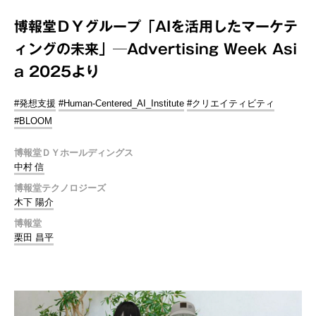
博報堂ＤＹグループ「AIを活用したマーケテ
ィングの未来」─Advertising Week Asi
a 2025より
#発想支援
#Human-Centered_AI_Institute
#クリエイティビティ
#BLOOM
博報堂ＤＹホールディングス
中村 信
博報堂テクノロジーズ
木下 陽介
博報堂
栗田 昌平