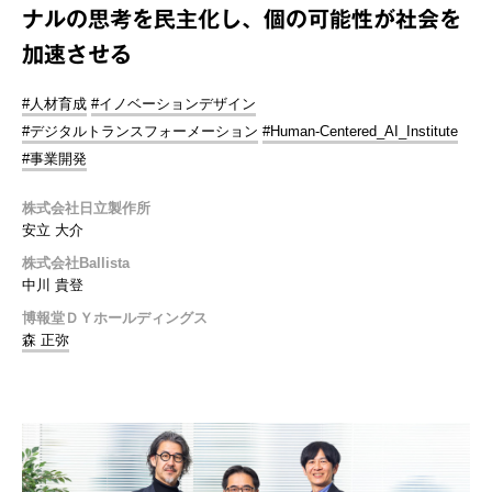
ナルの思考を民主化し、個の可能性が社会を
加速させる
#人材育成
#イノベーションデザイン
#デジタルトランスフォーメーション
#Human-Centered_AI_Institute
#事業開発
株式会社日立製作所
安立 大介
株式会社Ballista
中川 貴登
博報堂ＤＹホールディングス
森 正弥