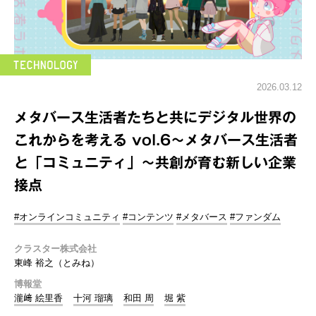
2026.03.12
メタバース生活者たちと共にデジタル世界の
これからを考える vol.6～メタバース生活者
と「コミュニティ」～共創が育む新しい企業
接点
#オンラインコミュニティ
#コンテンツ
#メタバース
#ファンダム
クラスター株式会社
東峰 裕之（とみね）
博報堂
瀧﨑 絵里香
十河 瑠璃
和田 周
堀 紫