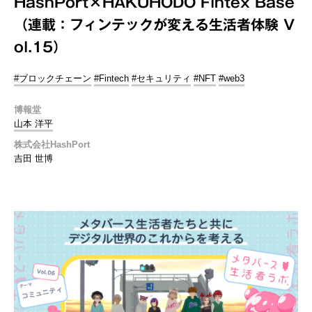
HashPort×HAKUHODO Fintex Base
（連載：フィンテックが変える生活者体験 V
ol.15）
#ブロックチェーン
#Fintech
#セキュリティ
#NFT
#web3
博報堂
山本 洋平
株式会社HashPort
吉田 世博