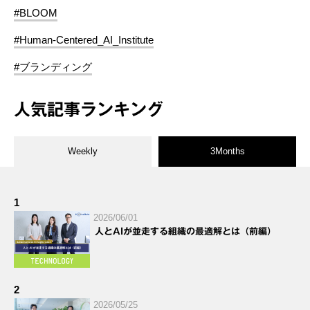
#BLOOM
#Human-Centered_AI_Institute
#ブランディング
人気記事ランキング
Weekly
3Months
1
2026/06/01
人とAIが並走する組織の最適解とは（前編）
2
2026/05/25