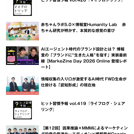
ヒット習慣予報 vol.420『マイクロトリップ』
赤ちゃんラボ5.0×博報堂Humanity Lab 赤
ちゃん研究が明かす、本質的な感覚の喜び
AIエージェント時代のブランド設計とは？ 博報
堂の「ブランドに“生きた人格”を宿す」実装最前
線【MarkeZine Day 2026 Online 登壇レポ
ート】
情報収集の入り口が激変するAI時代 FWD生命が
仕掛ける「認知形成」の現在地
ヒット習慣予報 vol.419『ライフログ・シェア
リング』
【第12回】因果推論×MMMによるマーケティン