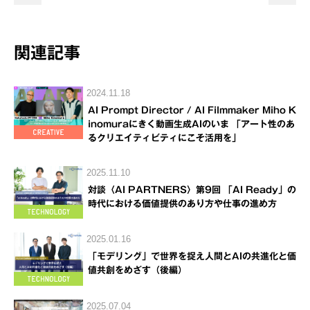
関連記事
2024.11.18
AI Prompt Director / AI Filmmaker Miho K
inomuraにきく動画生成AIのいま 「アート性のあ
るクリエイティビティにこそ活用を」
2025.11.10
対談〈AI PARTNERS〉第9回 「AI Ready」の
時代における価値提供のあり方や仕事の進め方
2025.01.16
「モデリング」で世界を捉え人間とAIの共進化と価
値共創をめざす（後編）
2025.07.04