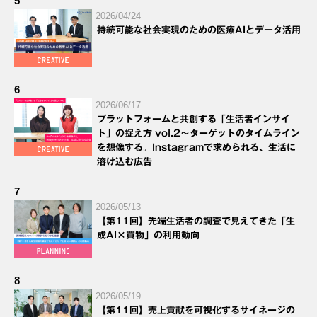
5
2026/04/24
持続可能な社会実現のための医療AIとデータ活用
6
2026/06/17
プラットフォームと共創する「生活者インサイ
ト」の捉え方 vol.2～ターゲットのタイムライン
を想像する。Instagramで求められる、生活に
溶け込む広告
7
2026/05/13
【第11回】先端生活者の調査で見えてきた「生
成AI×買物」の利用動向
8
2026/05/19
【第11回】売上貢献を可視化するサイネージの