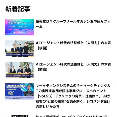
新着記事
博報堂ＤＹグループメールマガジンお申込みフォ
ーム
AIエージェント時代の法整備と「人間力」の本質
【後編】
AIエージェント時代の法整備と「人間力」の本質
【前編】
マーケティングシステムの今～マーケティング＆I
Tの実務家集団が語る事業グロースへのヒント
【vol.26】「クリックの背景・理由は？」 AIが
顧客の"行動の裏側"を読み解く、レコメンド設計
の新しいかたち