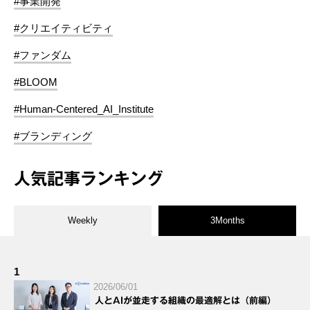
#事業開発
#クリエイティビティ
#ファンダム
#BLOOM
#Human-Centered_AI_Institute
#ブランディング
人気記事ランキング
Weekly
3Months
1
2026/06/01
人とAIが並走する組織の最適解とは（前編）