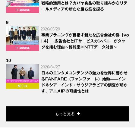
戦略的活用とは？カバヤ食品の取り組みからリテ
ールメディアの新たな勝ち筋を探る
9
2026/05/20
事業プラニングが目指す新たな広告会社の姿【vo
l.4】 広告会社とITサービスカンパニーがタッ
グを組む理由～博報堂×NTTデータ対談～
10
2026/04/27
日本のエンタメコンテンツの魅力を世界に響かせ
るFANFARE（ファンファーレ）始動——イン
ドネシア・インド・サウジアラビアの調査が明か
す、アニメIPの可能性とは
もっと見る