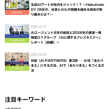
生成AIアートが社内をジャック！？ ～Hakuhodo
DY ONEの、社員とAIとの距離を縮める独自の取
り組みとは？～
2025.12.17
AIエージェント元年の総括と2026年の展望～博
報堂ＤＹグループ 「AIに関するプレスセミナー」
レポート【前編】～
2025.03.03
対談〈AI PARTNERS〉第3回──AIを「あたり
まえ」にする方法、AIで「あたりまえ」をつくる方
法
注目キーワード