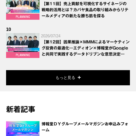
【第11回】売上貢献を可視化するサイネージの
戦略的活用とは？カバヤ食品の取り組みからリテ
ールメディアの新たな勝ち筋を探る
10
2026/07/24
【第12回】因果推論×MMMによるマーケティン
グ投資の最適化―エディオン×博報堂がGoogle
と共同で実践するデータドリブンな意思決定―
もっと見る
新着記事
博報堂ＤＹグループメールマガジンお申込みフォ
ーム