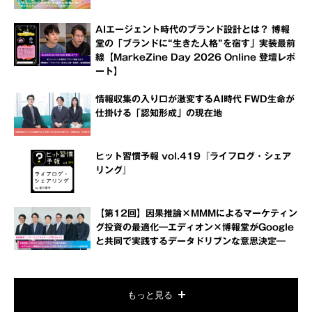
AIエージェント時代のブランド設計とは？ 博報
堂の「ブランドに“生きた人格”を宿す」実装最前
線【MarkeZine Day 2026 Online 登壇レポ
ート】
情報収集の入り口が激変するAI時代 FWD生命が
仕掛ける「認知形成」の現在地
ヒット習慣予報 vol.419『ライフログ・シェア
リング』
【第12回】因果推論×MMMによるマーケティン
グ投資の最適化―エディオン×博報堂がGoogle
と共同で実践するデータドリブンな意思決定―
もっと見る