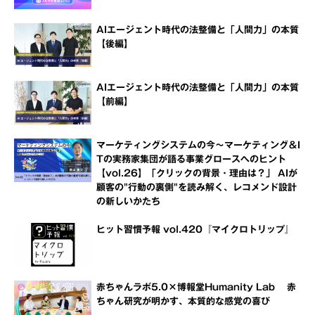
AIエージェント時代の法整備と「人間力」の本質
【後編】
AIエージェント時代の法整備と「人間力」の本質
【前編】
マーケティングシステムの今～マーケティング＆I
Tの実務家集団が語る事業グロースへのヒント
【vol.26】「クリックの背景・理由は？」 AIが
顧客の"行動の裏側"を読み解く、レコメンド設計
の新しいかたち
ヒット習慣予報 vol.420『マイクロトリップ』
赤ちゃんラボ5.0×博報堂Humanity Lab 赤
ちゃん研究が明かす、本質的な感覚の喜び