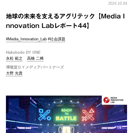
2024.10.04
地球の未来を支えるアグリテック【Media I
nnovation Labレポート44】
#Media_Innovation_Lab
#社会課題
Hakuhodo DY ONE
永松 範之
高橋 二稀
博報堂ＤＹメディアパートナーズ
大野 光貴