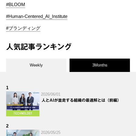
#BLOOM
#Human-Centered_AI_Institute
#ブランディング
人気記事ランキング
Weekly
3Months
1
2026/06/01
人とAIが並走する組織の最適解とは（前編）
2
2026/05/25