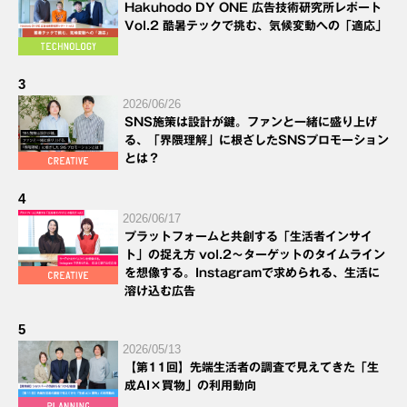
Hakuhodo DY ONE 広告技術研究所レポート
Vol.2 酷暑テックで挑む、気候変動への「適応」
3
2026/06/26
SNS施策は設計が鍵。ファンと一緒に盛り上げ
る、「界隈理解」に根ざしたSNSプロモーション
とは？
4
2026/06/17
プラットフォームと共創する「生活者インサイ
ト」の捉え方 vol.2～ターゲットのタイムライン
を想像する。Instagramで求められる、生活に
溶け込む広告
5
2026/05/13
【第11回】先端生活者の調査で見えてきた「生
成AI×買物」の利用動向