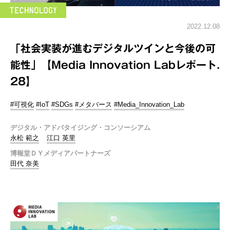
2022.12.08
「社会実装が進むデジタルツインと今後の可
能性」【Media Innovation Labレポート.
28】
#可視化
#IoT
#SDGs
#メタバース
#Media_Innovation_Lab
デジタル・アドバタイジング・コンソーシアム
永松 範之
江口 英里
博報堂ＤＹメディアパートナーズ
田代 奈美