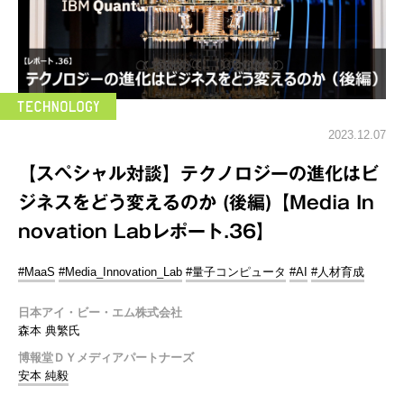
2023.12.07
【スペシャル対談】テクノロジーの進化はビ
ジネスをどう変えるのか (後編)【Media In
novation Labレポート.36】
#MaaS
#Media_Innovation_Lab
#量子コンピュータ
#AI
#人材育成
日本アイ・ビー・エム株式会社
森本 典繁氏
博報堂ＤＹメディアパートナーズ
安本 純毅