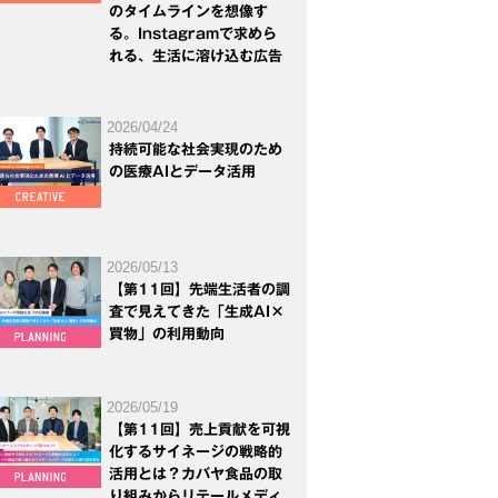
のタイムラインを想像す
る。Instagramで求めら
れる、生活に溶け込む広告
2026/04/24
持続可能な社会実現のため
の医療AIとデータ活用
2026/05/13
【第11回】先端生活者の調
査で見えてきた「生成AI×
買物」の利用動向
2026/05/19
【第11回】売上貢献を可視
化するサイネージの戦略的
活用とは？カバヤ食品の取
り組みからリテールメディ