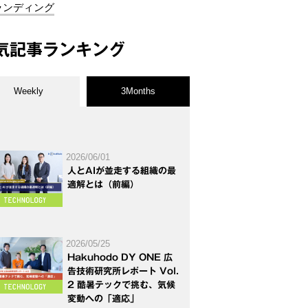
ランディング
気記事ランキング
Weekly
3Months
2026/06/01
人とAIが並走する組織の最
適解とは（前編）
2026/05/25
Hakuhodo DY ONE 広
告技術研究所レポート Vol.
2 酷暑テックで挑む、気候
変動への「適応」