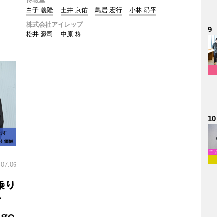
博報堂
白子 義隆
土井 京佑
鳥居 宏行
小林 昂平
株式会社アイレップ
9
松井 豪司
中原 柊
10
.07.06
乗り
す─
age