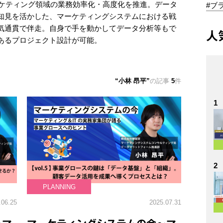
ーケティング領域の業務効率化・高度化を推進。データ
#ブ
知見を活かした、マーケティングシステムにおける戦
気通貫で伴走。自身で手を動かしてデータ分析等もで
人
あるプロジェクト設計が可能。
小林 昂平
の記事
5
件
1
2
PLANNING
.06.25
2025.07.31