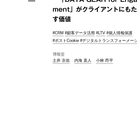
ment」がクライアントにも
す価値
#CRM
#顧客データ活用
#LTV
#個人情報保護
#ポストCookie
#デジタルトランスフォーメー
博報堂
土井 京佑
内海 直人
小林 昂平