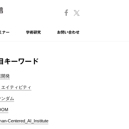
ミナー
学術研究
お問い合わせ
目キーワード
業開発
リエイティビティ
ァンダム
OOM
an-Centered_AI_Institute