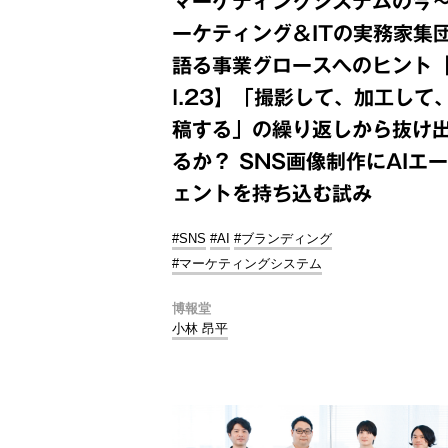
マーケティングシステムの今
ーケティング＆ITの実務家集
語る事業グロースへのヒント【
l.23】「撮影して、加工して
稿する」の繰り返しから抜け
るか？ SNS画像制作にAIエ
ェントを持ち込む試み
#SNS
#AI
#ブランディング
#マーケティングシステム
博報堂
小林 昂平