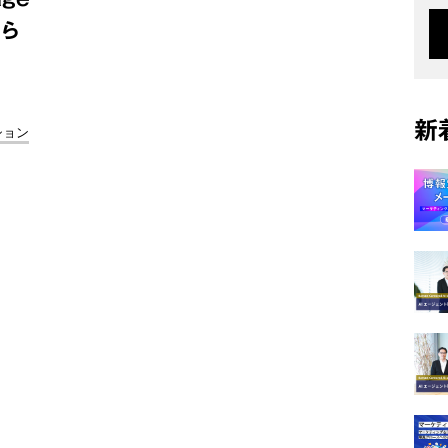
たら
新
ション