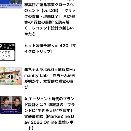
家集団が語る事業グロースへ
のヒント【vol.26】「クリッ
クの背景・理由は？」 AIが顧
客の"行動の裏側"を読み解
く、レコメンド設計の新しい
かたち
ヒット習慣予報 vol.420『マ
イクロトリップ』
赤ちゃんラボ5.0×博報堂Hu
manity Lab 赤ちゃん研究
が明かす、本質的な感覚の喜
び
AIエージェント時代のブラン
ド設計とは？ 博報堂の「ブラ
ンドに“生きた人格”を宿す」
実装最前線【MarkeZine D
ay 2026 Online 登壇レポ
ート】