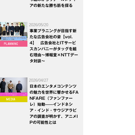
アの新たな勝ち筋を探る
2026/05/20
事業プラニングが目指す新
たな広告会社の姿【vol.
4】 広告会社とITサービ
スカンパニーがタッグを組
む理由～博報堂×NTTデー
タ対談～
2026/04/27
日本のエンタメコンテンツ
の魅力を世界に響かせるFA
NFARE（ファンファー
レ）始動——インドネシ
ア・インド・サウジアラビ
アの調査が明かす、アニメI
Pの可能性とは