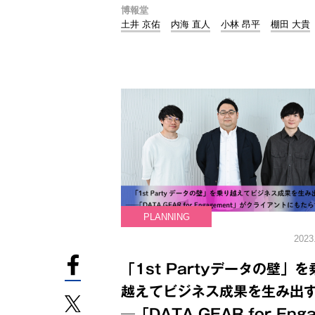
博報堂
土井 京佑
内海 直人
小林 昂平
棚田 大貴
PLANNING
2023
「1st Partyデータの壁」を
越えてビジネス成果を生み出
─「DATA GEAR for Eng