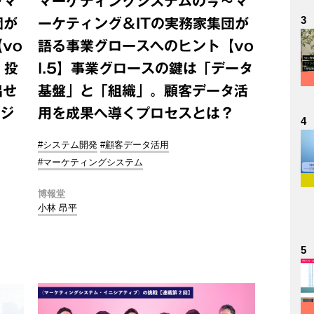
～マ
マーケティングシステムの今～マ
3
団が
ーケティング＆ITの実務家集団が
vo
語る事業グロースへのヒント【vo
、投
l.5】事業グロースの鍵は「データ
出せ
基盤」と「組織」。顧客データ活
ージ
用を成果へ導くプロセスとは？
4
#システム開発
#顧客データ活用
#マーケティングシステム
博報堂
小林 昂平
5