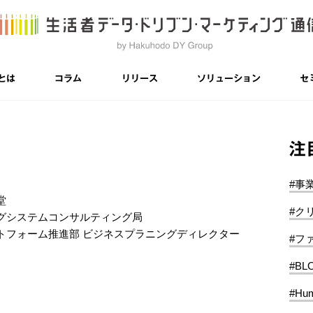
とは
コラム
リリース
ソリューション
セ
注
#事
堂
#ク
グシステムコンサルティング局
トフォーム推進部 ビジネスプラニングディレクター
#フ
#BL
#Hum