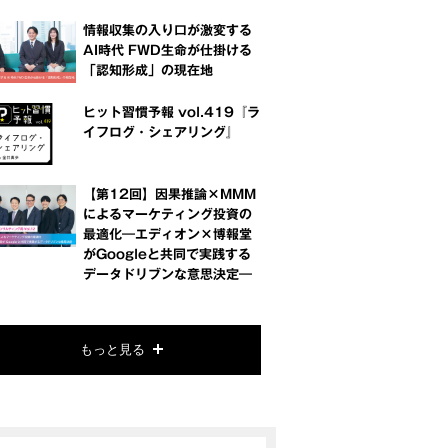
情報収集の入り口が激変する
AI時代 FWD生命が仕掛ける
「認知形成」の現在地
ヒット習慣予報 vol.419『ラ
イフログ・シェアリング』
【第12回】因果推論×MMM
によるマーケティング投資の
最適化―エディオン×博報堂
がGoogleと共同で実践する
データドリブンな意思決定―
もっと見る