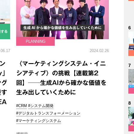
6
PLANNING
.06.17
2024.02.26
レン
〈マーケティングシステム・イニ
7
y」
シアティブ〉の挑戦【連載第2
ング
回】──生成AIから確かな価値を
援す
生み出していくために
EA
8
#CRM
#システム開発
#デジタルトランスフォーメーション
#マーケティングシステム