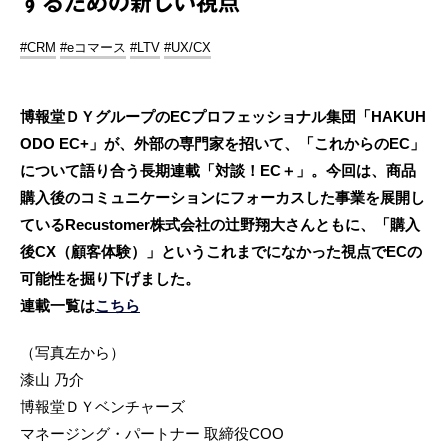
するための新しい視点
#CRM
#eコマース
#LTV
#UX/CX
博報堂ＤＹグループのECプロフェッショナル集団「HAKUH
ODO EC+」が、外部の専門家を招いて、「これからのEC」
について語り合う長期連載「対談！EC＋」。今回は、商品
購入後のコミュニケーションにフォーカスした事業を展開し
ているRecustomer株式会社の辻野翔大さんともに、「購入
後CX（顧客体験）」というこれまでになかった視点でECの
可能性を掘り下げました。
連載一覧は
こちら
（写真左から）
漆山 乃介
博報堂ＤＹベンチャーズ
マネージング・パートナー 取締役COO