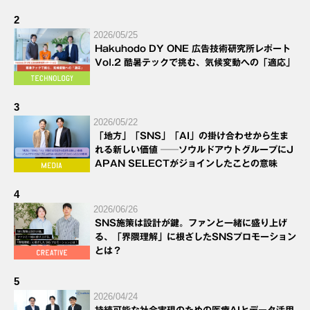
2
2026/05/25
Hakuhodo DY ONE 広告技術研究所レポート
Vol.2 酷暑テックで挑む、気候変動への「適応」
3
2026/05/22
「地方」「SNS」「AI」の掛け合わせから生ま
れる新しい価値 ──ソウルドアウトグループにJ
APAN SELECTがジョインしたことの意味
4
2026/06/26
SNS施策は設計が鍵。ファンと一緒に盛り上げ
る、「界隈理解」に根ざしたSNSプロモーション
とは？
5
2026/04/24