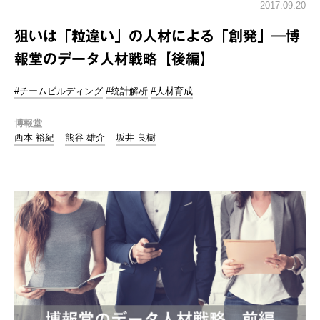
2017.09.20
狙いは「粒違い」の人材による「創発」―博
報堂のデータ人材戦略【後編】
#チームビルディング
#統計解析
#人材育成
博報堂
西本 裕紀
熊谷 雄介
坂井 良樹