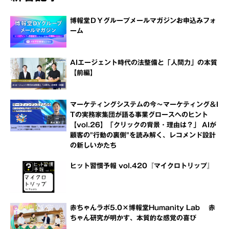
博報堂ＤＹグループメールマガジンお申込みフォ
ーム
AIエージェント時代の法整備と「人間力」の本質
【前編】
マーケティングシステムの今～マーケティング＆I
Tの実務家集団が語る事業グロースへのヒント
【vol.26】「クリックの背景・理由は？」 AIが
顧客の"行動の裏側"を読み解く、レコメンド設計
の新しいかたち
ヒット習慣予報 vol.420『マイクロトリップ』
赤ちゃんラボ5.0×博報堂Humanity Lab 赤
ちゃん研究が明かす、本質的な感覚の喜び