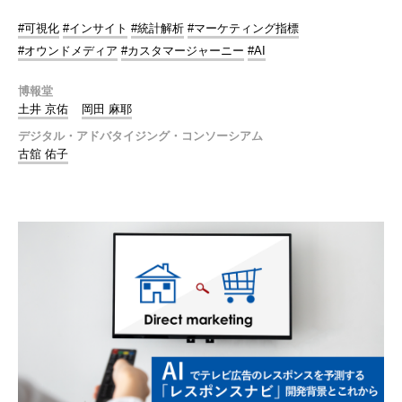
#可視化
#インサイト
#統計解析
#マーケティング指標
#オウンドメディア
#カスタマージャーニー
#AI
博報堂
土井 京佑
岡田 麻耶
デジタル・アドバタイジング・コンソーシアム
古舘 佑子