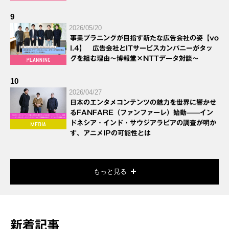
9
2026/05/20
事業プラニングが目指す新たな広告会社の姿【vo
l.4】 広告会社とITサービスカンパニーがタッ
グを組む理由～博報堂×NTTデータ対談～
10
2026/04/27
日本のエンタメコンテンツの魅力を世界に響かせ
るFANFARE（ファンファーレ）始動——イン
ドネシア・インド・サウジアラビアの調査が明か
す、アニメIPの可能性とは
もっと見る
新着記事