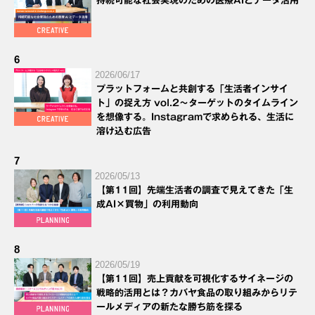
持続可能な社会実現のための医療AIとデータ活用
6
2026/06/17
プラットフォームと共創する「生活者インサイ
ト」の捉え方 vol.2～ターゲットのタイムライン
を想像する。Instagramで求められる、生活に
溶け込む広告
7
2026/05/13
【第11回】先端生活者の調査で見えてきた「生
成AI×買物」の利用動向
8
2026/05/19
【第11回】売上貢献を可視化するサイネージの
戦略的活用とは？カバヤ食品の取り組みからリテ
ールメディアの新たな勝ち筋を探る