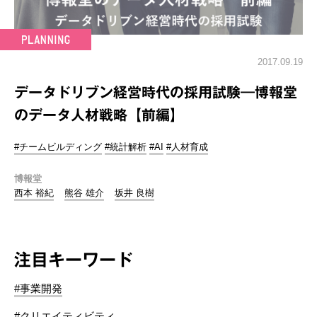
2017.09.19
データドリブン経営時代の採用試験―博報堂
のデータ人材戦略【前編】
#チームビルディング
#統計解析
#AI
#人材育成
博報堂
西本 裕紀
熊谷 雄介
坂井 良樹
注目キーワード
#事業開発
#クリエイティビティ