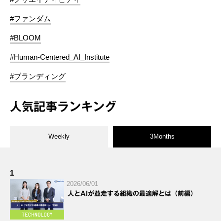
#ファンダム
#BLOOM
#Human-Centered_AI_Institute
#ブランディング
人気記事ランキング
Weekly
3Months
1
2026/06/01
人とAIが並走する組織の最適解とは（前編）