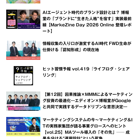
AIエージェント時代のブランド設計とは？ 博報
堂の「ブランドに“生きた人格”を宿す」実装最前
線【MarkeZine Day 2026 Online 登壇レポ
ート】
情報収集の入り口が激変するAI時代 FWD生命が
仕掛ける「認知形成」の現在地
ヒット習慣予報 vol.419『ライフログ・シェア
リング』
【第12回】因果推論×MMMによるマーケティン
グ投資の最適化―エディオン×博報堂がGoogle
と共同で実践するデータドリブンな意思決定―
マーケティングシステムの今～マーケティング＆I
Tの実務家集団が語る事業グロースへのヒント
【vol.25】MAツール導入の「その先」── 成
果を分ける"運用設計"という死角