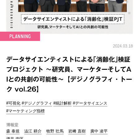
2024.03.18
データサイエンティストによる｢消齢化｣検証
プロジェクト ～研究員、マーケターそしてA
Iとの共創の可能性～【デジノグラフィ・トー
ク vol.26】
#可視化
#デジノグラフィ
#統計解析
#データサイエンス
#マーケティング指標
博報堂
森 泰規
澁江 耕介
牧野 壮馬
岩﨑 直樹
廣中 凌平
酒井 崇匡