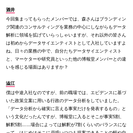
酒井
今回集まってもらったメンバーでは、森さんはブランディン
グ関連のコンサルティングを業務の中心にしながらもデータ
解析に領域を拡げていらっしゃいますが、それ以外の皆さん
は初めからデータサイエンティストとして入社していますよ
ね。日々の業務の中で、自分たちデータサイエンティスト
と、マーケターや研究員といった他の博報堂メンバーとの違
いを感じる場面はありますか？
澁江
僕は中途入社なのですが、前の職場では、エビデンスに基づ
いた政策立案に用いる行政のデータ分析をしていました。
「データ分析から確実に言える事実だけを発表するもの」と
いう文化だったんですが、博報堂に入るとそこが事実5割、
解釈5割……場合によっては解釈が7割くらいのバランスにな
って、はじめはそこに戸惑いつつも提案できることの幅や自