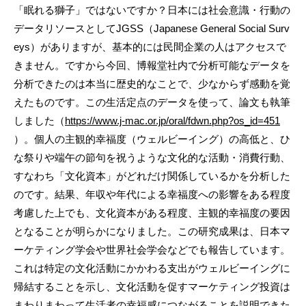
「眠れる獅子」ではないですか？日本には社会意識・行動の
データリソースとしてJGSS（Japanese General Social Surv
eys）がありますが、基本的には民間企業の人はアクセスで
きません。ですから今回、博報堂社内で分析可能なデータを
分析できたのは本当に歴史的なことで、少なからず感動を覚
えたものです。この生活定点のデータを使って、論文も執筆
しました（
https://www.j-mac.or.jp/oral/fdwn.php?os_id=451
）。個人の主観的幸福度（ウェルビーイング）の高低と、ひ
な祭りや端午の節句を祝うような文化的な活動・消費行動、
すなわち「文化資本」がどれだけ関係しているかを分析した
のです。結果、年収や年代による幸福度への影響をある程度
考慮した上でも、文化資本がある程度、主観的幸福度の要因
となることが明らかになりました。この研究成果は、日本マ
ーケティング学会や世界社会学会などでも報告しています。
これは特定の文化活動にかかわる支出がウェルビーイングに
帰結することを示し、文化活動を促すマーケティング投資は
まわりまわって生活者の幸福感につながることを説明できた