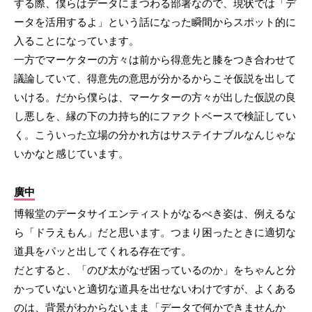
する際、僕らはデータにまつわる部署なので、現状では「デ
ータを活用するよ」という話になった瞬間からスポット的に
入ることになっています。
一方でマーケターの方々は前から得意先と膝をつき合わせて
議論していて、得意先の意思が分かるからこそ仮説を出して
いける。だから僕らは、マーケターの方々が出した仮説の良
し悪しを、縁の下の力持ち的にファクトベースで検証してい
く。こういった立場の分かれ方はサステイナブルなんじゃな
いかなと感じています。
廣中
博報堂のデータサイエンティストがなるべき姿は、例えるな
ら「ドラえもん」だと思います。つまり困ったときに適切な
道具をパッと出してくれる存在です。
だとすると、「のび太がなぜ困っているのか」をちゃんと分
かっていないと適切な道具を出せないわけですが、よくある
のは、背景がわからないまま「データで何かできませんか