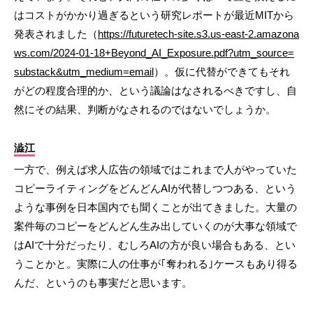
はコストがかかり過ぎるという研究レポートが最近MITから
発表されました（
https://futuretech-site.s3.us-east-2.amazona
ws.com/2024-01-18+Beyond_AI_Exposure.pdf?utm_source=
substack&utm_medium=email
）。仮に代替ができてもそれ
がどの程度合理的か、という議論はなされるべきですし、自
然にその結果、判断がなされるのではないでしょうか。
澁江
一方で、例えば求人広告の領域ではこれまで人がやっていた
コピーライティングをどんどんAIが代替しつつある、という
ような事例を日本国内でも聞くことが出てきました。大量の
案件毎のコピーをどんどん生み出していくのが大事な領域で
はAIで十分だったり、むしろAIの方が良い場合もある、とい
うことかと。実際に人の仕事が｢奪われる｣ケースもあり得る
んだ、というのも事実だと思います。