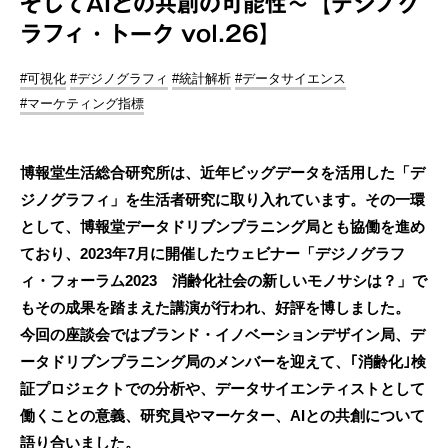
そしてAIとの共創の可能性～【デジノグ
ラフィ・トーク vol.26】
#可視化
#デジノグラフィ
#統計解析
#データサイエンス
#マーケティング指標
博報堂生活総合研究所は、近年ビッグデータを活用した「デ
ジノグラフィ」を生活者研究に取り入れています。その一環
として、博報堂データドリブンプラニング局とも協働を進め
ており、2023年7月に開催したウェビナー「デジノグラフ
ィ・フォーラム2023 消齢化社会の新しいモノサシは？」で
もその成果を踏まえた講演が行われ、好評を博しました。
今回の座談会ではブランド・イノベーションデザイン局、デ
ータドリブンプラニング局のメンバーを迎えて、｢消齢化｣検
証プロジェクトでの分析や、データサイエンティストとして
働くことの意義、研究員やマーケター、AIとの共創について
語り合いました。