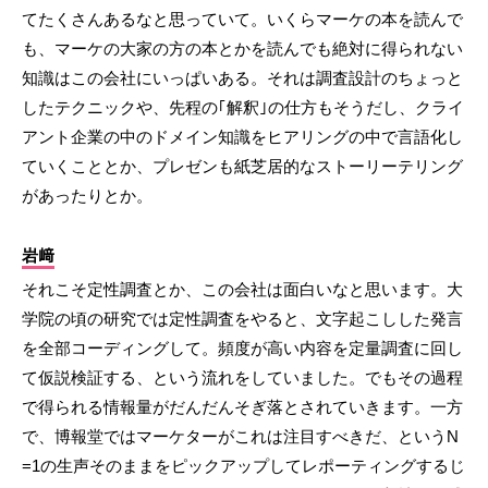
てたくさんあるなと思っていて。いくらマーケの本を読んで
も、マーケの大家の方の本とかを読んでも絶対に得られない
知識はこの会社にいっぱいある。それは調査設計のちょっと
したテクニックや、先程の｢解釈｣の仕方もそうだし、クライ
アント企業の中のドメイン知識をヒアリングの中で言語化し
ていくこととか、プレゼンも紙芝居的なストーリーテリング
があったりとか。
岩﨑
それこそ定性調査とか、この会社は面白いなと思います。大
学院の頃の研究では定性調査をやると、文字起こしした発言
を全部コーディングして。頻度が高い内容を定量調査に回し
て仮説検証する、という流れをしていました。でもその過程
で得られる情報量がだんだんそぎ落とされていきます。一方
で、博報堂ではマーケターがこれは注目すべきだ、というN
=1の生声そのままをピックアップしてレポーティングするじ