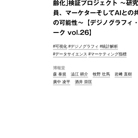
齢化｣検証プロジェクト ～研
員、マーケターそしてAIとの
の可能性～【デジノグラフィ
ーク vol.26】
#可視化
#デジノグラフィ
#統計解析
#データサイエンス
#マーケティング指標
博報堂
森 泰規
澁江 耕介
牧野 壮馬
岩﨑 直樹
廣中 凌平
酒井 崇匡