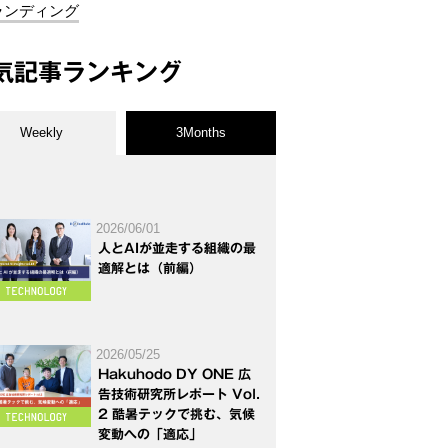
ランディング
気記事ランキング
Weekly
3Months
2026/06/01
人とAIが並走する組織の最
適解とは（前編）
2026/05/25
Hakuhodo DY ONE 広
告技術研究所レポート Vol.
2 酷暑テックで挑む、気候
変動への「適応」