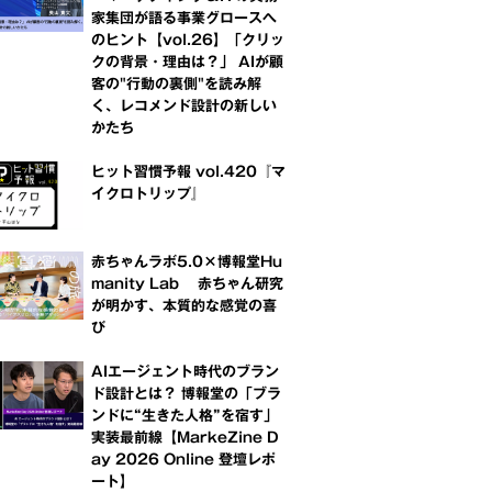
家集団が語る事業グロースへ
のヒント【vol.26】「クリッ
クの背景・理由は？」 AIが顧
客の"行動の裏側"を読み解
く、レコメンド設計の新しい
かたち
ヒット習慣予報 vol.420『マ
イクロトリップ』
赤ちゃんラボ5.0×博報堂Hu
manity Lab 赤ちゃん研究
が明かす、本質的な感覚の喜
び
AIエージェント時代のブラン
ド設計とは？ 博報堂の「ブラ
ンドに“生きた人格”を宿す」
実装最前線【MarkeZine D
ay 2026 Online 登壇レポ
ート】