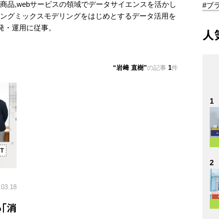
ト商品,webサービスの領域でデータサイエンスを活かし
#ブ
ィングミックスモデリングをはじめとするデータ活用を
発・運用に従事。
人
岩﨑 直樹
の記事
1
件
1
2
.03.18
｢消