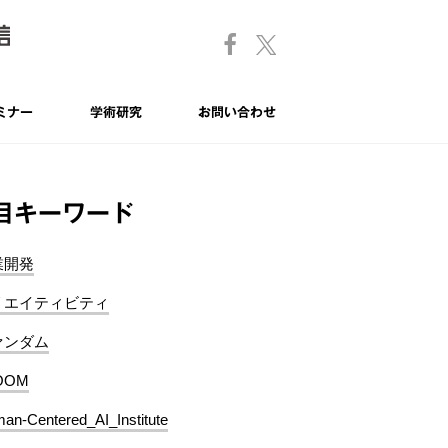
ミナー
学術研究
お問い合わせ
目キーワード
業開発
リエイティビティ
ァンダム
OOM
an-Centered_AI_Institute