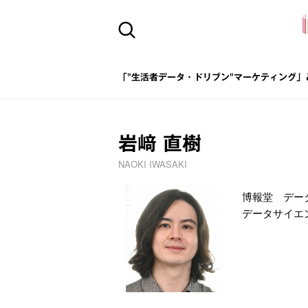
「"生活者データ・ドリブン"マーケティング」
岩﨑 直樹
NAOKI IWASAKI
博報堂 デー
データサイエ