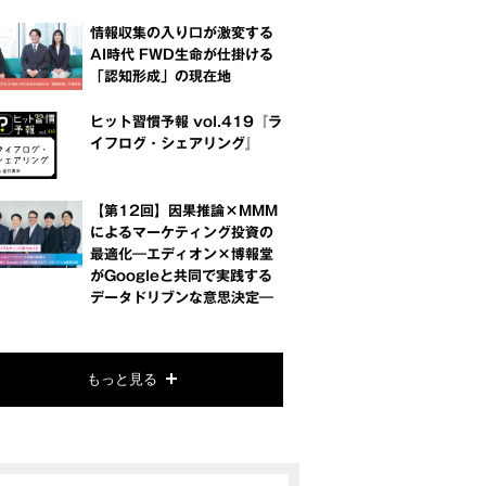
情報収集の入り口が激変する
AI時代 FWD生命が仕掛ける
「認知形成」の現在地
ヒット習慣予報 vol.419『ラ
イフログ・シェアリング』
【第12回】因果推論×MMM
によるマーケティング投資の
最適化―エディオン×博報堂
がGoogleと共同で実践する
データドリブンな意思決定―
もっと見る