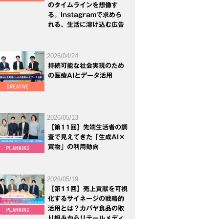
のタイムラインを想像す
る。Instagramで求めら
れる、生活に溶け込む広告
2026/04/24
持続可能な社会実現のため
の医療AIとデータ活用
2026/05/13
【第11回】先端生活者の調
査で見えてきた「生成AI×
買物」の利用動向
2026/05/19
【第11回】売上貢献を可視
化するサイネージの戦略的
活用とは？カバヤ食品の取
り組みからリテールメディ