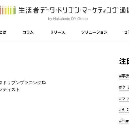
とは
コラム
リリース
ソリューション
セ
注
#事
タドリブンプラニング局
#ク
ンティスト
#フ
#BL
#Hum