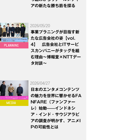
アの新たな勝ち筋を探る
2026/05/20
事業プラニングが目指す新
たな広告会社の姿【vol.
4】 広告会社とITサービ
スカンパニーがタッグを組
む理由～博報堂×NTTデー
タ対談～
2026/04/27
日本のエンタメコンテンツ
の魅力を世界に響かせるFA
NFARE（ファンファー
レ）始動——インドネシ
ア・インド・サウジアラビ
アの調査が明かす、アニメI
Pの可能性とは