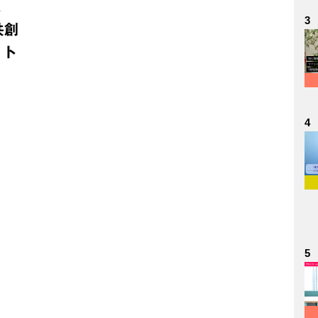
究
3
共創
・ト
4
5