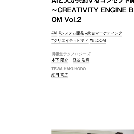
AIと人が共創するコンセプト
～CREATIVITY ENGINE 
OM Vol.2
#AI
#システム開発
#統合マーケティング
#クリエイティビティ
#BLOOM
博報堂テクノロジーズ
木下 陽介
豆谷 浩輝
TBWA HAKUHODO
細田 高広