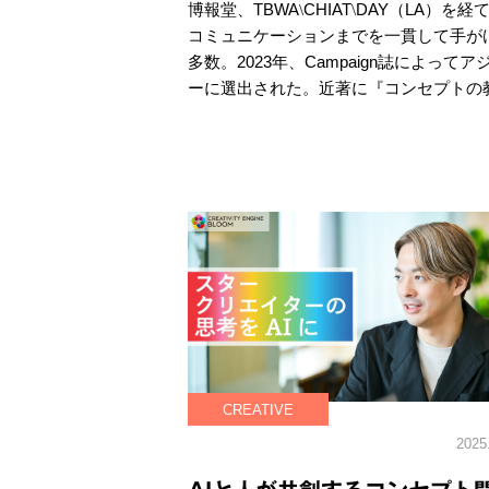
博報堂、TBWA
CHIAT
DAY（LA）を
\
\
コミュニケーションまでを一貫して手が
多数。2023年、Campaign誌によ
ーに選出された。近著に『コンセプトの
CREATIVE
2025