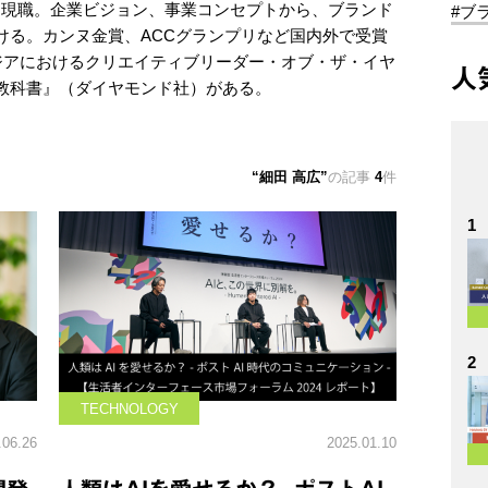
経て現職。企業ビジョン、事業コンセプトから、ブランド
#ブ
ける。カンヌ金賞、ACCグランプリなど国内外で受賞
ってアジアにおけるクリエイティブリーダー・オブ・ザ・イヤ
人
教科書』（ダイヤモンド社）がある。
細田 高広
の記事
4
件
1
2
TECHNOLOGY
.06.26
2025.01.10