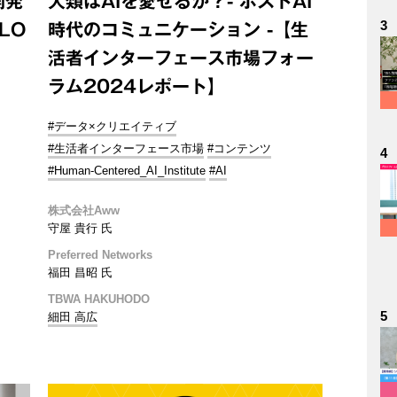
開発
人類はAIを愛せるか？- ポストAI
3
BLO
時代のコミュニケーション -【生
活者インターフェース市場フォー
ラム2024レポート】
#データ×クリエイティブ
#生活者インターフェース市場
#コンテンツ
4
#Human-Centered_AI_Institute
#AI
株式会社Aww
守屋 貴行 氏
Preferred Networks
福田 昌昭 氏
TBWA HAKUHODO
5
細田 高広