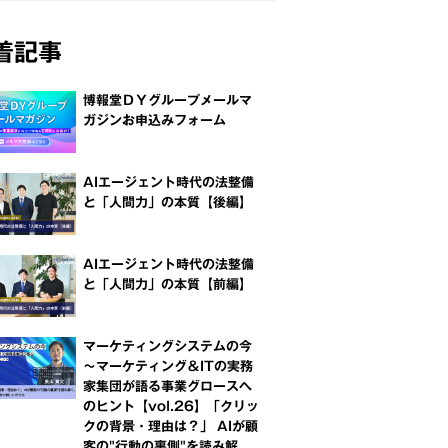
着記事
博報堂ＤＹグループメールマ
ガジンお申込みフォーム
AIエージェント時代の法整備
と「人間力」の本質【後編】
AIエージェント時代の法整備
と「人間力」の本質【前編】
マーケティングシステムの今
～マーケティング＆ITの実務
家集団が語る事業グロースへ
のヒント【vol.26】「クリッ
クの背景・理由は？」 AIが顧
客の"行動の裏側"を読み解