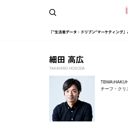
「"生活者データ・ドリブン"マーケティング」
細田 高広
TAKAHIRO HOSODA
TBWA
HAKU
\
チーフ・クリ