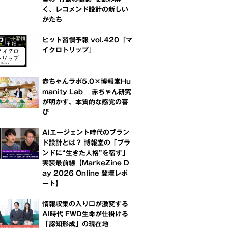
く、レコメンド設計の新しい
かたち
ヒット習慣予報 vol.420『マ
イクロトリップ』
赤ちゃんラボ5.0×博報堂Hu
manity Lab 赤ちゃん研究
が明かす、本質的な感覚の喜
び
AIエージェント時代のブラン
ド設計とは？ 博報堂の「ブラ
ンドに“生きた人格”を宿す」
実装最前線【MarkeZine D
ay 2026 Online 登壇レポ
ート】
情報収集の入り口が激変する
AI時代 FWD生命が仕掛ける
「認知形成」の現在地