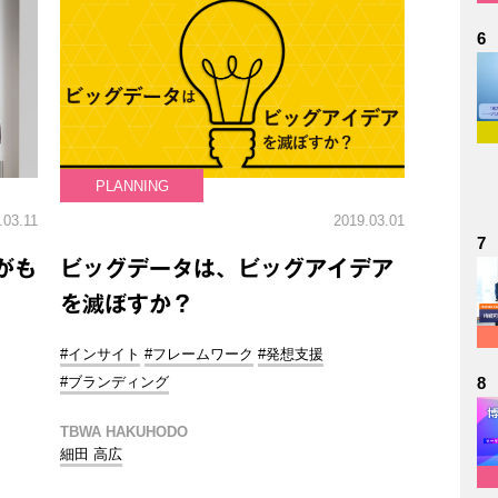
6
PLANNING
.03.11
2019.03.01
7
がも
ビッグデータは、ビッグアイデア
を滅ぼすか？
#インサイト
#フレームワーク
#発想支援
#ブランディング
8
TBWA HAKUHODO
細田 高広