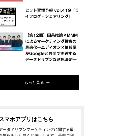
ヒット習慣予報 vol.419『ラ
イフログ・シェアリング』
【第12回】因果推論×MMM
によるマーケティング投資の
最適化―エディオン×博報堂
がGoogleと共同で実践する
データドリブンな意思決定―
もっと見る
スマホアプリはこちら
データドリブンマーケティングに関する最
新情報をいち早くお届けします。是非ご利