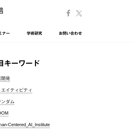
ミナー
学術研究
お問い合わせ
目キーワード
業開発
リエイティビティ
ァンダム
OOM
an-Centered_AI_Institute