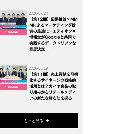
2026/07/24
【第12回】因果推論×MM
Mによるマーケティング投
資の最適化―エディオン×
博報堂がGoogleと共同で
実践するデータドリブンな
意思決定―
2026/05/19
【第11回】売上貢献を可視
化するサイネージの戦略的
活用とは？カバヤ食品の取
り組みからリテールメディ
アの新たな勝ち筋を探る
もっと見る