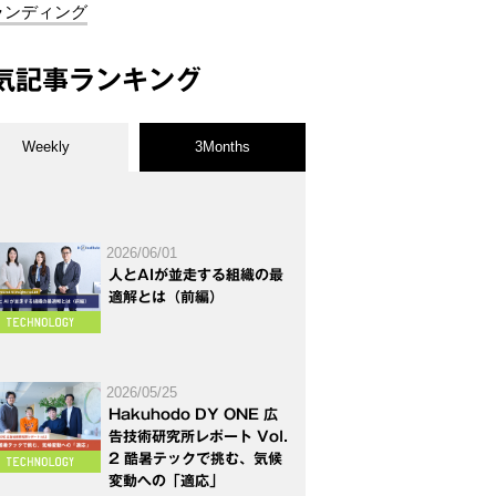
ランディング
気記事ランキング
Weekly
3Months
2026/06/01
人とAIが並走する組織の最
適解とは（前編）
2026/05/25
Hakuhodo DY ONE 広
告技術研究所レポート Vol.
2 酷暑テックで挑む、気候
変動への「適応」