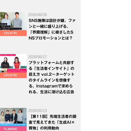
2026/06/26
SNS施策は設計が鍵。ファ
ンと一緒に盛り上げる、
「界隈理解」に根ざしたS
NSプロモーションとは？
2026/06/17
プラットフォームと共創す
る「生活者インサイト」の
捉え方 vol.2～ターゲット
のタイムラインを想像す
る。Instagramで求めら
れる、生活に溶け込む広告
2026/05/13
【第11回】先端生活者の調
査で見えてきた「生成AI×
買物」の利用動向