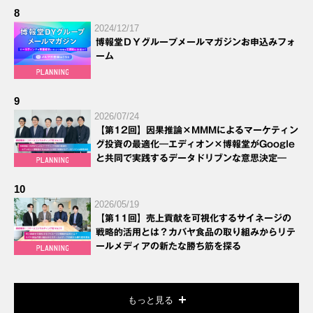
8
2024/12/17
博報堂ＤＹグループメールマガジンお申込みフォ
ーム
9
2026/07/24
【第12回】因果推論×MMMによるマーケティン
グ投資の最適化―エディオン×博報堂がGoogle
と共同で実践するデータドリブンな意思決定―
10
2026/05/19
【第11回】売上貢献を可視化するサイネージの
戦略的活用とは？カバヤ食品の取り組みからリテ
ールメディアの新たな勝ち筋を探る
もっと見る