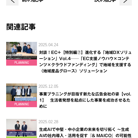
関連記事
2025.04.24
対談！EC+【特別編⑦】進化する「地域DXソリュ
ーション」Vol.4──「EC支援ノウハウ×コンテ
ンツ×クラウドファンディング」で地域を支援する
〈地域産品グロース〉ソリューション
2025.12.05
事業プラニングが目指す新たな広告会社の姿【vol.
1】 生活者発想を起点にした事業を成功させるた
めに
2025.02.28
生成AIで中堅・中小企業の未来を切り拓く ～生成
AIの社内導入・活用を促す『& MAICO』の可能性