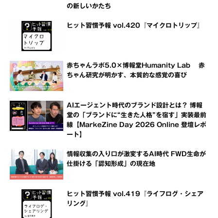
の新しいかたち
ヒット習慣予報 vol.420『マイクロトリップ』
赤ちゃんラボ5.0×博報堂Humanity Lab 赤
ちゃん研究が明かす、本質的な感覚の喜び
AIエージェント時代のブランド設計とは？ 博報
堂の「ブランドに“生きた人格”を宿す」実装最前
線【MarkeZine Day 2026 Online 登壇レポ
ート】
情報収集の入り口が激変するAI時代 FWD生命が
仕掛ける「認知形成」の現在地
ヒット習慣予報 vol.419『ライフログ・シェア
リング』