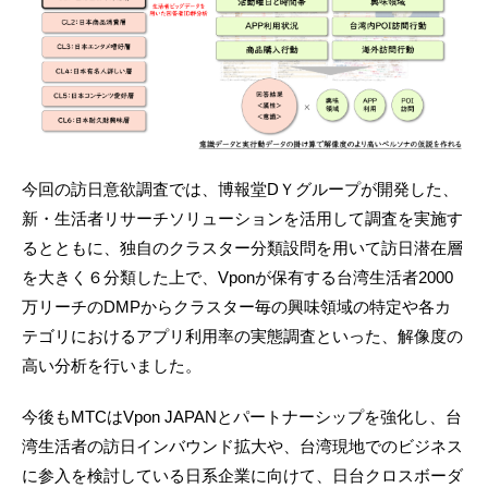
今回の訪日意欲調査では、博報堂DＹグループが開発した、
新・生活者リサーチソリューションを活用して調査を実施す
るとともに、独自のクラスター分類設問を用いて訪日潜在層
を大きく６分類した上で、Vponが保有する台湾生活者2000
万リーチのDMPからクラスター毎の興味領域の特定や各カ
テゴリにおけるアプリ利用率の実態調査といった、解像度の
高い分析を行いました。
今後もMTCはVpon JAPANとパートナーシップを強化し、台
湾生活者の訪日インバウンド拡大や、台湾現地でのビジネス
に参入を検討している日系企業に向けて、日台クロスボーダ