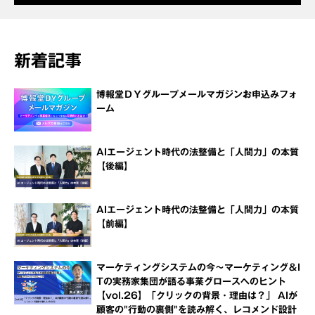
新着記事
博報堂ＤＹグループメールマガジンお申込みフォ
ーム
AIエージェント時代の法整備と「人間力」の本質
【後編】
AIエージェント時代の法整備と「人間力」の本質
【前編】
マーケティングシステムの今～マーケティング＆I
Tの実務家集団が語る事業グロースへのヒント
【vol.26】「クリックの背景・理由は？」 AIが
顧客の"行動の裏側"を読み解く、レコメンド設計