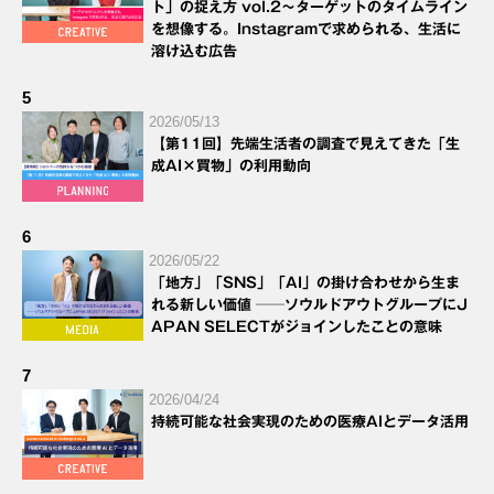
ト」の捉え方 vol.2～ターゲットのタイムライン
を想像する。Instagramで求められる、生活に
溶け込む広告
5
2026/05/13
【第11回】先端生活者の調査で見えてきた「生
成AI×買物」の利用動向
6
2026/05/22
「地方」「SNS」「AI」の掛け合わせから生ま
れる新しい価値 ──ソウルドアウトグループにJ
APAN SELECTがジョインしたことの意味
7
2026/04/24
持続可能な社会実現のための医療AIとデータ活用